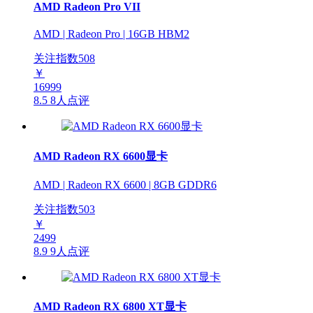
AMD Radeon Pro VII
AMD | Radeon Pro | 16GB HBM2
关注指数
508
￥
16999
8.5
8人点评
AMD Radeon RX 6600显卡
AMD | Radeon RX 6600 | 8GB GDDR6
关注指数
503
￥
2499
8.9
9人点评
AMD Radeon RX 6800 XT显卡