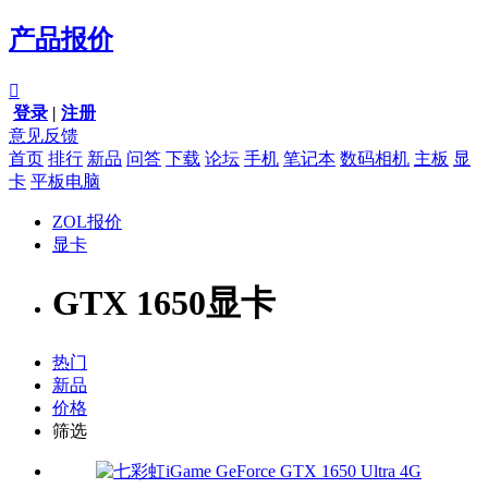
产品报价

登录
|
注册
意见反馈
首页
排行
新品
问答
下载
论坛
手机
笔记本
数码相机
主板
显
卡
平板电脑
ZOL报价
显卡
GTX 1650显卡
热门
新品
价格
筛选