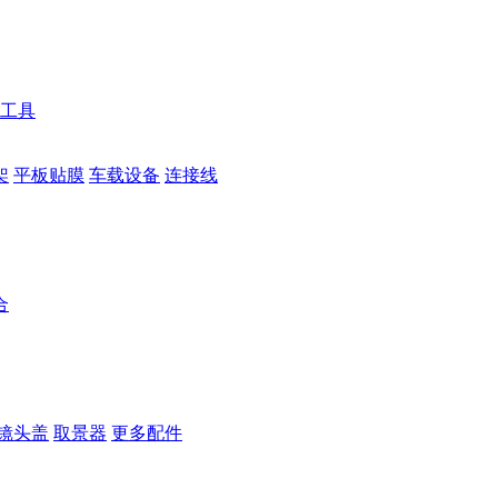
工具
架
平板贴膜
车载设备
连接线
合
镜头盖
取景器
更多配件