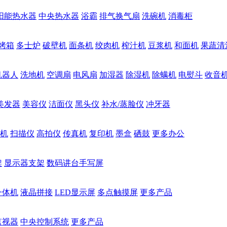
阳能热水器
中央热水器
浴霸
排气换气扇
洗碗机
消毒柜
烤箱
多士炉
破壁机
面条机
绞肉机
榨汁机
豆浆机
和面机
果蔬清
机器人
洗地机
空调扇
电风扇
加湿器
除湿机
除螨机
电熨斗
收音
美发器
美容仪
洁面仪
黑头仪
补水/蒸脸仪
冲牙器
机
扫描仪
高拍仪
传真机
复印机
墨盒
硒鼓
更多办公
架
显示器支架
数码讲台手写屏
一体机
液晶拼接
LED显示屏
多点触摸屏
更多产品
监视器
中央控制系统
更多产品