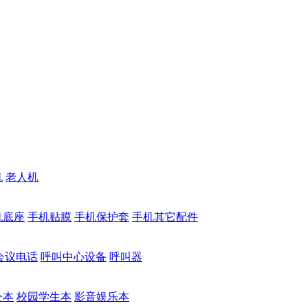
机
老人机
机底座
手机贴膜
手机保护套
手机其它配件
会议电话
呼叫中心设备
呼叫器
公本
校园学生本
影音娱乐本