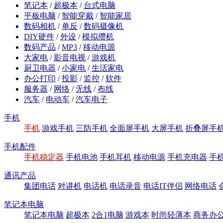
笔记本
/
超极本
/
台式电脑
平板电脑
/
智能穿戴
/
智能家居
数码相机
/
单反
/
数码摄像机
DIY硬件
/
外设
/
模拟攒机
数码产品
/
MP3
/
移动电源
大家电
/
影音电视
/
游戏机
厨卫电器
/
小家电
/
生活家电
办公打印
/
投影
/
监控
/
软件
服务器
/
网络
/
无线
/
布线
汽车
/
电动车
/
汽车电子
手机
手机
游戏手机
三防手机
全面屏手机
大屏手机
折叠屏手
手机配件
手机稳定器
手机电池
手机耳机
移动电源
手机充电器
手
通讯产品
集团电话
对讲机
电话机
电话录音
电话IT伴侣
网络电话
笔记本电脑
笔记本电脑
超极本
2合1电脑
游戏本
时尚轻薄本
商务办