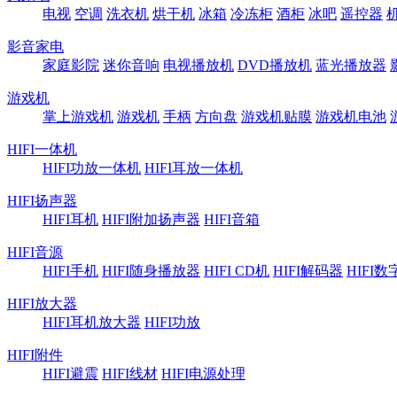
电视
空调
洗衣机
烘干机
冰箱
冷冻柜
酒柜
冰吧
遥控器
影音家电
家庭影院
迷你音响
电视播放机
DVD播放机
蓝光播放器
游戏机
掌上游戏机
游戏机
手柄
方向盘
游戏机贴膜
游戏机电池
HIFI一体机
HIFI功放一体机
HIFI耳放一体机
HIFI扬声器
HIFI耳机
HIFI附加扬声器
HIFI音箱
HIFI音源
HIFI手机
HIFI随身播放器
HIFI CD机
HIFI解码器
HIFI
HIFI放大器
HIFI耳机放大器
HIFI功放
HIFI附件
HIFI避震
HIFI线材
HIFI电源处理