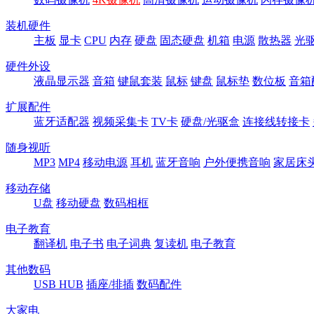
装机硬件
主板
显卡
CPU
内存
硬盘
固态硬盘
机箱
电源
散热器
光
硬件外设
液晶显示器
音箱
键鼠套装
鼠标
键盘
鼠标垫
数位板
音箱
扩展配件
蓝牙适配器
视频采集卡
TV卡
硬盘/光驱盒
连接线转接卡
随身视听
MP3
MP4
移动电源
耳机
蓝牙音响
户外便携音响
家居床
移动存储
U盘
移动硬盘
数码相框
电子教育
翻译机
电子书
电子词典
复读机
电子教育
其他数码
USB HUB
插座/排插
数码配件
大家电