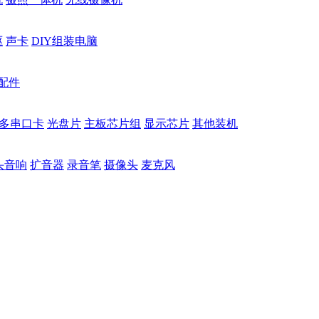
驱
声卡
DIY组装电脑
配件
多串口卡
光盘片
主板芯片组
显示芯片
其他装机
头音响
扩音器
录音笔
摄像头
麦克风