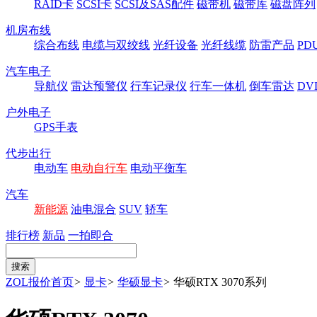
RAID卡
SCSI卡
SCSI及SAS配件
磁带机
磁带库
磁盘阵列
机房布线
综合布线
电缆与双绞线
光纤设备
光纤线缆
防雷产品
P
汽车电子
导航仪
雷达预警仪
行车记录仪
行车一体机
倒车雷达
DV
户外电子
GPS手表
代步出行
电动车
电动自行车
电动平衡车
汽车
新能源
油电混合
SUV
轿车
排行榜
新品
一拍即合
ZOL报价首页
>
显卡
>
华硕显卡
>
华硕RTX 3070系列