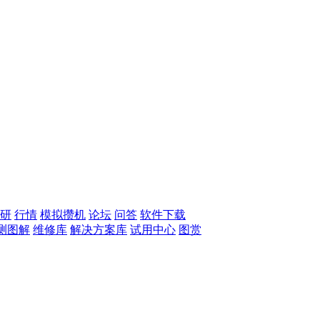
研
行情
模拟攒机
论坛
问答
软件下载
测图解
维修库
解决方案库
试用中心
图赏