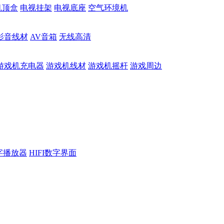
机顶盒
电视挂架
电视底座
空气环境机
影音线材
AV音箱
无线高清
游戏机充电器
游戏机线材
游戏机摇杆
游戏周边
数字播放器
HIFI数字界面