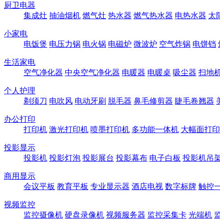
厨卫电器
集成灶
抽油烟机
燃气灶
热水器
燃气热水器
电热水器
太
小家电
电饭煲
电压力锅
电火锅
电磁炉
微波炉
空气炸锅
电饼铛
生活家电
空气净化器
中央空气净化器
电暖器
电暖桌
吸尘器
扫地
个人护理
剃须刀
电吹风
电动牙刷
脱毛器
鼻毛修剪器
睫毛卷翘器
办公打印
打印机
激光打印机
喷墨打印机
多功能一体机
大幅面打印
投影显示
投影机
投影灯泡
投影展台
投影幕布
电子白板
投影机吊
商用显示
会议平板
教育平板
专业显示器
酒店电视
数字标牌
触控
视频监控
监控摄像机
硬盘录像机
视频服务器
监控采集卡
光端机