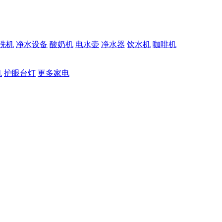
洗机
净水设备
酸奶机
电水壶
净水器
饮水机
咖啡机
机
护眼台灯
更多家电