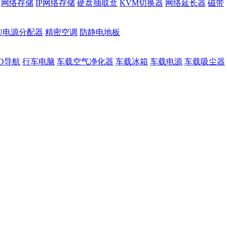
网络存储
IP网络存储
硬盘抽取盒
KVM切换器
网络延长器
磁带
DU电源分配器
精密空调
防静电地板
D导航
行车电脑
车载空气净化器
车载冰箱
车载电源
车载吸尘器