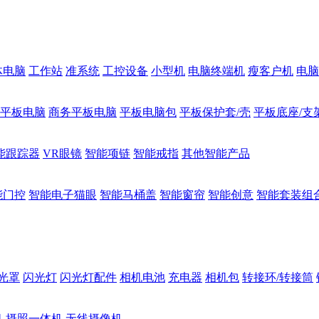
体电脑
工作站
准系统
工控设备
小型机
电脑终端机
瘦客户机
电脑
1平板电脑
商务平板电脑
平板电脑包
平板保护套/壳
平板底座/支
能跟踪器
VR眼镜
智能项链
智能戒指
其他智能产品
能门控
智能电子猫眼
智能马桶盖
智能窗帘
智能创意
智能套装组
光罩
闪光灯
闪光灯配件
相机电池
充电器
相机包
转接环/转接筒
机
摄照一体机
无线摄像机