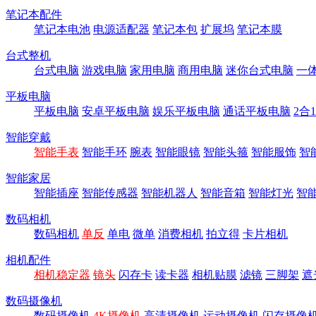
笔记本配件
笔记本电池
电源适配器
笔记本包
扩展坞
笔记本膜
台式整机
台式电脑
游戏电脑
家用电脑
商用电脑
迷你台式电脑
一
平板电脑
平板电脑
安卓平板电脑
娱乐平板电脑
通话平板电脑
2合
智能穿戴
智能手表
智能手环
腕表
智能眼镜
智能头箍
智能服饰
智
智能家居
智能插座
智能传感器
智能机器人
智能音箱
智能灯光
智
数码相机
数码相机
单反
单电
微单
消费相机
拍立得
卡片相机
相机配件
相机稳定器
镜头
闪存卡
读卡器
相机贴膜
滤镜
三脚架
遮
数码摄像机
数码摄像机
4K摄像机
高清摄像机
运动摄像机
闪存摄像