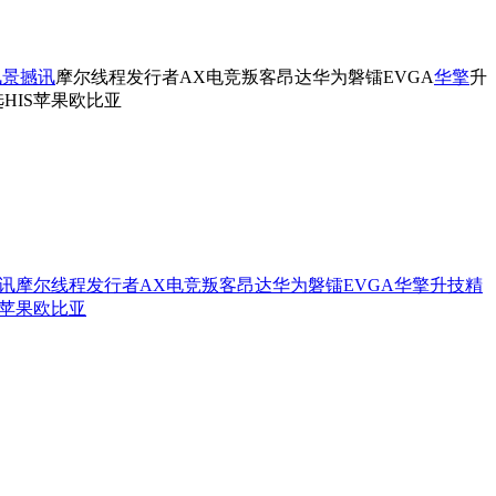
讯景
撼讯
摩尔线程
发行者
AX电竞叛客
昂达
华为
磐镭
EVGA
华擎
升
选
HIS
苹果
欧比亚
讯
摩尔线程
发行者
AX电竞叛客
昂达
华为
磐镭
EVGA
华擎
升技
精
苹果
欧比亚