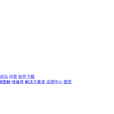
论坛
问答
软件下载
测图解
维修库
解决方案库
试用中心
图赏