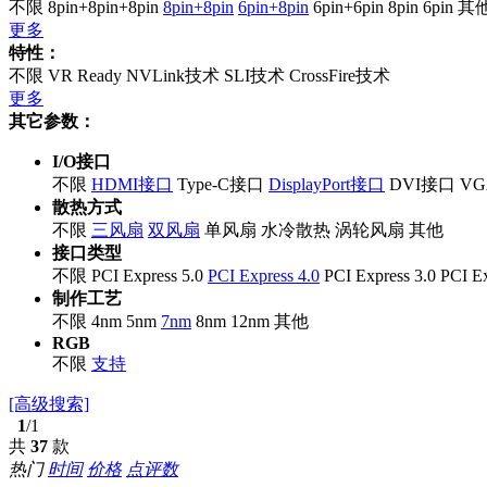
不限
8pin+8pin+8pin
8pin+8pin
6pin+8pin
6pin+6pin
8pin
6pin
其
更多
特性：
不限
VR Ready
NVLink技术
SLI技术
CrossFire技术
更多
其它参数：
I/O接口
不限
HDMI接口
Type-C接口
DisplayPort接口
DVI接口
V
散热方式
不限
三风扇
双风扇
单风扇
水冷散热
涡轮风扇
其他
接口类型
不限
PCI Express 5.0
PCI Express 4.0
PCI Express 3.0
PCI Ex
制作工艺
不限
4nm
5nm
7nm
8nm
12nm
其他
RGB
不限
支持
[高级搜索]
1
/1
共
37
款
热门
时间
价格
点评数