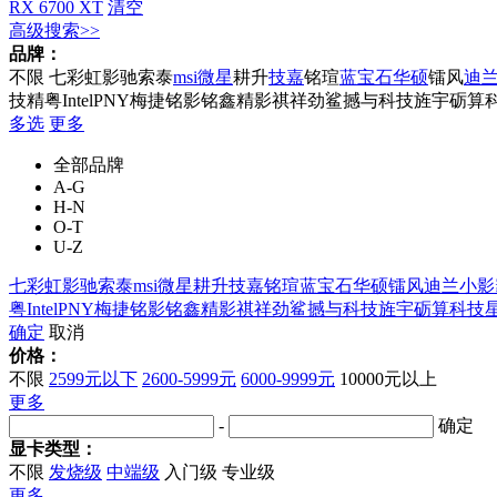
RX 6700 XT
清空
高级搜索>>
品牌：
不限
七彩虹
影驰
索泰
msi微星
耕升
技嘉
铭瑄
蓝宝石
华硕
镭风
迪
技
精粤
Intel
PNY
梅捷
铭影
铭鑫
精影
祺祥
劲鲨
撼与科技
旌宇
砺算
多选
更多
全部品牌
A-G
H-N
O-T
U-Z
七彩虹
影驰
索泰
msi微星
耕升
技嘉
铭瑄
蓝宝石
华硕
镭风
迪兰
小影
粤
Intel
PNY
梅捷
铭影
铭鑫
精影
祺祥
劲鲨
撼与科技
旌宇
砺算科技
确定
取消
价格：
不限
2599元以下
2600-5999元
6000-9999元
10000元以上
更多
-
确定
显卡类型：
不限
发烧级
中端级
入门级
专业级
更多