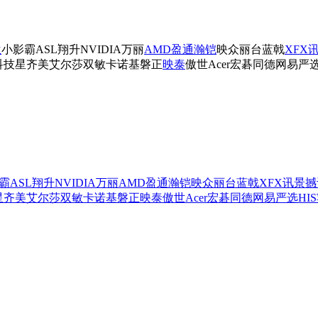
兰
小影霸
ASL翔升
NVIDIA
万丽
AMD
盈通
瀚铠
映众
丽台
蓝戟
XFX
科技
星齐美
艾尔莎
双敏
卡诺基
磐正
映泰
傲世
Acer宏碁
同德
网易严
霸
ASL翔升
NVIDIA
万丽
AMD
盈通
瀚铠
映众
丽台
蓝戟
XFX讯景
撼
星齐美
艾尔莎
双敏
卡诺基
磐正
映泰
傲世
Acer宏碁
同德
网易严选
HIS