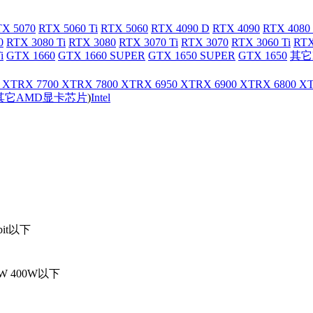
X 5070
RTX 5060 Ti
RTX 5060
RTX 4090 D
RTX 4090
RTX 4080
0
RTX 3080 Ti
RTX 3080
RTX 3070 Ti
RTX 3070
RTX 3060 Ti
RTX
i
GTX 1660
GTX 1660 SUPER
GTX 1650 SUPER
GTX 1650
其它
 XT
RX 7700 XT
RX 7800 XT
RX 6950 XT
RX 6900 XT
RX 6800 X
其它AMD显卡芯片
)
Intel
bit以下
0W
400W以下