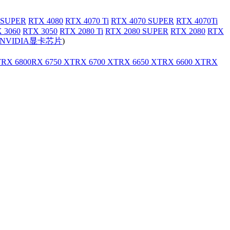
 SUPER
RTX 4080
RTX 4070 Ti
RTX 4070 SUPER
RTX 4070Ti
 3060
RTX 3050
RTX 2080 Ti
RTX 2080 SUPER
RTX 2080
RTX
NVIDIA显卡芯片
)
T
RX 6800
RX 6750 XT
RX 6700 XT
RX 6650 XT
RX 6600 XT
RX