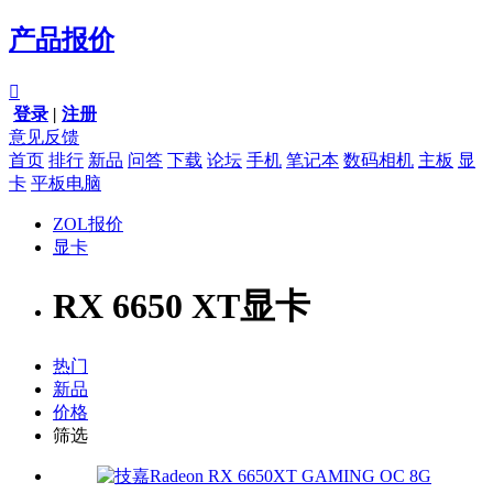
产品报价

登录
|
注册
意见反馈
首页
排行
新品
问答
下载
论坛
手机
笔记本
数码相机
主板
显
卡
平板电脑
ZOL报价
显卡
RX 6650 XT显卡
热门
新品
价格
筛选