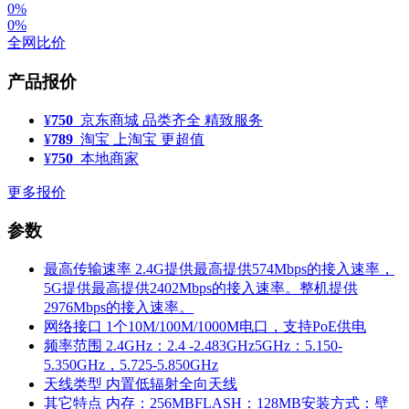
0%
0%
全网比价
产品报价
¥
750
京东商城
品类齐全 精致服务
¥
789
淘宝
上淘宝 更超值
¥
750
本地商家
更多报价
参数
最高传输速率
2.4G提供最高提供574Mbps的接入速率，
5G提供最高提供2402Mbps的接入速率。整机提供
2976Mbps的接入速率。
网络接口
1个10M/100M/1000M电口，支持PoE供电
频率范围
2.4GHz：2.4 -2.483GHz5GHz：5.150-
5.350GHz，5.725-5.850GHz
天线类型
内置低辐射全向天线
其它特点
内存：256MBFLASH：128MB安装方式：壁