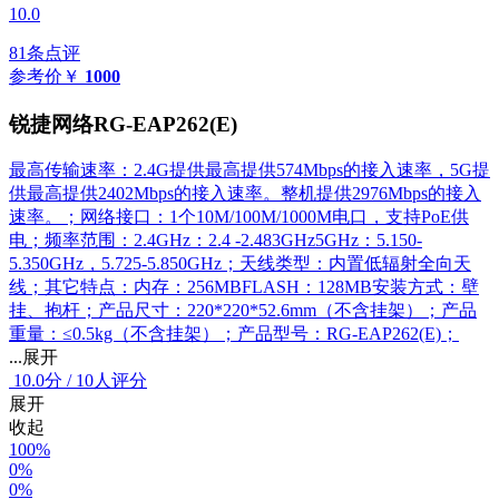
10.0
81条点评
参考价
￥
1000
锐捷网络RG-EAP262(E)
最高传输速率：2.4G提供最高提供574Mbps的接入速率，5G提
供最高提供2402Mbps的接入速率。整机提供2976Mbps的接入
速率。；网络接口：1个10M/100M/1000M电口，支持PoE供
电；频率范围：2.4GHz：2.4 -2.483GHz5GHz：5.150-
5.350GHz，5.725-5.850GHz；天线类型：内置低辐射全向天
线；其它特点：内存：256MBFLASH：128MB安装方式：壁
挂、抱杆；产品尺寸：220*220*52.6mm（不含挂架）；产品
重量：≤0.5kg（不含挂架）；产品型号：RG-EAP262(E)；
...展开
10.0
分
/
10人评分
展开
收起
100%
0%
0%