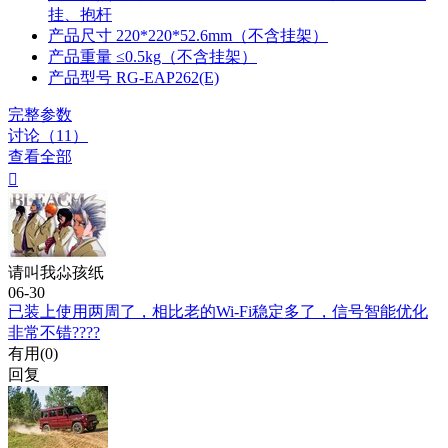
挂、抱杆
产品尺寸
220*220*52.6mm（不含挂架）
产品重量
≤0.5kg（不含挂架）
产品型号
RG-EAP262(E)
完整参数
讨论（11）
查看全部

请叫我尛孩纸
06-30
已装上使用两周了，相比老的Wi-Fi稳定多了，信号智能优化
非常不错????
有用(
0
)
回复