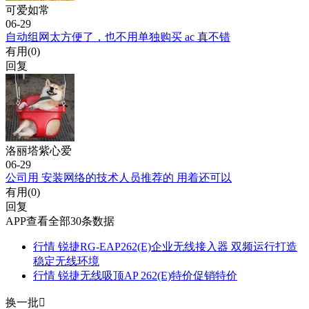
可爱如常
06-29
自动组网太方便了，也不用单独购买 ac 真不错
有用(
0
)
回复
洛丽塔紫心爱
06-29
公司用 安装网络的技术人员推荐的 用着还可以
有用(
0
)
回复
APP查看全部30条数据
行情
锐捷RG-EAP262(E)企业无线接入器 双频运行打造
稳定无线环境
行情
锐捷无线吸顶AP 262(E)特价促销特价
换一批
