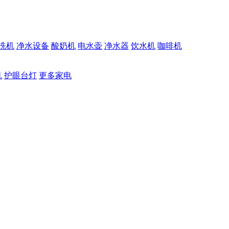
洗机
净水设备
酸奶机
电水壶
净水器
饮水机
咖啡机
机
护眼台灯
更多家电