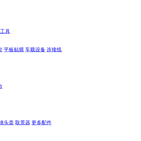
工具
架
平板贴膜
车载设备
连接线
合
镜头盖
取景器
更多配件