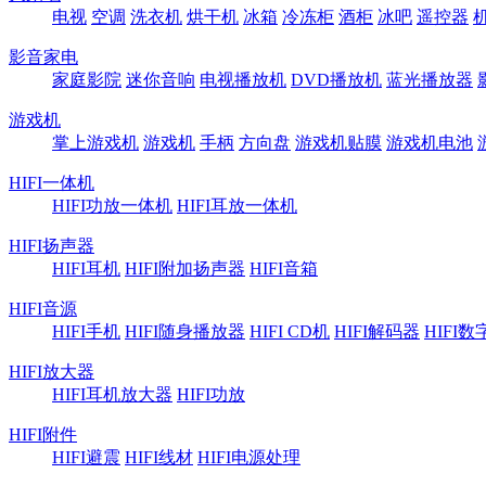
电视
空调
洗衣机
烘干机
冰箱
冷冻柜
酒柜
冰吧
遥控器
影音家电
家庭影院
迷你音响
电视播放机
DVD播放机
蓝光播放器
游戏机
掌上游戏机
游戏机
手柄
方向盘
游戏机贴膜
游戏机电池
HIFI一体机
HIFI功放一体机
HIFI耳放一体机
HIFI扬声器
HIFI耳机
HIFI附加扬声器
HIFI音箱
HIFI音源
HIFI手机
HIFI随身播放器
HIFI CD机
HIFI解码器
HIFI
HIFI放大器
HIFI耳机放大器
HIFI功放
HIFI附件
HIFI避震
HIFI线材
HIFI电源处理