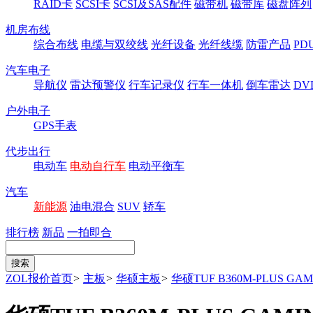
RAID卡
SCSI卡
SCSI及SAS配件
磁带机
磁带库
磁盘阵列
机房布线
综合布线
电缆与双绞线
光纤设备
光纤线缆
防雷产品
P
汽车电子
导航仪
雷达预警仪
行车记录仪
行车一体机
倒车雷达
DV
户外电子
GPS手表
代步出行
电动车
电动自行车
电动平衡车
汽车
新能源
油电混合
SUV
轿车
排行榜
新品
一拍即合
ZOL报价首页
>
主板
>
华硕主板
>
华硕TUF B360M-PLUS GAM