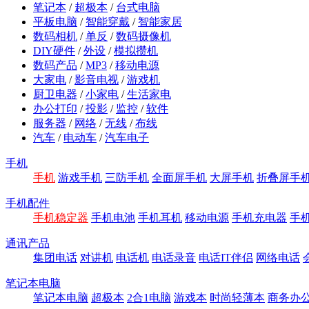
笔记本
/
超极本
/
台式电脑
平板电脑
/
智能穿戴
/
智能家居
数码相机
/
单反
/
数码摄像机
DIY硬件
/
外设
/
模拟攒机
数码产品
/
MP3
/
移动电源
大家电
/
影音电视
/
游戏机
厨卫电器
/
小家电
/
生活家电
办公打印
/
投影
/
监控
/
软件
服务器
/
网络
/
无线
/
布线
汽车
/
电动车
/
汽车电子
手机
手机
游戏手机
三防手机
全面屏手机
大屏手机
折叠屏手
手机配件
手机稳定器
手机电池
手机耳机
移动电源
手机充电器
手
通讯产品
集团电话
对讲机
电话机
电话录音
电话IT伴侣
网络电话
笔记本电脑
笔记本电脑
超极本
2合1电脑
游戏本
时尚轻薄本
商务办