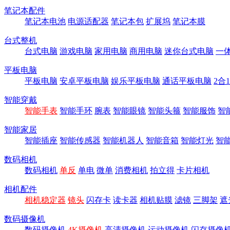
笔记本配件
笔记本电池
电源适配器
笔记本包
扩展坞
笔记本膜
台式整机
台式电脑
游戏电脑
家用电脑
商用电脑
迷你台式电脑
一
平板电脑
平板电脑
安卓平板电脑
娱乐平板电脑
通话平板电脑
2合
智能穿戴
智能手表
智能手环
腕表
智能眼镜
智能头箍
智能服饰
智
智能家居
智能插座
智能传感器
智能机器人
智能音箱
智能灯光
智
数码相机
数码相机
单反
单电
微单
消费相机
拍立得
卡片相机
相机配件
相机稳定器
镜头
闪存卡
读卡器
相机贴膜
滤镜
三脚架
遮
数码摄像机
数码摄像机
4K摄像机
高清摄像机
运动摄像机
闪存摄像