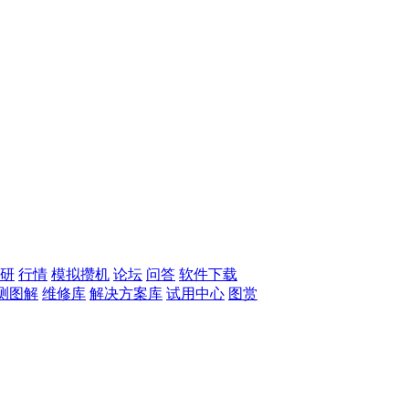
研
行情
模拟攒机
论坛
问答
软件下载
测图解
维修库
解决方案库
试用中心
图赏