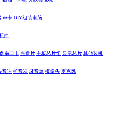
驱
声卡
DIY组装电脑
配件
多串口卡
光盘片
主板芯片组
显示芯片
其他装机
头音响
扩音器
录音笔
摄像头
麦克风