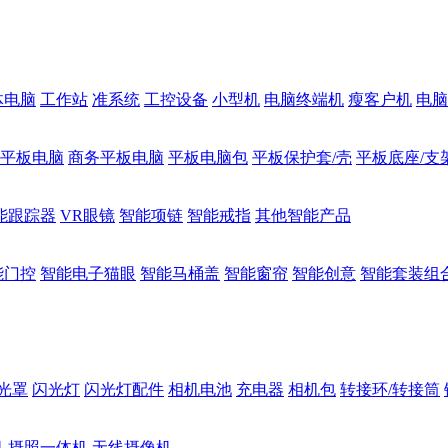
体电脑
工作站
准系统
工控设备
小型机
电脑终端机
瘦客户机
电脑
1平板电脑
商务平板电脑
平板电脑包
平板保护套/壳
平板底座/支
能跟踪器
VR眼镜
智能项链
智能戒指
其他智能产品
能门控
智能电子猫眼
智能马桶盖
智能窗帘
智能创意
智能套装组
光罩
闪光灯
闪光灯配件
相机电池
充电器
相机包
转接环/转接筒
机
摄照一体机
无线摄像机