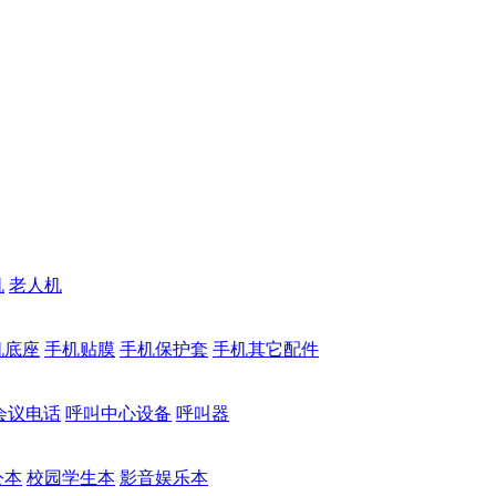
机
老人机
机底座
手机贴膜
手机保护套
手机其它配件
会议电话
呼叫中心设备
呼叫器
公本
校园学生本
影音娱乐本