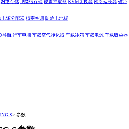
网络存储
IP网络存储
硬盘抽取盒
KVM切换器
网络延长器
磁带
DU电源分配器
精密空调
防静电地板
D导航
行车电脑
车载空气净化器
车载冰箱
车载电源
车载吸尘器
ING S
>
参数