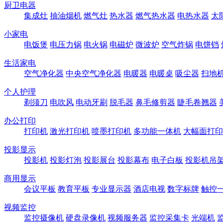
厨卫电器
集成灶
抽油烟机
燃气灶
热水器
燃气热水器
电热水器
太
小家电
电饭煲
电压力锅
电火锅
电磁炉
微波炉
空气炸锅
电饼铛
生活家电
空气净化器
中央空气净化器
电暖器
电暖桌
吸尘器
扫地
个人护理
剃须刀
电吹风
电动牙刷
脱毛器
鼻毛修剪器
睫毛卷翘器
办公打印
打印机
激光打印机
喷墨打印机
多功能一体机
大幅面打印
投影显示
投影机
投影灯泡
投影展台
投影幕布
电子白板
投影机吊
商用显示
会议平板
教育平板
专业显示器
酒店电视
数字标牌
触控
视频监控
监控摄像机
硬盘录像机
视频服务器
监控采集卡
光端机