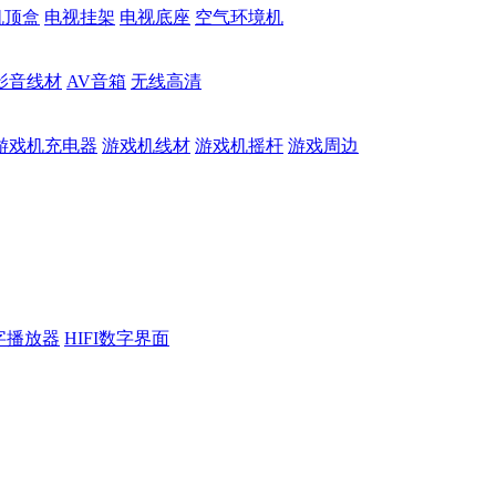
机顶盒
电视挂架
电视底座
空气环境机
影音线材
AV音箱
无线高清
游戏机充电器
游戏机线材
游戏机摇杆
游戏周边
数字播放器
HIFI数字界面