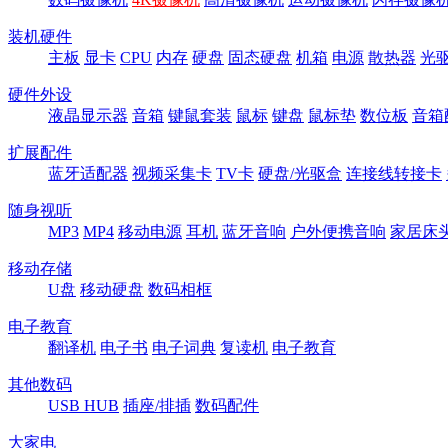
装机硬件
主板
显卡
CPU
内存
硬盘
固态硬盘
机箱
电源
散热器
光
硬件外设
液晶显示器
音箱
键鼠套装
鼠标
键盘
鼠标垫
数位板
音箱
扩展配件
蓝牙适配器
视频采集卡
TV卡
硬盘/光驱盒
连接线转接卡
随身视听
MP3
MP4
移动电源
耳机
蓝牙音响
户外便携音响
家居床
移动存储
U盘
移动硬盘
数码相框
电子教育
翻译机
电子书
电子词典
复读机
电子教育
其他数码
USB HUB
插座/排插
数码配件
大家电