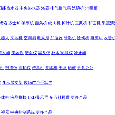
阳能热水器
中央热水器
浴霸
排气换气扇
洗碗机
消毒柜
烤箱
多士炉
破壁机
面条机
绞肉机
榨汁机
豆浆机
和面机
果蔬清
机器人
洗地机
空调扇
电风扇
加湿器
除湿机
除螨机
电熨斗
收音
美发器
美容仪
洁面仪
黑头仪
补水/蒸脸仪
冲牙器
机
扫描仪
高拍仪
传真机
复印机
墨盒
硒鼓
更多办公
架
显示器支架
数码讲台手写屏
一体机
液晶拼接
LED显示屏
多点触摸屏
更多产品
监视器
中央控制系统
更多产品