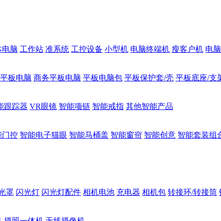
体电脑
工作站
准系统
工控设备
小型机
电脑终端机
瘦客户机
电脑
1平板电脑
商务平板电脑
平板电脑包
平板保护套/壳
平板底座/支
能跟踪器
VR眼镜
智能项链
智能戒指
其他智能产品
能门控
智能电子猫眼
智能马桶盖
智能窗帘
智能创意
智能套装组
光罩
闪光灯
闪光灯配件
相机电池
充电器
相机包
转接环/转接筒
机
摄照一体机
无线摄像机