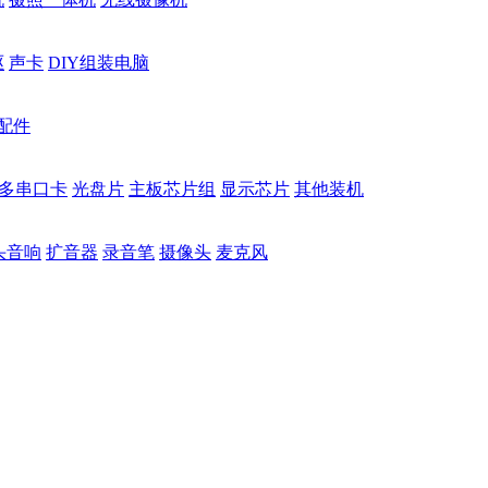
驱
声卡
DIY组装电脑
配件
多串口卡
光盘片
主板芯片组
显示芯片
其他装机
头音响
扩音器
录音笔
摄像头
麦克风