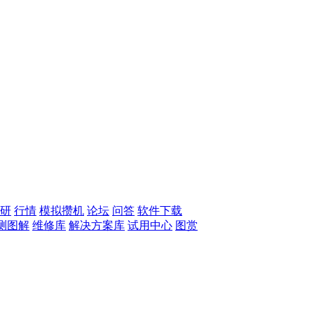
研
行情
模拟攒机
论坛
问答
软件下载
测图解
维修库
解决方案库
试用中心
图赏