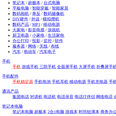
笔记本
/
超极本
/
台式电脑
平板电脑
/
智能穿戴
/
智能家居
数码相机
/
单反
/
数码摄像机
DIY硬件
/
外设
/
模拟攒机
数码产品
/
MP3
/
移动电源
大家电
/
影音电视
/
游戏机
厨卫电器
/
小家电
/
生活家电
办公打印
/
投影
/
监控
/
软件
服务器
/
网络
/
无线
/
布线
汽车
/
电动车
/
汽车电子
手机
手机
游戏手机
三防手机
全面屏手机
大屏手机
折叠屏手
手机配件
手机稳定器
手机电池
手机耳机
移动电源
手机充电器
手
通讯产品
集团电话
对讲机
电话机
电话录音
电话IT伴侣
网络电话
笔记本电脑
笔记本电脑
超极本
2合1电脑
游戏本
时尚轻薄本
商务办