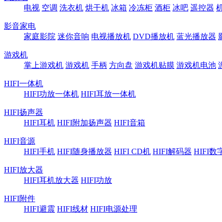
电视
空调
洗衣机
烘干机
冰箱
冷冻柜
酒柜
冰吧
遥控器
影音家电
家庭影院
迷你音响
电视播放机
DVD播放机
蓝光播放器
游戏机
掌上游戏机
游戏机
手柄
方向盘
游戏机贴膜
游戏机电池
HIFI一体机
HIFI功放一体机
HIFI耳放一体机
HIFI扬声器
HIFI耳机
HIFI附加扬声器
HIFI音箱
HIFI音源
HIFI手机
HIFI随身播放器
HIFI CD机
HIFI解码器
HIFI
HIFI放大器
HIFI耳机放大器
HIFI功放
HIFI附件
HIFI避震
HIFI线材
HIFI电源处理