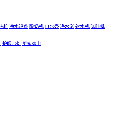
洗机
净水设备
酸奶机
电水壶
净水器
饮水机
咖啡机
机
护眼台灯
更多家电