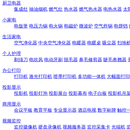
厨卫电器
集成灶
抽油烟机
燃气灶
热水器
燃气热水器
电热水器
太
小家电
电饭煲
电压力锅
电火锅
电磁炉
微波炉
空气炸锅
电饼铛
生活家电
空气净化器
中央空气净化器
电暖器
电暖桌
吸尘器
扫地
个人护理
剃须刀
电吹风
电动牙刷
脱毛器
鼻毛修剪器
睫毛卷翘器
办公打印
打印机
激光打印机
喷墨打印机
多功能一体机
大幅面打印
投影显示
投影机
投影灯泡
投影展台
投影幕布
电子白板
投影机吊
商用显示
会议平板
教育平板
专业显示器
酒店电视
数字标牌
触控
视频监控
监控摄像机
硬盘录像机
视频服务器
监控采集卡
光端机