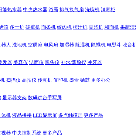
阳能热水器
中央热水器
浴霸
排气换气扇
洗碗机
消毒柜
烤箱
多士炉
破壁机
面条机
绞肉机
榨汁机
豆浆机
和面机
果蔬清
机器人
洗地机
空调扇
电风扇
加湿器
除湿机
除螨机
电熨斗
收音
美发器
美容仪
洁面仪
黑头仪
补水/蒸脸仪
冲牙器
机
扫描仪
高拍仪
传真机
复印机
墨盒
硒鼓
更多办公
架
显示器支架
数码讲台手写屏
一体机
液晶拼接
LED显示屏
多点触摸屏
更多产品
监视器
中央控制系统
更多产品