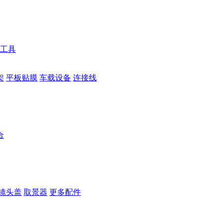
工具
架
平板贴膜
车载设备
连接线
合
镜头盖
取景器
更多配件