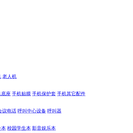
机
老人机
机底座
手机贴膜
手机保护套
手机其它配件
会议电话
呼叫中心设备
呼叫器
公本
校园学生本
影音娱乐本