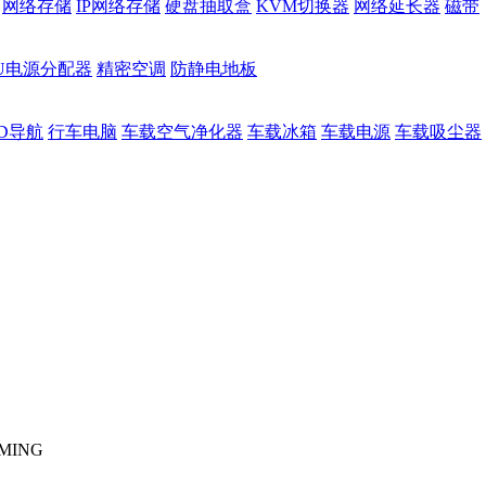
网络存储
IP网络存储
硬盘抽取盒
KVM切换器
网络延长器
磁带
DU电源分配器
精密空调
防静电地板
D导航
行车电脑
车载空气净化器
车载冰箱
车载电源
车载吸尘器
AMING