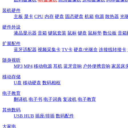
装机硬件
主板
显卡
CPU
内存
硬盘
固态硬盘
机箱
电源
散热器
光
硬件外设
液晶显示器
音箱
键鼠套装
鼠标
键盘
鼠标垫
数位板
音箱
扩展配件
蓝牙适配器
视频采集卡
TV卡
硬盘/光驱盒
连接线转接卡
随身视听
MP3
MP4
移动电源
耳机
蓝牙音响
户外便携音响
家居床
移动存储
U盘
移动硬盘
数码相框
电子教育
翻译机
电子书
电子词典
复读机
电子教育
其他数码
USB HUB
插座/排插
数码配件
大家电