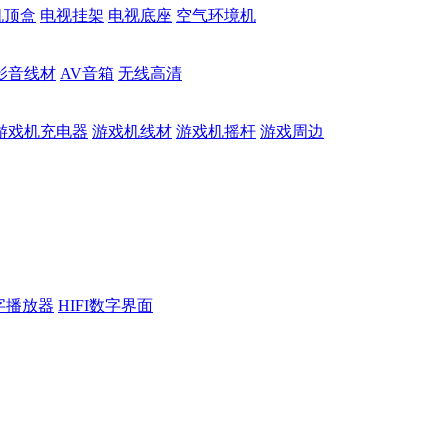
机顶盒
电视挂架
电视底座
空气环境机
影音线材
AV音箱
无线高清
游戏机充电器
游戏机线材
游戏机摇杆
游戏周边
数字播放器
HIFI数字界面