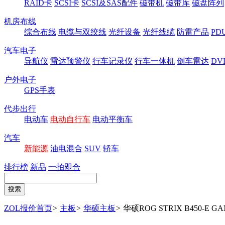
RAID卡
SCSI卡
SCSI及SAS配件
磁带机
磁带库
磁盘阵列
机房布线
综合布线
电缆与双绞线
光纤设备
光纤线缆
防雷产品
P
汽车电子
导航仪
雷达预警仪
行车记录仪
行车一体机
倒车雷达
DV
户外电子
GPS手表
代步出行
电动车
电动自行车
电动平衡车
汽车
新能源
油电混合
SUV
轿车
排行榜
新品
一拍即合
ZOL报价首页
>
主板
>
华硕主板
>
华硕ROG STRIX B450-E G