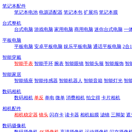
笔记本配件
笔记本电池
电源适配器
笔记本包
扩展坞
笔记本膜
台式整机
台式电脑
游戏电脑
家用电脑
商用电脑
迷你台式电脑
一
平板电脑
平板电脑
安卓平板电脑
娱乐平板电脑
通话平板电脑
2合
智能穿戴
智能手表
智能手环
腕表
智能眼镜
智能头箍
智能服饰
智
智能家居
智能插座
智能传感器
智能机器人
智能音箱
智能灯光
智
数码相机
数码相机
单反
单电
微单
消费相机
拍立得
卡片相机
相机配件
相机稳定器
镜头
闪存卡
读卡器
相机贴膜
滤镜
三脚架
遮
数码摄像机
数码摄像机
4K摄像机
高清摄像机
运动摄像机
闪存摄像