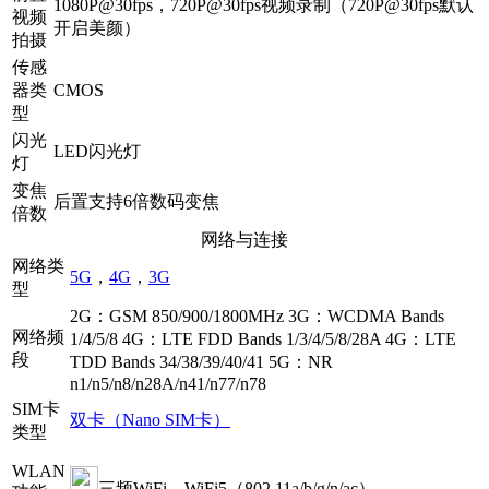
1080P@30fps，720P@30fps视频录制（720P@30fps默认
视频
开启美颜）
拍摄
传感
器类
CMOS
型
闪光
LED闪光灯
灯
变焦
后置支持6倍数码变焦
倍数
网络与连接
网络类
5G
，
4G
，
3G
型
2G：GSM 850/900/1800MHz 3G：WCDMA Bands
网络频
1/4/5/8 4G：LTE FDD Bands 1/3/4/5/8/28A 4G：LTE
段
TDD Bands 34/38/39/40/41 5G：NR
n1/n5/n8/n28A/n41/n77/n78
SIM卡
双卡（Nano SIM卡）
类型
WLAN
三频WiFi，WiFi5（802.11a/b/g/n/ac）