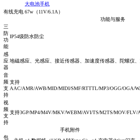
大电池手机
有线充电
67w（11V/6.1A）
功能与服务
三
防
IP54级防水防尘
功
能
感
应
地磁感应、光感应、接近传感器、加速度传感器、陀螺仪、
器
音
频
支持
支
AAC/AMR/AWB/MID/MIDI/SMF/RTTTL/MP3/OGG/OGA/W
持
视
频
支持3GP/MP4/M4V/MKV/WEBM/AVI/TS/M2TS/MOV/FLV/
支
持
手机附件
包