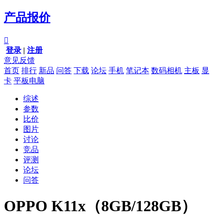
产品报价

登录
|
注册
意见反馈
首页
排行
新品
问答
下载
论坛
手机
笔记本
数码相机
主板
显
卡
平板电脑
综述
参数
比价
图片
讨论
竞品
评测
论坛
问答
OPPO K11x（8GB/128GB）