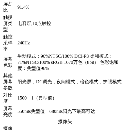
屏占
91.4%
比
触摸
屏类
电容屏,10点触控
型
触控
采样
240Hz
率
生动模式：96%NTSC/100% DCI-P3 柔和模式：
屏幕
71%NTSC/100% sRGB 1670万色（8bit） 色彩饱和
色彩
度：典型值96%
其他
屏幕
阳光屏，DC调光，夜间模式，暗色模式，护眼模式
参数
对比
1500：1（典型值）
度
屏幕
550nits典型值，680nits阳光下最高可达
亮度
摄像头
摄像