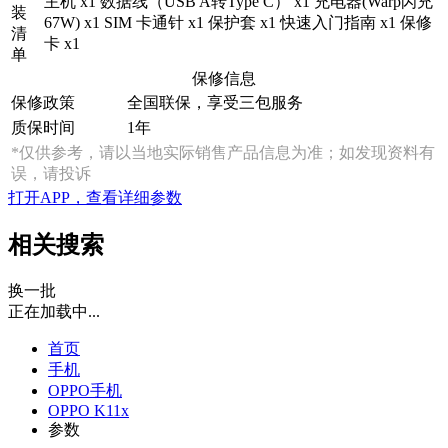
主机 x1 数据线（USB A转Type C） x1 充电器(Warp闪充
装
67W) x1 SIM 卡通针 x1 保护套 x1 快速入门指南 x1 保修
清
卡 x1
单
保修信息
保修政策
全国联保，享受三包服务
质保时间
1年
*仅供参考，请以当地实际销售产品信息为准；如发现资料有
误，请投诉
打开APP，查看详细参数
相关搜索
换一批
正在加载中...
首页
手机
OPPO手机
OPPO K11x
参数