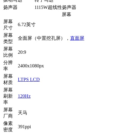
扬声器
1115W超线性扬声器
屏幕
屏幕
6.72英寸
尺寸
屏幕
全面屏（中置挖孔屏），
直面屏
类型
屏幕
20:9
比例
分辨
2400x1080px
率
屏幕
LTPS LCD
材质
屏幕
刷新
120Hz
率
屏幕
天马
厂商
像素
391ppi
密度