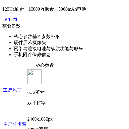
120Hz刷新，10800万像素，5000mAh电池
￥
1273
核心参数
核心参数
基本参数
外形
硬件
屏幕
摄像头
网络与连接
电池与续航
功能与服务
手机附件
保修信息
核心参数
主屏尺寸
6.72英寸
双手打字
2400x1080px
主屏分辨率