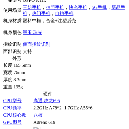
产品型号
OPPO K11x
三防手机
，
拍照手机
，
快充手机
，
5G手机
，
新品手
使用场景
机
，
热门手机
，
自拍手机
机身材质
塑料中框，合金+注塑后壳
机身颜色
墨玉
珠光
指纹识别
侧面指纹识别
面部识别
支持
外形
长度
165.5mm
宽度
76mm
厚度
8.3mm
重量
195g
硬件
CPU型号
高通 骁龙695
CPU频率
2.2GHz A78*2+1.7GHz A55*6
CPU核心数
八核
GPU型号
Adreno 619