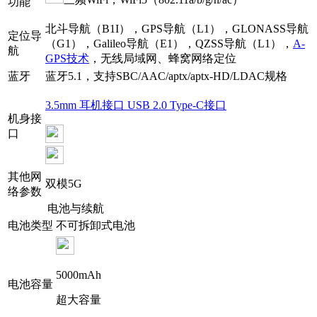
功能
北斗导航（B1I），GPS导航（L1），GLONASS导航
定位导
（G1），Galileo导航（E1），QZSS导航（L1），
A-
航
GPS技术
，无线局域网、蜂窝网络定位
蓝牙
蓝牙5.1，支持SBC/AAC/aptx/aptx-HD/LDAC规格
3.5mm 耳机接口 USB 2.0 Type-C接口
机身接
口
其他网
双模5G
络参数
电池与续航
电池类型
不可拆卸式电池
5000mAh
电池容量
超大容量