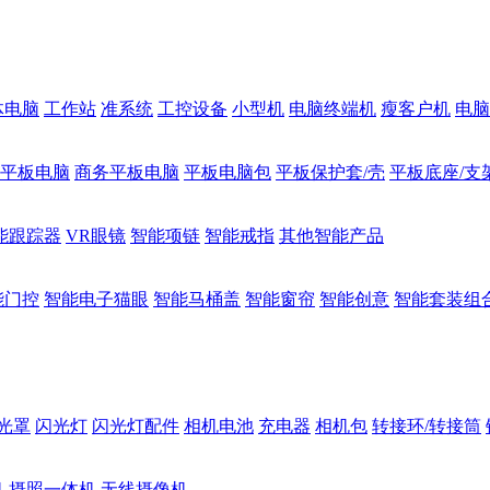
体电脑
工作站
准系统
工控设备
小型机
电脑终端机
瘦客户机
电脑
1平板电脑
商务平板电脑
平板电脑包
平板保护套/壳
平板底座/支
能跟踪器
VR眼镜
智能项链
智能戒指
其他智能产品
能门控
智能电子猫眼
智能马桶盖
智能窗帘
智能创意
智能套装组
光罩
闪光灯
闪光灯配件
相机电池
充电器
相机包
转接环/转接筒
机
摄照一体机
无线摄像机