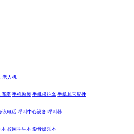
机
老人机
机底座
手机贴膜
手机保护套
手机其它配件
会议电话
呼叫中心设备
呼叫器
公本
校园学生本
影音娱乐本