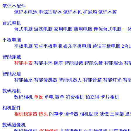
笔记本配件
笔记本电池
电源适配器
笔记本包
扩展坞
笔记本膜
台式整机
台式电脑
游戏电脑
家用电脑
商用电脑
迷你台式电脑
一
平板电脑
平板电脑
安卓平板电脑
娱乐平板电脑
通话平板电脑
2合
智能穿戴
智能手表
智能手环
腕表
智能眼镜
智能头箍
智能服饰
智
智能家居
智能插座
智能传感器
智能机器人
智能音箱
智能灯光
智
数码相机
数码相机
单反
单电
微单
消费相机
拍立得
卡片相机
相机配件
相机稳定器
镜头
闪存卡
读卡器
相机贴膜
滤镜
三脚架
遮
数码摄像机
数码摄像机
4K摄像机
高清摄像机
运动摄像机
闪存摄像