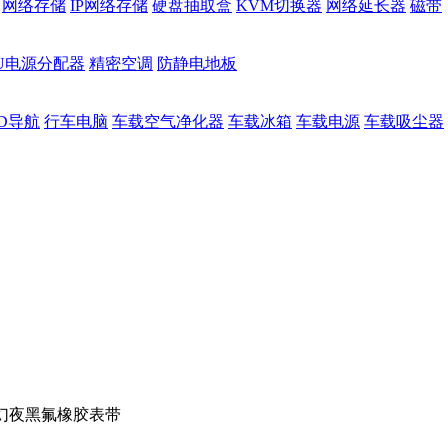
网络存储
IP网络存储
硬盘抽取盒
KVM切换器
网络延长器
磁带
DU电源分配器
精密空调
防静电地板
D导航
行车电脑
车载空气净化器
车载冰箱
车载电源
车载吸尘器
 3 幻夜黑氟橡胶表带