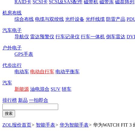
RAID卡
SCSI卡
SCSI及SAS配件
磁带机
磁带库
磁盘阵列
机房布线
综合布线
电缆与双绞线
光纤设备
光纤线缆
防雷产品
P
汽车电子
导航仪
雷达预警仪
行车记录仪
行车一体机
倒车雷达
DV
户外电子
GPS手表
代步出行
电动车
电动自行车
电动平衡车
汽车
新能源
油电混合
SUV
轿车
排行榜
新品
一拍即合
ZOL报价首页
>
智能手表
>
华为智能手表
>
华为WATCH FIT