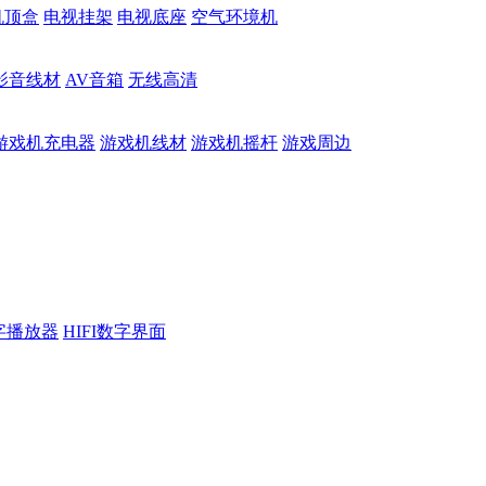
机顶盒
电视挂架
电视底座
空气环境机
影音线材
AV音箱
无线高清
游戏机充电器
游戏机线材
游戏机摇杆
游戏周边
数字播放器
HIFI数字界面