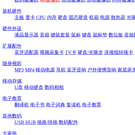
装机硬件
主板
显卡
CPU
内存
硬盘
固态硬盘
机箱
电源
散热器
光
硬件外设
液晶显示器
音箱
键鼠套装
鼠标
键盘
鼠标垫
数位板
音箱
扩展配件
蓝牙适配器
视频采集卡
TV卡
硬盘/光驱盒
连接线转接卡
随身视听
MP3
MP4
移动电源
耳机
蓝牙音响
户外便携音响
家居床
移动存储
U盘
移动硬盘
数码相框
电子教育
翻译机
电子书
电子词典
复读机
电子教育
其他数码
USB HUB
插座/排插
数码配件
大家电