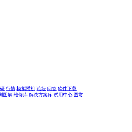
研
行情
模拟攒机
论坛
问答
软件下载
测图解
维修库
解决方案库
试用中心
图赏