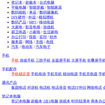
笔记本
/
超极本
/
台式电脑
平板电脑
/
智能穿戴
/
智能家居
数码相机
/
单反
/
数码摄像机
DIY硬件
/
外设
/
模拟攒机
数码产品
/
MP3
/
移动电源
大家电
/
影音电视
/
游戏机
厨卫电器
/
小家电
/
生活家电
办公打印
/
投影
/
监控
/
软件
服务器
/
网络
/
无线
/
布线
汽车
/
电动车
/
汽车电子
手机
手机
游戏手机
三防手机
全面屏手机
大屏手机
折叠屏手
手机配件
手机稳定器
手机电池
手机耳机
移动电源
手机充电器
手
通讯产品
集团电话
对讲机
电话机
电话录音
电话IT伴侣
网络电话
笔记本电脑
笔记本电脑
超极本
2合1电脑
游戏本
时尚轻薄本
商务办