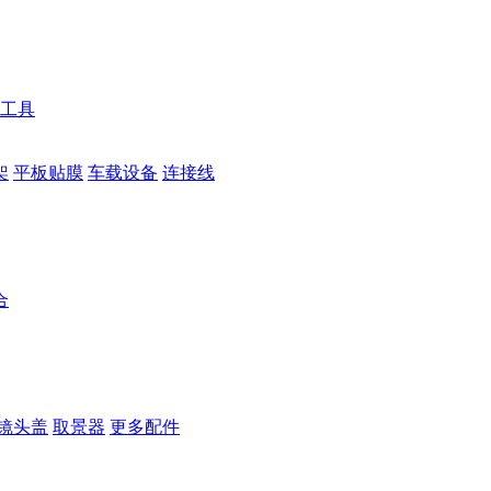
工具
架
平板贴膜
车载设备
连接线
合
镜头盖
取景器
更多配件