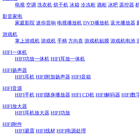
电视
空调
洗衣机
烘干机
冰箱
冷冻柜
酒柜
冰吧
遥控器
影音家电
家庭影院
迷你音响
电视播放机
DVD播放机
蓝光播放器
游戏机
掌上游戏机
游戏机
手柄
方向盘
游戏机贴膜
游戏机电池
HIFI一体机
HIFI功放一体机
HIFI耳放一体机
HIFI扬声器
HIFI耳机
HIFI附加扬声器
HIFI音箱
HIFI音源
HIFI手机
HIFI随身播放器
HIFI CD机
HIFI解码器
HIFI
HIFI放大器
HIFI耳机放大器
HIFI功放
HIFI附件
HIFI避震
HIFI线材
HIFI电源处理