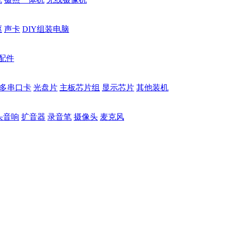
驱
声卡
DIY组装电脑
配件
多串口卡
光盘片
主板芯片组
显示芯片
其他装机
头音响
扩音器
录音笔
摄像头
麦克风