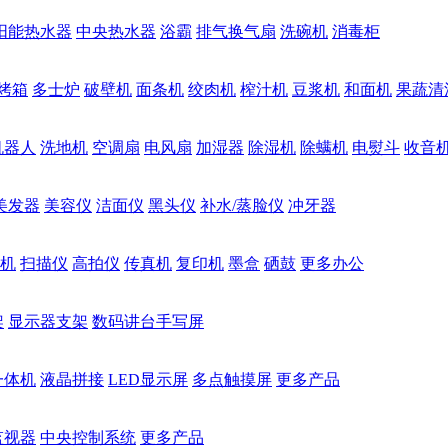
阳能热水器
中央热水器
浴霸
排气换气扇
洗碗机
消毒柜
烤箱
多士炉
破壁机
面条机
绞肉机
榨汁机
豆浆机
和面机
果蔬清
机器人
洗地机
空调扇
电风扇
加湿器
除湿机
除螨机
电熨斗
收音
美发器
美容仪
洁面仪
黑头仪
补水/蒸脸仪
冲牙器
机
扫描仪
高拍仪
传真机
复印机
墨盒
硒鼓
更多办公
架
显示器支架
数码讲台手写屏
一体机
液晶拼接
LED显示屏
多点触摸屏
更多产品
监视器
中央控制系统
更多产品