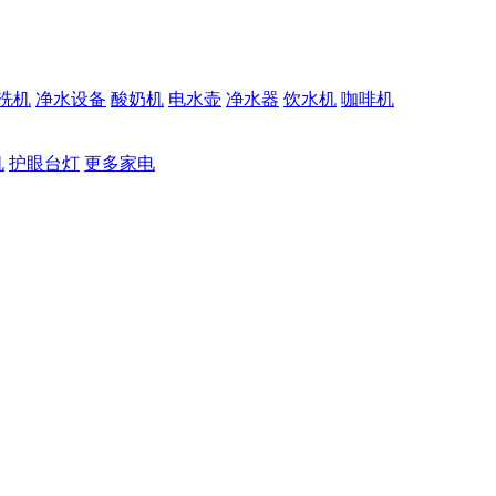
洗机
净水设备
酸奶机
电水壶
净水器
饮水机
咖啡机
机
护眼台灯
更多家电