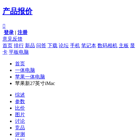
产品报价

登录
|
注册
意见反馈
首页
排行
新品
问答
下载
论坛
手机
笔记本
数码相机
主板
显
卡
平板电脑
首页
一体电脑
苹果一体电脑
苹果新27英寸iMac
综述
参数
比价
图片
讨论
竞品
评测