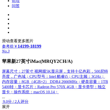
论坛
问答
滑动查看更多图片
14199-18199
参考价
￥
No.3
苹果新27英寸iMac(MRQY2CH/A)
屏幕尺寸：27英寸 视网膜5K显示屏，支持十亿色彩，500尼特
亮度，广色域；CPU型号：Intel 酷睿i5；CPU主频：3GHz；
内存容量：8GB（4GB×2） DDR4 2666MHz；硬盘容量：1TB
5400转；显卡芯片：Radeon Pro 570X 4GB；显卡类型：独立
显卡；操作系统：macOS 10.14；
...
9.0
分
/
2人评分
展开