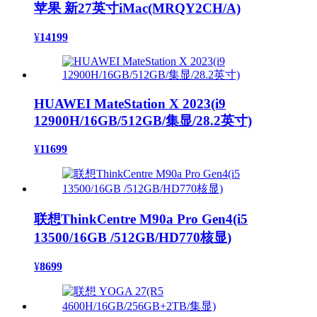
苹果 新27英寸iMac(MRQY2CH/A)
¥
14199
HUAWEI MateStation X 2023(i9
12900H/16GB/512GB/集显/28.2英寸)
¥
11699
联想ThinkCentre M90a Pro Gen4(i5
13500/16GB /512GB/HD770核显)
¥
8699