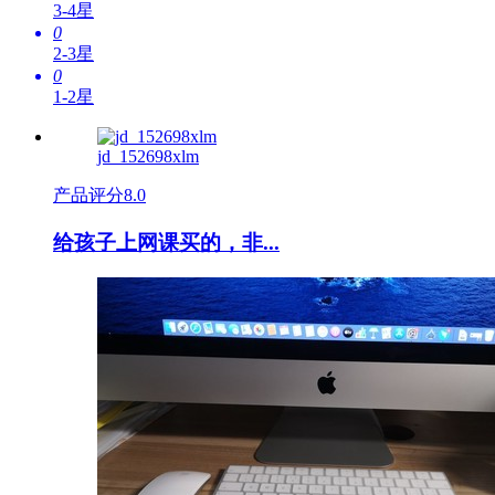
3-4星
0
2-3星
0
1-2星
jd_152698xlm
产品评分
8.0
给孩子上网课买的，非...