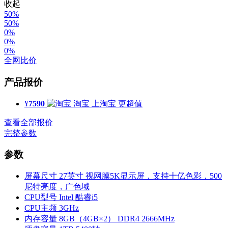
收起
50%
50%
0%
0%
0%
全网比价
产品报价
¥
7590
淘宝
上淘宝 更超值
查看全部报价
完整参数
参数
屏幕尺寸
27英寸 视网膜5K显示屏，支持十亿色彩，500
尼特亮度，广色域
CPU型号
Intel 酷睿i5
CPU主频
3GHz
内存容量
8GB（4GB×2） DDR4 2666MHz