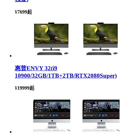
¥
7699
起
惠普ENVY 32(i9
10900/32GB/1TB+2TB/RTX2080Super)
¥
19999
起