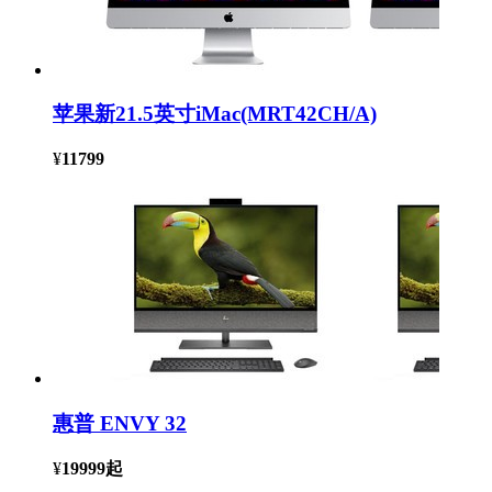
苹果新21.5英寸iMac(MRT42CH/A)
¥
11799
惠普 ENVY 32
¥
19999
起