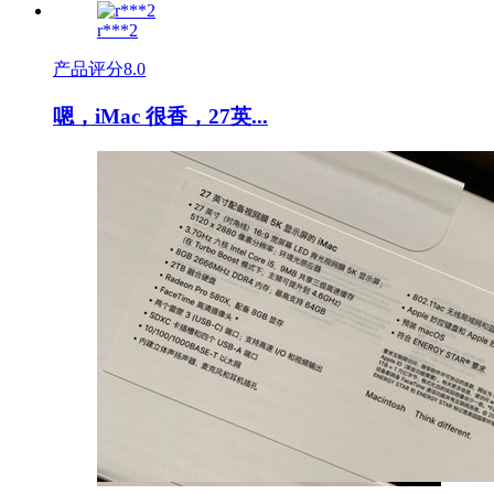
r***2
产品评分
8.0
嗯，iMac 很香，27英...