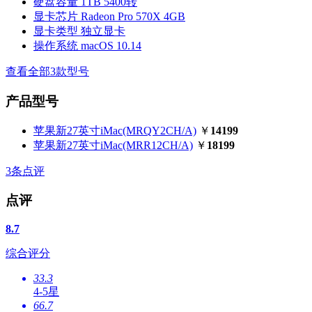
硬盘容量
1TB 5400转
显卡芯片
Radeon Pro 570X 4GB
显卡类型
独立显卡
操作系统
macOS 10.14
查看全部3款型号
产品型号
苹果新27英寸iMac(MRQY2CH/A)
￥
14199
苹果新27英寸iMac(MRR12CH/A)
￥
18199
3
条点评
点评
8.7
综合评分
33.3
4-5星
66.7