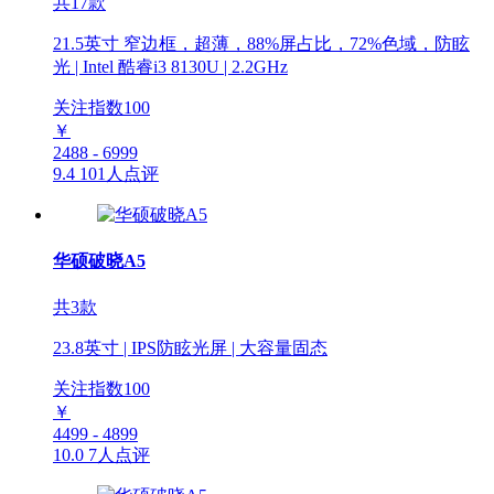
共17款
21.5英寸 窄边框，超薄，88%屏占比，72%色域，防眩
光 | Intel 酷睿i3 8130U | 2.2GHz
关注指数
100
￥
2488 - 6999
9.4
101人点评
华硕破晓A5
共3款
23.8英寸 | IPS防眩光屏 | 大容量固态
关注指数
100
￥
4499 - 4899
10.0
7人点评