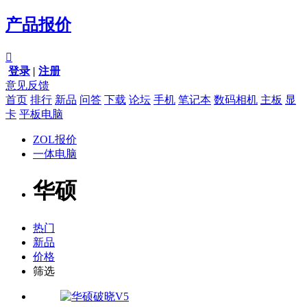
产品报价

登录
|
注册
意见反馈
首页
排行
新品
问答
下载
论坛
手机
笔记本
数码相机
主板
显
卡
平板电脑
ZOL报价
一体电脑
华硕
热门
新品
价格
筛选