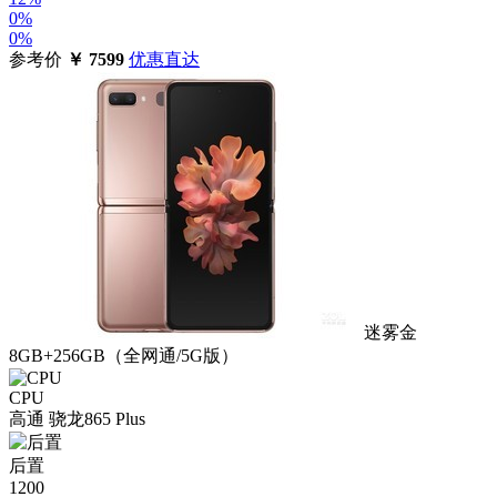
0%
0%
参考价
￥
7599
优惠直达
迷雾金
8GB+256GB（全网通/5G版）
CPU
高通 骁龙865 Plus
后置
1200