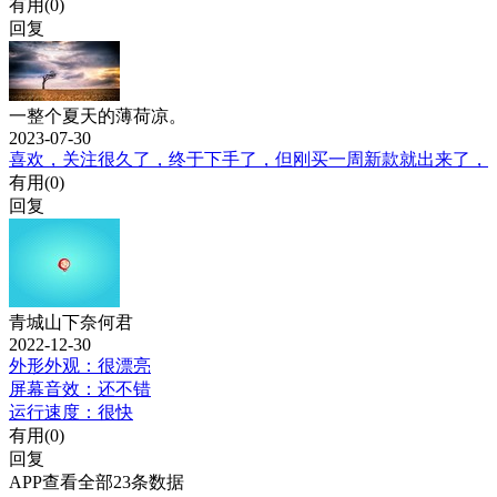
有用(
0
)
回复
一整个夏天的薄荷凉。
2023-07-30
喜欢，关注很久了，终于下手了，但刚买一周新款就出来了，
有用(
0
)
回复
青城山下奈何君
2022-12-30
外形外观：很漂亮
屏幕音效：还不错
运行速度：很快
有用(
0
)
回复
APP查看全部23条数据