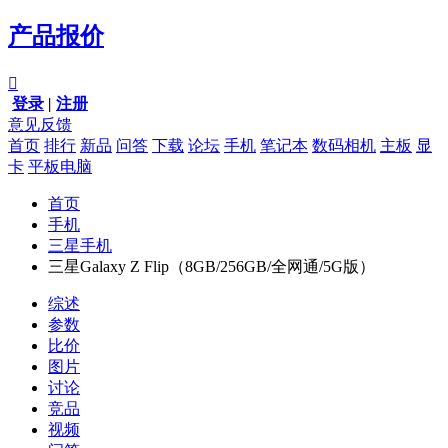
产品报价

登录
|
注册
意见反馈
首页
排行
新品
问答
下载
论坛
手机
笔记本
数码相机
主板
显
卡
平板电脑
首页
手机
三星手机
三星Galaxy Z Flip（8GB/256GB/全网通/5G版）
综述
参数
比价
图片
讨论
竞品
视频