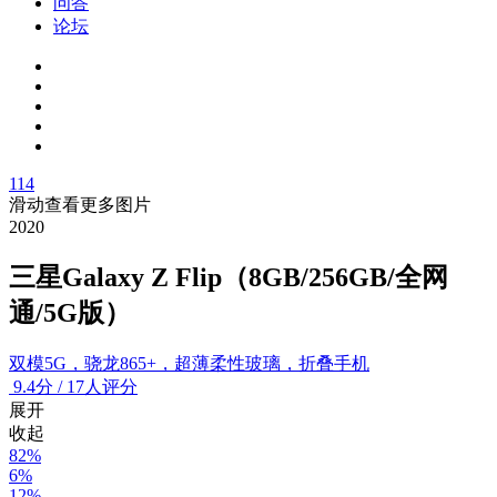
问答
论坛
114
滑动查看更多图片
2020
三星Galaxy Z Flip（8GB/256GB/全网
通/5G版）
双模5G，骁龙865+，超薄柔性玻璃，折叠手机
9.4
分
/
17人评分
展开
收起
82%
6%
12%