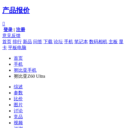
产品报价

登录
|
注册
意见反馈
首页
排行
新品
问答
下载
论坛
手机
笔记本
数码相机
主板
显
卡
平板电脑
首页
手机
努比亚手机
努比亚Z60 Ultra
综述
参数
比价
图片
讨论
竞品
视频