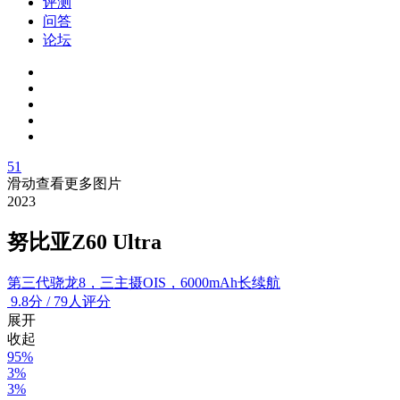
评测
问答
论坛
51
滑动查看更多图片
2023
努比亚Z60 Ultra
第三代骁龙8，三主摄OIS，6000mAh长续航
9.8
分
/
79人评分
展开
收起
95%
3%
3%