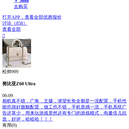
￥
3688
去购买
打开APP，查看全部优惠报价
讨论（858）
查看全部

松帅999
努比亚Z60 Ultra
06-09
相机真不错，广角，主摄，潜望长焦全都是一流配置，手机性
能也很好旗舰配置，做工也不错，手机质感一流，手机系统广
告还算少，用来玩游戏竟然还有专门的游戏模式，电量倍儿抗
造，好评，哈哈哈！！！
有用(
0
)