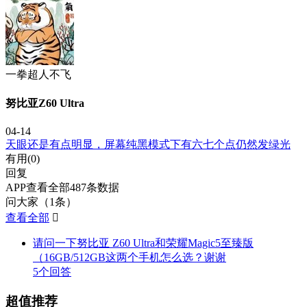
一拳超人不飞
努比亚Z60 Ultra
04-14
天眼还是有点明显，屏幕纯黑模式下有六七个点仍然发绿光
有用(
0
)
回复
APP查看全部487条数据
问大家（1条）
查看全部

请问一下努比亚 Z60 Ultra和荣耀Magic5至臻版
（16GB/512GB这两个手机怎么选？谢谢
5个回答
超值推荐