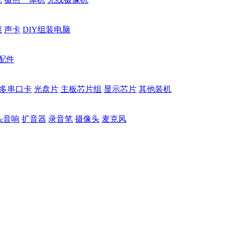
驱
声卡
DIY组装电脑
配件
多串口卡
光盘片
主板芯片组
显示芯片
其他装机
头音响
扩音器
录音笔
摄像头
麦克风