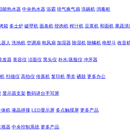
阳能热水器
中央热水器
浴霸
排气换气扇
洗碗机
消毒柜
烤箱
多士炉
破壁机
面条机
绞肉机
榨汁机
豆浆机
和面机
果蔬清
机器人
洗地机
空调扇
电风扇
加湿器
除湿机
除螨机
电熨斗
收音
美发器
美容仪
洁面仪
黑头仪
补水/蒸脸仪
冲牙器
机
扫描仪
高拍仪
传真机
复印机
墨盒
硒鼓
更多办公
架
显示器支架
数码讲台手写屏
一体机
液晶拼接
LED显示屏
多点触摸屏
更多产品
监视器
中央控制系统
更多产品