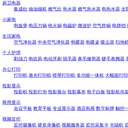
厨卫电器
集成灶
抽油烟机
燃气灶
热水器
燃气热水器
电热水器
太
小家电
电饭煲
电压力锅
电火锅
电磁炉
微波炉
空气炸锅
电饼铛
生活家电
空气净化器
中央空气净化器
电暖器
电暖桌
吸尘器
扫地
个人护理
剃须刀
电吹风
电动牙刷
脱毛器
鼻毛修剪器
睫毛卷翘器
办公打印
打印机
激光打印机
喷墨打印机
多功能一体机
大幅面打印
投影显示
投影机
投影灯泡
投影展台
投影幕布
电子白板
投影机吊
商用显示
会议平板
教育平板
专业显示器
酒店电视
数字标牌
触控
视频监控
监控摄像机
硬盘录像机
视频服务器
监控采集卡
光端机