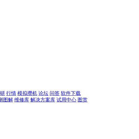
研
行情
模拟攒机
论坛
问答
软件下载
测图解
维修库
解决方案库
试用中心
图赏