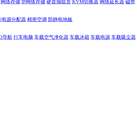
网络存储
IP网络存储
硬盘抽取盒
KVM切换器
网络延长器
磁带
DU电源分配器
精密空调
防静电地板
D导航
行车电脑
车载空气净化器
车载冰箱
车载电源
车载吸尘器