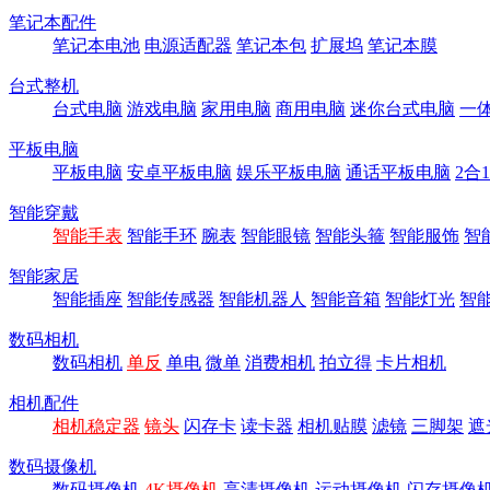
笔记本配件
笔记本电池
电源适配器
笔记本包
扩展坞
笔记本膜
台式整机
台式电脑
游戏电脑
家用电脑
商用电脑
迷你台式电脑
一
平板电脑
平板电脑
安卓平板电脑
娱乐平板电脑
通话平板电脑
2合
智能穿戴
智能手表
智能手环
腕表
智能眼镜
智能头箍
智能服饰
智
智能家居
智能插座
智能传感器
智能机器人
智能音箱
智能灯光
智
数码相机
数码相机
单反
单电
微单
消费相机
拍立得
卡片相机
相机配件
相机稳定器
镜头
闪存卡
读卡器
相机贴膜
滤镜
三脚架
遮
数码摄像机
数码摄像机
4K摄像机
高清摄像机
运动摄像机
闪存摄像