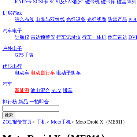
RAID卡
SCSI卡
SCSI及SAS配件
磁带机
磁带库
磁盘阵列
机房布线
综合布线
电缆与双绞线
光纤设备
光纤线缆
防雷产品
P
汽车电子
导航仪
雷达预警仪
行车记录仪
行车一体机
倒车雷达
DV
户外电子
GPS手表
代步出行
电动车
电动自行车
电动平衡车
汽车
新能源
油电混合
SUV
轿车
排行榜
新品
一拍即合
ZOL报价首页
>
手机
>
Moto手机
>
Moto Droid X（ME811）