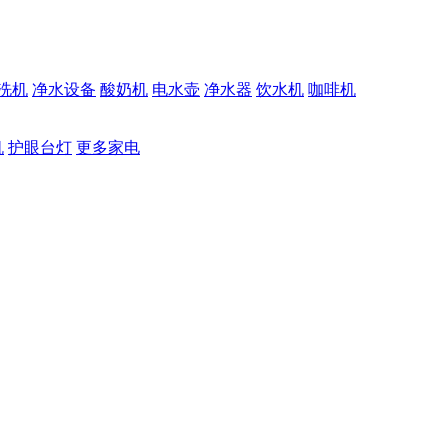
洗机
净水设备
酸奶机
电水壶
净水器
饮水机
咖啡机
机
护眼台灯
更多家电