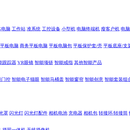
体电脑
工作站
准系统
工控设备
小型机
电脑终端机
瘦客户机
电脑
1平板电脑
商务平板电脑
平板电脑包
平板保护套/壳
平板底座/支
能跟踪器
VR眼镜
智能项链
智能戒指
其他智能产品
能门控
智能电子猫眼
智能马桶盖
智能窗帘
智能创意
智能套装组
光罩
闪光灯
闪光灯配件
相机电池
充电器
相机包
转接环/转接筒
机
摄照一体机
无线摄像机