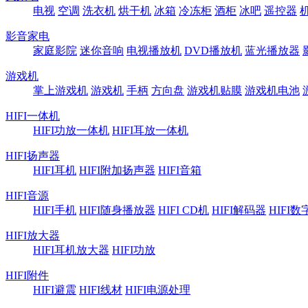
电视
空调
洗衣机
烘干机
冰箱
冷冻柜
酒柜
冰吧
遥控器
影音家电
家庭影院
迷你音响
电视播放机
DVD播放机
蓝光播放器
游戏机
掌上游戏机
游戏机
手柄
方向盘
游戏机贴膜
游戏机电池
HIFI一体机
HIFI功放一体机
HIFI耳放一体机
HIFI扬声器
HIFI耳机
HIFI附加扬声器
HIFI音箱
HIFI音源
HIFI手机
HIFI随身播放器
HIFI CD机
HIFI解码器
HIFI
HIFI放大器
HIFI耳机放大器
HIFI功放
HIFI附件
HIFI避震
HIFI线材
HIFI电源处理