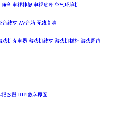
机顶盒
电视挂架
电视底座
空气环境机
影音线材
AV音箱
无线高清
游戏机充电器
游戏机线材
游戏机摇杆
游戏周边
数字播放器
HIFI数字界面