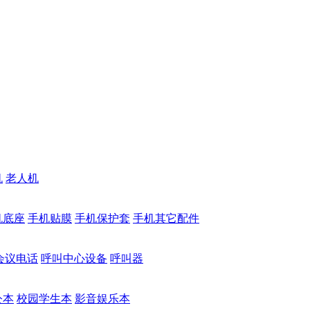
机
老人机
机底座
手机贴膜
手机保护套
手机其它配件
会议电话
呼叫中心设备
呼叫器
公本
校园学生本
影音娱乐本