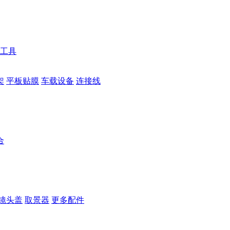
工具
架
平板贴膜
车载设备
连接线
合
镜头盖
取景器
更多配件