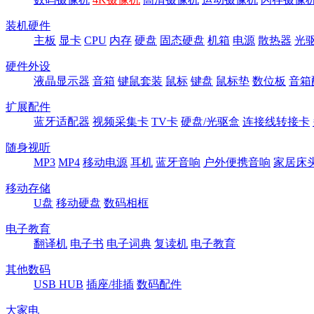
装机硬件
主板
显卡
CPU
内存
硬盘
固态硬盘
机箱
电源
散热器
光
硬件外设
液晶显示器
音箱
键鼠套装
鼠标
键盘
鼠标垫
数位板
音箱
扩展配件
蓝牙适配器
视频采集卡
TV卡
硬盘/光驱盒
连接线转接卡
随身视听
MP3
MP4
移动电源
耳机
蓝牙音响
户外便携音响
家居床
移动存储
U盘
移动硬盘
数码相框
电子教育
翻译机
电子书
电子词典
复读机
电子教育
其他数码
USB HUB
插座/排插
数码配件
大家电