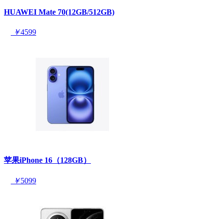
HUAWEI Mate 70(12GB/512GB)
￥
4599
苹果iPhone 16（128GB）
￥
5099