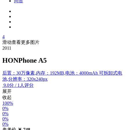
问答
4
滑动查看更多图片
2011
HONPhone A5
后置：30万像素,内存：192MB,电池：4000mAh 可拆卸式电
池,分辨率：320x240px
9.0
分
/
1人评分
展开
收起
100%
0%
0%
0%
0%
参考价
￥
748