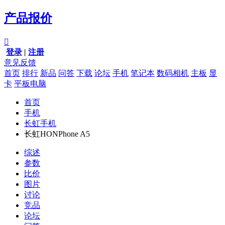
产品报价

登录
|
注册
意见反馈
首页
排行
新品
问答
下载
论坛
手机
笔记本
数码相机
主板
显
卡
平板电脑
首页
手机
长虹手机
长虹HONPhone A5
综述
参数
比价
图片
讨论
竞品
论坛