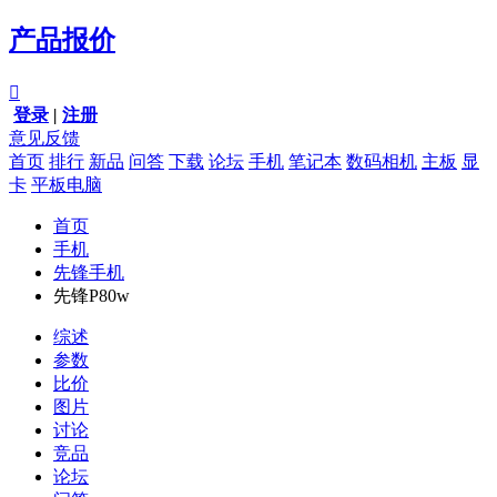
产品报价

登录
|
注册
意见反馈
首页
排行
新品
问答
下载
论坛
手机
笔记本
数码相机
主板
显
卡
平板电脑
首页
手机
先锋手机
先锋P80w
综述
参数
比价
图片
讨论
竞品
论坛