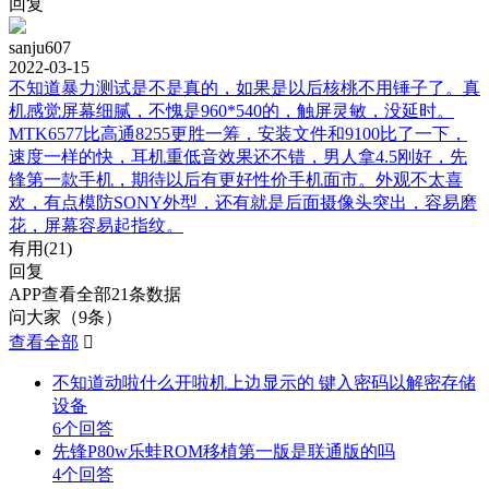
回复
sanju607
2022-03-15
不知道暴力测试是不是真的，如果是以后核桃不用锤子了。真
机感觉屏幕细腻，不愧是960*540的，触屏灵敏，没延时。
MTK6577比高通8255更胜一筹，安装文件和9100比了一下，
速度一样的快，耳机重低音效果还不错，男人拿4.5刚好，先
锋第一款手机，期待以后有更好性价手机面市。外观不太喜
欢，有点模防SONY外型，还有就是后面摄像头突出，容易磨
花，屏幕容易起指纹。
有用(
21
)
回复
APP查看全部21条数据
问大家（9条）
查看全部

不知道动啦什么开啦机上边显示的 键入密码以解密存储
设备
6个回答
先锋P80w乐蛙ROM移植第一版是联通版的吗
4个回答