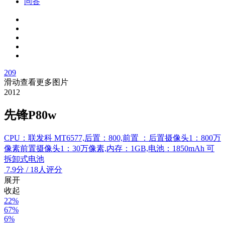
问答
209
滑动查看更多图片
2012
先锋P80w
CPU：联发科 MT6577,后置：800,前置 ：后置摄像头1：800万
像素前置摄像头1：30万像素,内存：1GB,电池：1850mAh 可
拆卸式电池
7.9
分
/
18人评分
展开
收起
22%
67%
6%