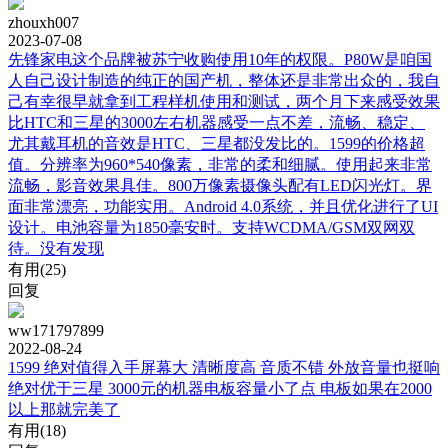
zhouxh007
2023-07-08
先锋家电这个品牌被苏宁收购使用10年的权限。P80W是咱国
人自己设计制造的纯正的国产机，整体还是非常出众的，我自
己有幸很早就拿到工程样机使用和测试，两个月下来感受效果
比HTC和三星的3000左右机器感受一点不差，流畅、稳定、
尤其戴耳机的音效是HTC、三星都没发比的。1599的价格超
值。分辨率为960*540像素，非常的柔和细腻。使用起来非常
流畅，影音效果具佳。800万像素摄像头配有LED闪光灯。界
面非常漂亮，功能实用。Android 4.0系统，并且优化进行了UI
设计。电池容量为1850毫安时。支持WCDMA/GSM双网双
待。没有发现
有用(
25
)
回复
ww171797899
2022-08-24
1599 绝对值得入手屏幕大 清晰度高 音质不错 外放音量也挺响
绝对优于三星 3000元的机器电板容量小了点 电板如果在2000
以上那就完美了
有用(
18
)