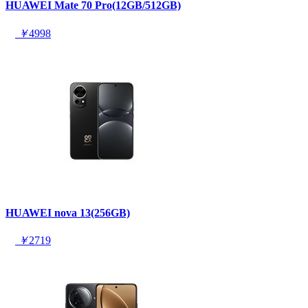
HUAWEI Mate 70 Pro(12GB/512GB)
￥
4998
HUAWEI nova 13(256GB)
￥
2719