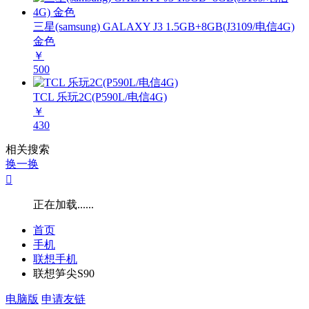
三星(samsung) GALAXY J3 1.5GB+8GB(J3109/电信4G)
金色
￥
500
TCL 乐玩2C(P590L/电信4G)
￥
430
相关搜索
换一换

正在加载......
首页
手机
联想手机
联想笋尖S90
电脑版
申请友链