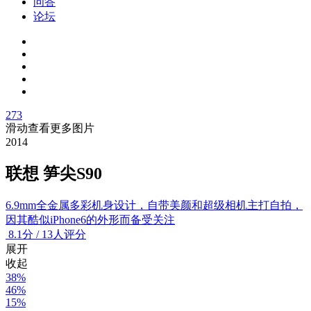
问答
论坛
273
滑动查看更多图片
2014
联想 笋尖S90
6.9mm全金属多彩机身设计，自带美颜和超级相机主打自拍，
因其酷似iPhone6的外形而备受关注
8.1
分
/
13人评分
展开
收起
38%
46%
15%