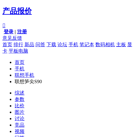
产品报价

登录
|
注册
意见反馈
首页
排行
新品
问答
下载
论坛
手机
笔记本
数码相机
主板
显
卡
平板电脑
首页
手机
联想手机
联想笋尖S90
综述
参数
比价
图片
讨论
竞品
视频