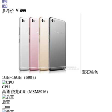
0%
0%
参考价
￥
699
宝石银色
1GB+16GB（S90-t）
CPU
高通 骁龙410（MSM8916）
后置
1300