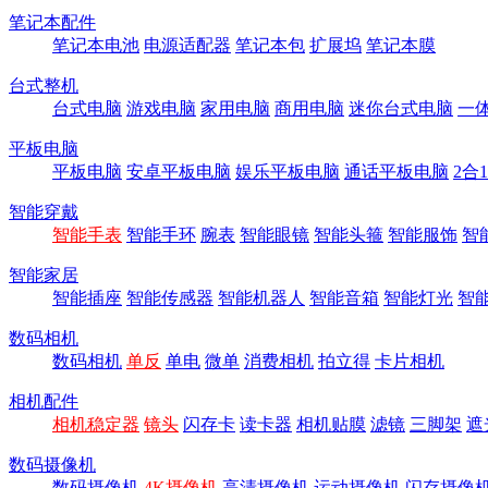
笔记本配件
笔记本电池
电源适配器
笔记本包
扩展坞
笔记本膜
台式整机
台式电脑
游戏电脑
家用电脑
商用电脑
迷你台式电脑
一
平板电脑
平板电脑
安卓平板电脑
娱乐平板电脑
通话平板电脑
2合
智能穿戴
智能手表
智能手环
腕表
智能眼镜
智能头箍
智能服饰
智
智能家居
智能插座
智能传感器
智能机器人
智能音箱
智能灯光
智
数码相机
数码相机
单反
单电
微单
消费相机
拍立得
卡片相机
相机配件
相机稳定器
镜头
闪存卡
读卡器
相机贴膜
滤镜
三脚架
遮
数码摄像机
数码摄像机
4K摄像机
高清摄像机
运动摄像机
闪存摄像