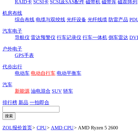
RAID卡
SCSI卡
SCSI及SAS配件
磁带机
磁带库
磁盘阵列
机房布线
综合布线
电缆与双绞线
光纤设备
光纤线缆
防雷产品
P
汽车电子
导航仪
雷达预警仪
行车记录仪
行车一体机
倒车雷达
DV
户外电子
GPS手表
代步出行
电动车
电动自行车
电动平衡车
汽车
新能源
油电混合
SUV
轿车
排行榜
新品
一拍即合
ZOL报价首页
>
CPU
>
AMD CPU
>
AMD Ryzen 5 2600