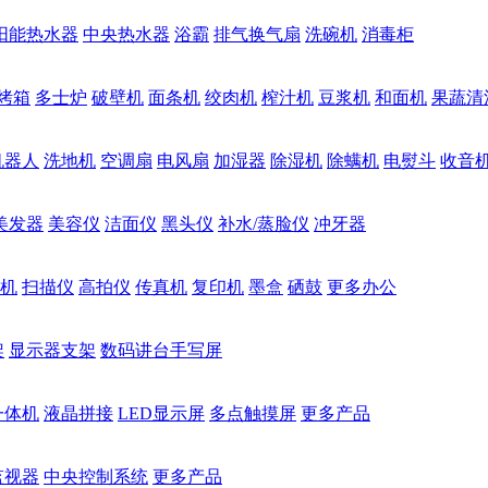
阳能热水器
中央热水器
浴霸
排气换气扇
洗碗机
消毒柜
烤箱
多士炉
破壁机
面条机
绞肉机
榨汁机
豆浆机
和面机
果蔬清
机器人
洗地机
空调扇
电风扇
加湿器
除湿机
除螨机
电熨斗
收音
美发器
美容仪
洁面仪
黑头仪
补水/蒸脸仪
冲牙器
机
扫描仪
高拍仪
传真机
复印机
墨盒
硒鼓
更多办公
架
显示器支架
数码讲台手写屏
一体机
液晶拼接
LED显示屏
多点触摸屏
更多产品
监视器
中央控制系统
更多产品