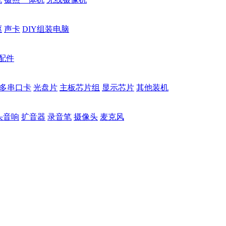
驱
声卡
DIY组装电脑
配件
多串口卡
光盘片
主板芯片组
显示芯片
其他装机
头音响
扩音器
录音笔
摄像头
麦克风