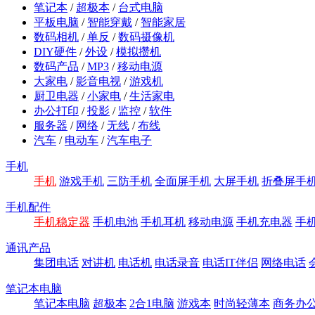
笔记本
/
超极本
/
台式电脑
平板电脑
/
智能穿戴
/
智能家居
数码相机
/
单反
/
数码摄像机
DIY硬件
/
外设
/
模拟攒机
数码产品
/
MP3
/
移动电源
大家电
/
影音电视
/
游戏机
厨卫电器
/
小家电
/
生活家电
办公打印
/
投影
/
监控
/
软件
服务器
/
网络
/
无线
/
布线
汽车
/
电动车
/
汽车电子
手机
手机
游戏手机
三防手机
全面屏手机
大屏手机
折叠屏手
手机配件
手机稳定器
手机电池
手机耳机
移动电源
手机充电器
手
通讯产品
集团电话
对讲机
电话机
电话录音
电话IT伴侣
网络电话
笔记本电脑
笔记本电脑
超极本
2合1电脑
游戏本
时尚轻薄本
商务办