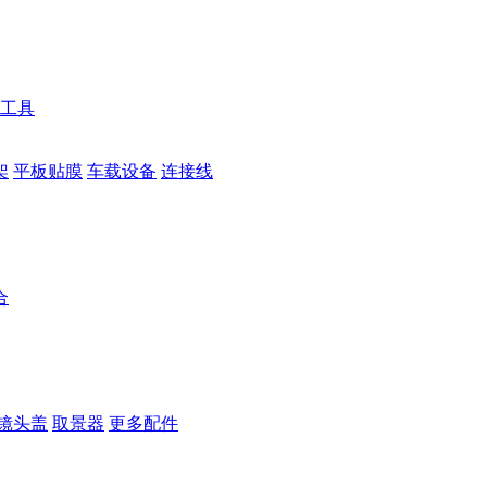
工具
架
平板贴膜
车载设备
连接线
合
镜头盖
取景器
更多配件