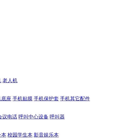
机
老人机
机底座
手机贴膜
手机保护套
手机其它配件
会议电话
呼叫中心设备
呼叫器
公本
校园学生本
影音娱乐本