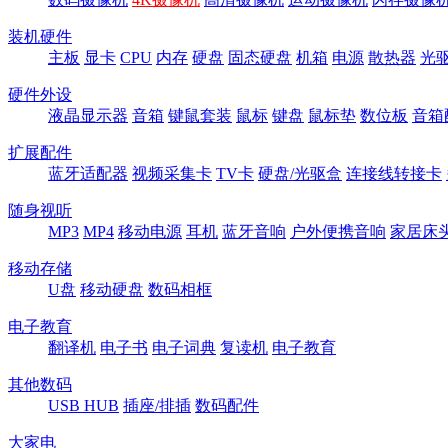
装机硬件
主板
显卡
CPU
内存
硬盘
固态硬盘
机箱
电源
散热器
光
硬件外设
液晶显示器
音箱
键鼠套装
鼠标
键盘
鼠标垫
数位板
音箱
扩展配件
蓝牙适配器
视频采集卡
TV卡
硬盘/光驱盒
连接线转接卡
随身视听
MP3
MP4
移动电源
耳机
蓝牙音响
户外便携音响
家居床
移动存储
U盘
移动硬盘
数码相框
电子教育
翻译机
电子书
电子词典
复读机
电子教育
其他数码
USB HUB
插座/排插
数码配件
大家电