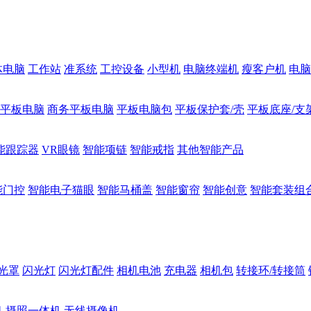
体电脑
工作站
准系统
工控设备
小型机
电脑终端机
瘦客户机
电脑
1平板电脑
商务平板电脑
平板电脑包
平板保护套/壳
平板底座/支
能跟踪器
VR眼镜
智能项链
智能戒指
其他智能产品
能门控
智能电子猫眼
智能马桶盖
智能窗帘
智能创意
智能套装组
光罩
闪光灯
闪光灯配件
相机电池
充电器
相机包
转接环/转接筒
机
摄照一体机
无线摄像机