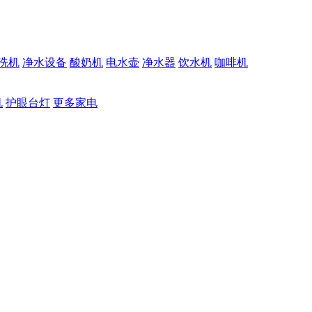
洗机
净水设备
酸奶机
电水壶
净水器
饮水机
咖啡机
机
护眼台灯
更多家电