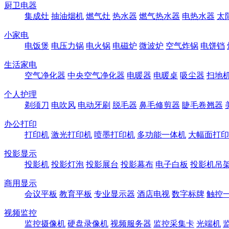
厨卫电器
集成灶
抽油烟机
燃气灶
热水器
燃气热水器
电热水器
太
小家电
电饭煲
电压力锅
电火锅
电磁炉
微波炉
空气炸锅
电饼铛
生活家电
空气净化器
中央空气净化器
电暖器
电暖桌
吸尘器
扫地
个人护理
剃须刀
电吹风
电动牙刷
脱毛器
鼻毛修剪器
睫毛卷翘器
办公打印
打印机
激光打印机
喷墨打印机
多功能一体机
大幅面打印
投影显示
投影机
投影灯泡
投影展台
投影幕布
电子白板
投影机吊
商用显示
会议平板
教育平板
专业显示器
酒店电视
数字标牌
触控
视频监控
监控摄像机
硬盘录像机
视频服务器
监控采集卡
光端机