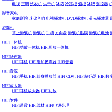
电视
空调
洗衣机
烘干机
冰箱
冷冻柜
酒柜
冰吧
遥控器
影音家电
家庭影院
迷你音响
电视播放机
DVD播放机
蓝光播放器
游戏机
掌上游戏机
游戏机
手柄
方向盘
游戏机贴膜
游戏机电池
HIFI一体机
HIFI功放一体机
HIFI耳放一体机
HIFI扬声器
HIFI耳机
HIFI附加扬声器
HIFI音箱
HIFI音源
HIFI手机
HIFI随身播放器
HIFI CD机
HIFI解码器
HIFI
HIFI放大器
HIFI耳机放大器
HIFI功放
HIFI附件
HIFI避震
HIFI线材
HIFI电源处理