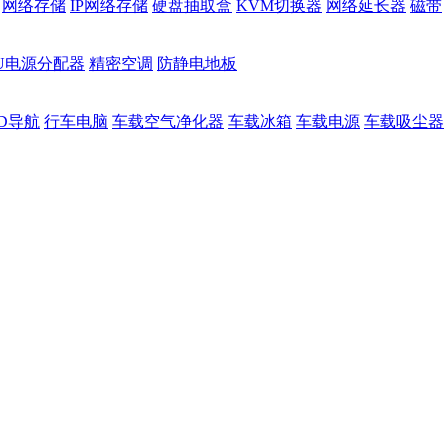
网络存储
IP网络存储
硬盘抽取盒
KVM切换器
网络延长器
磁带
DU电源分配器
精密空调
防静电地板
D导航
行车电脑
车载空气净化器
车载冰箱
车载电源
车载吸尘器