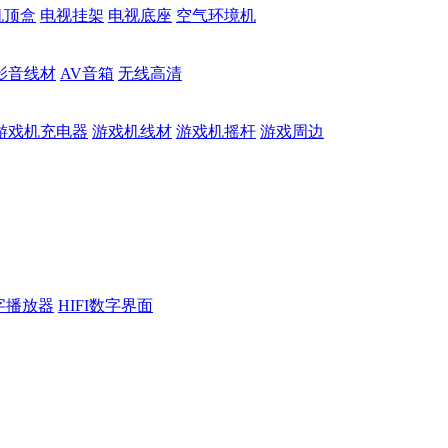
机顶盒
电视挂架
电视底座
空气环境机
影音线材
AV音箱
无线高清
游戏机充电器
游戏机线材
游戏机摇杆
游戏周边
数字播放器
HIFI数字界面