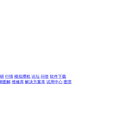
研
行情
模拟攒机
论坛
问答
软件下载
测图解
维修库
解决方案库
试用中心
图赏