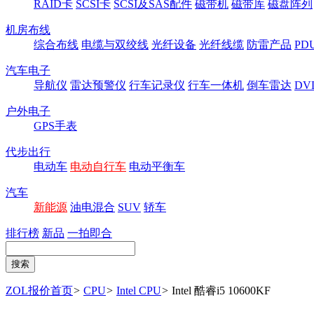
RAID卡
SCSI卡
SCSI及SAS配件
磁带机
磁带库
磁盘阵列
机房布线
综合布线
电缆与双绞线
光纤设备
光纤线缆
防雷产品
P
汽车电子
导航仪
雷达预警仪
行车记录仪
行车一体机
倒车雷达
DV
户外电子
GPS手表
代步出行
电动车
电动自行车
电动平衡车
汽车
新能源
油电混合
SUV
轿车
排行榜
新品
一拍即合
ZOL报价首页
>
CPU
>
Intel CPU
>
Intel 酷睿i5 10600KF