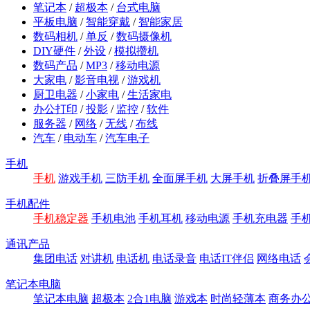
笔记本
/
超极本
/
台式电脑
平板电脑
/
智能穿戴
/
智能家居
数码相机
/
单反
/
数码摄像机
DIY硬件
/
外设
/
模拟攒机
数码产品
/
MP3
/
移动电源
大家电
/
影音电视
/
游戏机
厨卫电器
/
小家电
/
生活家电
办公打印
/
投影
/
监控
/
软件
服务器
/
网络
/
无线
/
布线
汽车
/
电动车
/
汽车电子
手机
手机
游戏手机
三防手机
全面屏手机
大屏手机
折叠屏手
手机配件
手机稳定器
手机电池
手机耳机
移动电源
手机充电器
手
通讯产品
集团电话
对讲机
电话机
电话录音
电话IT伴侣
网络电话
笔记本电脑
笔记本电脑
超极本
2合1电脑
游戏本
时尚轻薄本
商务办