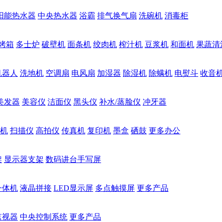
阳能热水器
中央热水器
浴霸
排气换气扇
洗碗机
消毒柜
烤箱
多士炉
破壁机
面条机
绞肉机
榨汁机
豆浆机
和面机
果蔬清
机器人
洗地机
空调扇
电风扇
加湿器
除湿机
除螨机
电熨斗
收音
美发器
美容仪
洁面仪
黑头仪
补水/蒸脸仪
冲牙器
机
扫描仪
高拍仪
传真机
复印机
墨盒
硒鼓
更多办公
架
显示器支架
数码讲台手写屏
一体机
液晶拼接
LED显示屏
多点触摸屏
更多产品
监视器
中央控制系统
更多产品