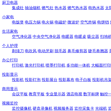
厨卫电器
集成灶
抽油烟机
燃气灶
热水器
燃气热水器
电热水器
太
小家电
电饭煲
电压力锅
电火锅
电磁炉
微波炉
空气炸锅
电饼铛
生活家电
空气净化器
中央空气净化器
电暖器
电暖桌
吸尘器
扫地
个人护理
剃须刀
电吹风
电动牙刷
脱毛器
鼻毛修剪器
睫毛卷翘器
办公打印
打印机
激光打印机
喷墨打印机
多功能一体机
大幅面打印
投影显示
投影机
投影灯泡
投影展台
投影幕布
电子白板
投影机吊
商用显示
会议平板
教育平板
专业显示器
酒店电视
数字标牌
触控
视频监控
监控摄像机
硬盘录像机
视频服务器
监控采集卡
光端机