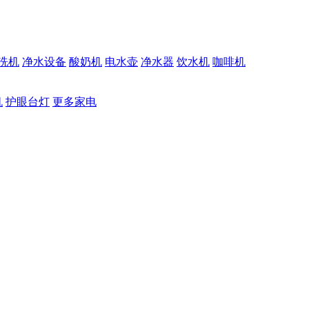
洗机
净水设备
酸奶机
电水壶
净水器
饮水机
咖啡机
机
护眼台灯
更多家电