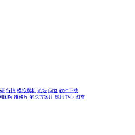
研
行情
模拟攒机
论坛
问答
软件下载
测图解
维修库
解决方案库
试用中心
图赏