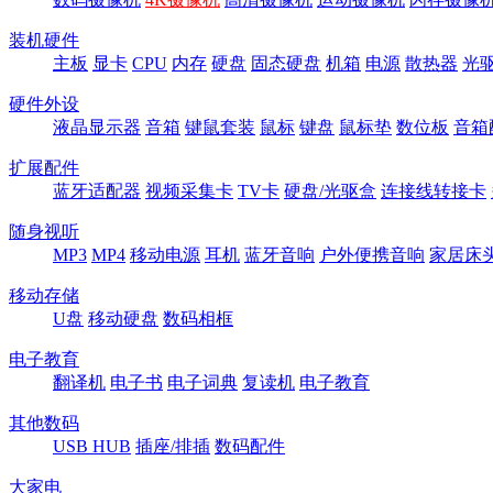
装机硬件
主板
显卡
CPU
内存
硬盘
固态硬盘
机箱
电源
散热器
光
硬件外设
液晶显示器
音箱
键鼠套装
鼠标
键盘
鼠标垫
数位板
音箱
扩展配件
蓝牙适配器
视频采集卡
TV卡
硬盘/光驱盒
连接线转接卡
随身视听
MP3
MP4
移动电源
耳机
蓝牙音响
户外便携音响
家居床
移动存储
U盘
移动硬盘
数码相框
电子教育
翻译机
电子书
电子词典
复读机
电子教育
其他数码
USB HUB
插座/排插
数码配件
大家电