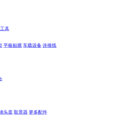
工具
架
平板贴膜
车载设备
连接线
合
镜头盖
取景器
更多配件