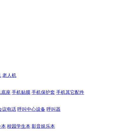
机
老人机
机底座
手机贴膜
手机保护套
手机其它配件
会议电话
呼叫中心设备
呼叫器
公本
校园学生本
影音娱乐本