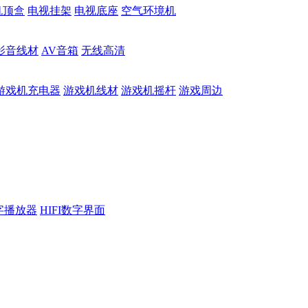
机顶盒
电视挂架
电视底座
空气环境机
影音线材
AV音箱
无线高清
游戏机充电器
游戏机线材
游戏机摇杆
游戏周边
数字播放器
HIFI数字界面