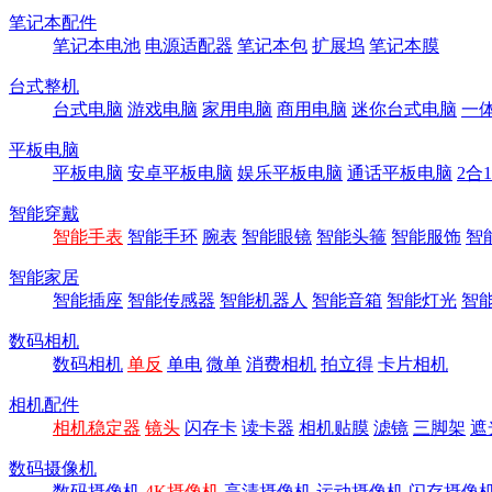
笔记本配件
笔记本电池
电源适配器
笔记本包
扩展坞
笔记本膜
台式整机
台式电脑
游戏电脑
家用电脑
商用电脑
迷你台式电脑
一
平板电脑
平板电脑
安卓平板电脑
娱乐平板电脑
通话平板电脑
2合
智能穿戴
智能手表
智能手环
腕表
智能眼镜
智能头箍
智能服饰
智
智能家居
智能插座
智能传感器
智能机器人
智能音箱
智能灯光
智
数码相机
数码相机
单反
单电
微单
消费相机
拍立得
卡片相机
相机配件
相机稳定器
镜头
闪存卡
读卡器
相机贴膜
滤镜
三脚架
遮
数码摄像机
数码摄像机
4K摄像机
高清摄像机
运动摄像机
闪存摄像