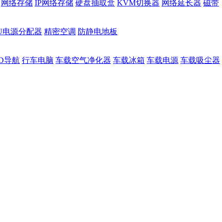
网络存储
IP网络存储
硬盘抽取盒
KVM切换器
网络延长器
磁带
DU电源分配器
精密空调
防静电地板
D导航
行车电脑
车载空气净化器
车载冰箱
车载电源
车载吸尘器