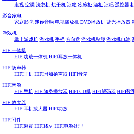
电视
空调
洗衣机
烘干机
冰箱
冷冻柜
酒柜
冰吧
遥控器
影音家电
家庭影院
迷你音响
电视播放机
DVD播放机
蓝光播放器
游戏机
掌上游戏机
游戏机
手柄
方向盘
游戏机贴膜
游戏机电池
HIFI一体机
HIFI功放一体机
HIFI耳放一体机
HIFI扬声器
HIFI耳机
HIFI附加扬声器
HIFI音箱
HIFI音源
HIFI手机
HIFI随身播放器
HIFI CD机
HIFI解码器
HIFI
HIFI放大器
HIFI耳机放大器
HIFI功放
HIFI附件
HIFI避震
HIFI线材
HIFI电源处理