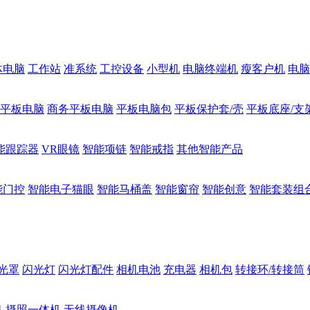
体电脑
工作站
准系统
工控设备
小型机
电脑终端机
瘦客户机
电脑
1平板电脑
商务平板电脑
平板电脑包
平板保护套/壳
平板底座/支
能跟踪器
VR眼镜
智能项链
智能戒指
其他智能产品
能门控
智能电子猫眼
智能马桶盖
智能窗帘
智能创意
智能套装组
光罩
闪光灯
闪光灯配件
相机电池
充电器
相机包
转接环/转接筒
机
摄照一体机
无线摄像机