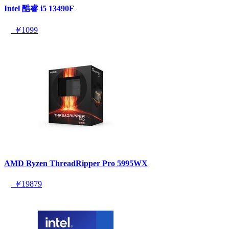
Intel 酷睿 i5 13490F
￥
1099
AMD Ryzen ThreadRipper Pro 5995WX
￥
19879