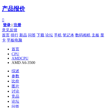
产品报价

登录
|
注册
意见反馈
首页
排行
新品
问答
下载
论坛
手机
笔记本
数码相机
主板
显
卡
平板电脑
首页
CPU
AMDCPU
AMD A6-3500
综述
参数
比价
图片
讨论
竞品
论坛
问答