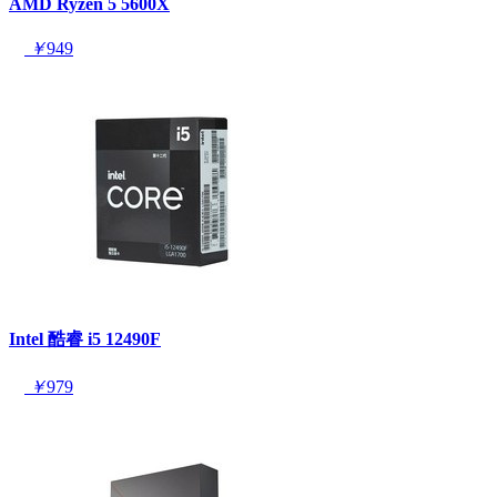
AMD Ryzen 5 5600X
￥
949
Intel 酷睿 i5 12490F
￥
979