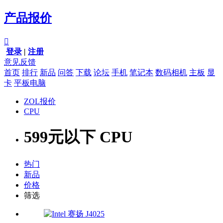
产品报价

登录
|
注册
意见反馈
首页
排行
新品
问答
下载
论坛
手机
笔记本
数码相机
主板
显
卡
平板电脑
ZOL报价
CPU
599元以下 CPU
热门
新品
价格
筛选