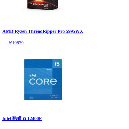
AMD Ryzen ThreadRipper Pro 5995WX
￥
19879
Intel 酷睿 i5 12400F