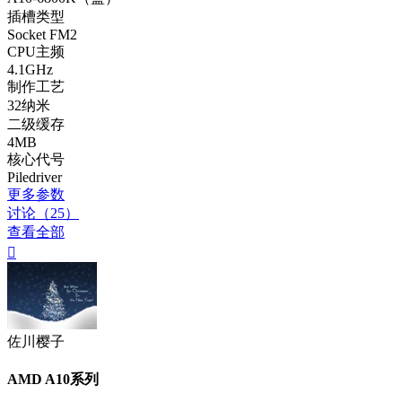
插槽类型
Socket FM2
CPU主频
4.1GHz
制作工艺
32纳米
二级缓存
4MB
核心代号
Piledriver
更多参数
讨论（25）
查看全部

佐川樱子
AMD A10系列