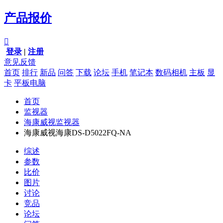
产品报价

登录
|
注册
意见反馈
首页
排行
新品
问答
下载
论坛
手机
笔记本
数码相机
主板
显
卡
平板电脑
首页
监视器
海康威视监视器
海康威视海康DS-D5022FQ-NA
综述
参数
比价
图片
讨论
竞品
论坛