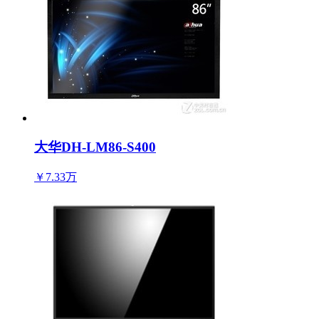
大华DH-LM86-S400
￥7.33万