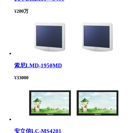
¥
200万
索尼LMD-1950MD
¥
33000
安立信LC-MS4201