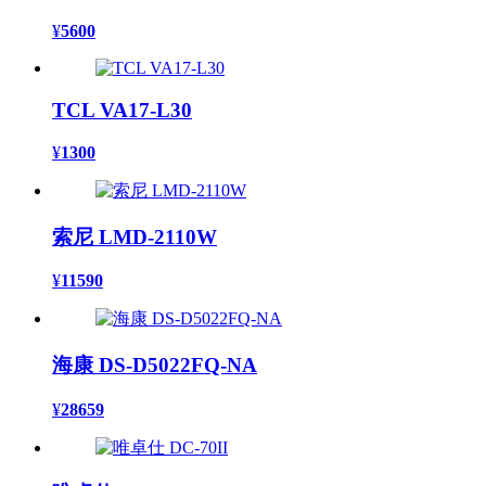
¥
5600
TCL VA17-L30
¥
1300
索尼 LMD-2110W
¥
11590
海康 DS-D5022FQ-NA
¥
28659