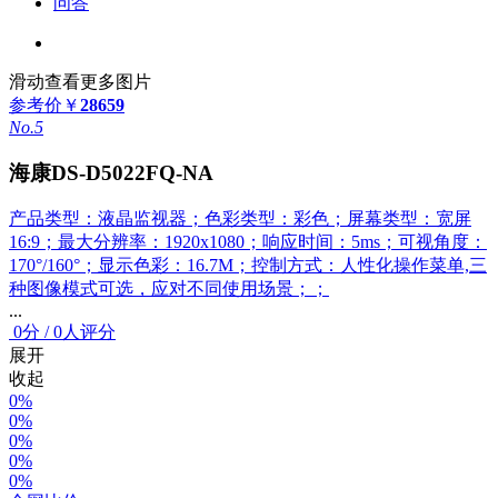
问答
滑动查看更多图片
参考价
￥
28659
No.5
海康DS-D5022FQ-NA
产品类型：液晶监视器；色彩类型：彩色；屏幕类型：宽屏
16:9；最大分辨率：1920x1080；响应时间：5ms；可视角度：
170°/160°；显示色彩：16.7M；控制方式：人性化操作菜单,三
种图像模式可选，应对不同使用场景；；
...
0
分
/
0人评分
展开
收起
0%
0%
0%
0%
0%