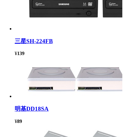
三星SH-224FB
¥
139
明基DD18SA
¥
89