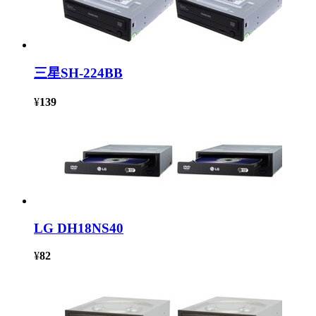
三星SH-224BB
¥
139
LG DH18NS40
¥
82