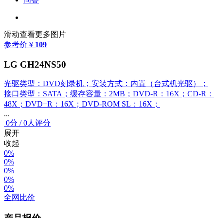
滑动查看更多图片
参考价
￥
109
LG GH24NS50
光驱类型：DVD刻录机；安装方式：内置（台式机光驱）；
接口类型：SATA；缓存容量：2MB；DVD-R：16X；CD-R：
48X；DVD+R：16X；DVD-ROM SL：16X；
...
0
分
/
0人评分
展开
收起
0%
0%
0%
0%
0%
全网比价