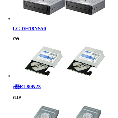
LG DH18NS50
¥
99
e磊EL80N23
¥
119