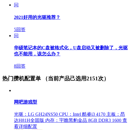
问
2021好用的光驱推荐？
5回答
问
华硕笔记本的C盘被格式化，U盘启动又被删除了，光驱
也不能用，该怎么办？
8回答
热门攒机配置单
（当前产品己选用2151次）
网吧游戏型
光驱：LG GH24NS50
CPU：Intel 酷睿i3 4170
主板：昂
达H81H全固版
内存：宇瞻黑豹金品 8GB DDR3 1600
查
看详细配置