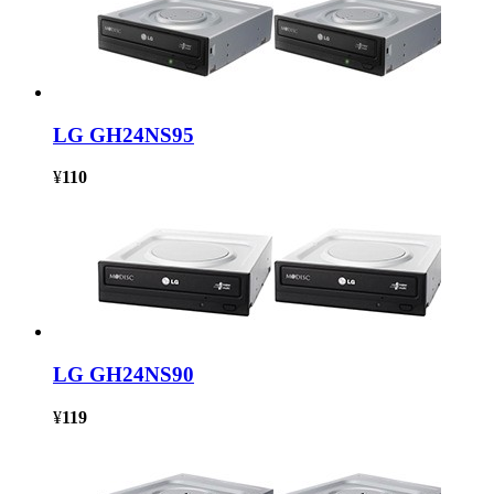
LG GH24NS95
¥
110
LG GH24NS90
¥
119