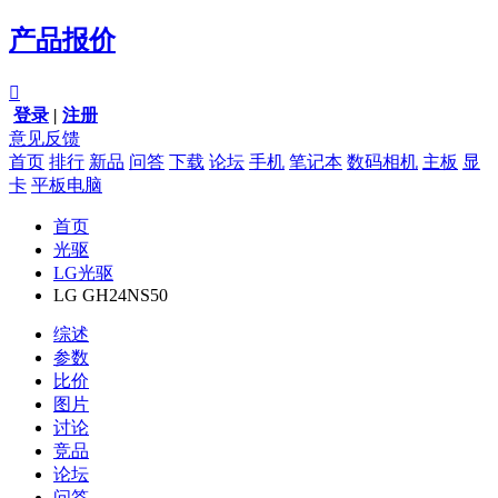
产品报价

登录
|
注册
意见反馈
首页
排行
新品
问答
下载
论坛
手机
笔记本
数码相机
主板
显
卡
平板电脑
首页
光驱
LG光驱
LG GH24NS50
综述
参数
比价
图片
讨论
竞品
论坛
问答