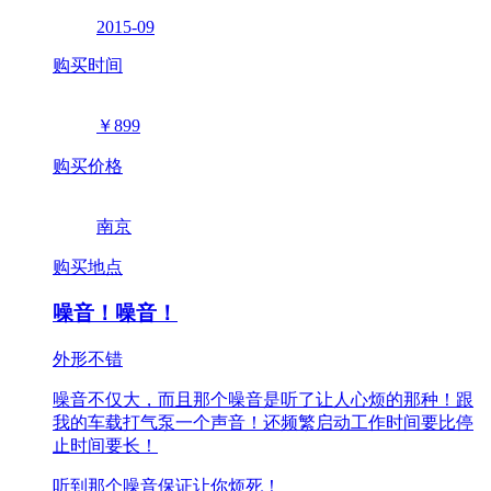
2015-09
购买时间
￥899
购买价格
南京
购买地点
噪音！噪音！
外形不错
噪音不仅大，而且那个噪音是听了让人心烦的那种！跟
我的车载打气泵一个声音！还频繁启动工作时间要比停
止时间要长！
听到那个噪音保证让你烦死！