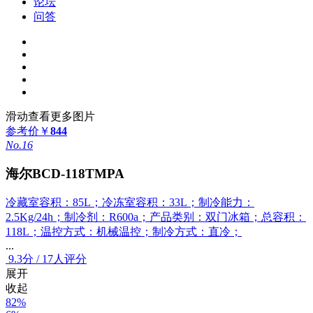
论坛
问答
滑动查看更多图片
参考价
￥
844
No.16
海尔BCD-118TMPA
冷藏室容积：85L；冷冻室容积：33L；制冷能力：
2.5Kg/24h；制冷剂：R600a；产品类别：双门冰箱；总容积：
118L；温控方式：机械温控；制冷方式：直冷；
...
9.3
分
/
17人评分
展开
收起
82%