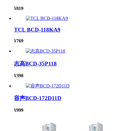
¥
819
TCL BCD-118KA9
¥
769
志高BCD-35P118
¥
398
容声BCD-172D11D
¥
999