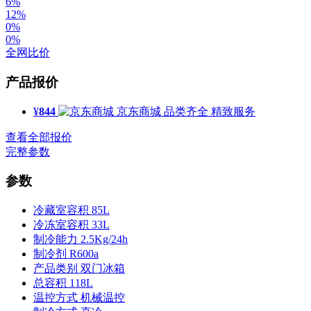
6%
12%
0%
0%
全网比价
产品报价
¥
844
京东商城
品类齐全 精致服务
查看全部报价
完整参数
参数
冷藏室容积
85L
冷冻室容积
33L
制冷能力
2.5Kg/24h
制冷剂
R600a
产品类别
双门冰箱
总容积
118L
温控方式
机械温控