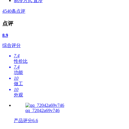
制冷方式
直冷
4540
条点评
点评
8.9
综合评分
7.4
性价比
7.4
功能
10
做工
10
外观
qq_72042a69v746
产品评分
6.6