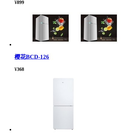
¥
899
樱花BCD-126
¥
368