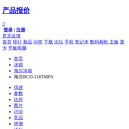
产品报价

登录
|
注册
意见反馈
首页
排行
新品
问答
下载
论坛
手机
笔记本
数码相机
主板
显
卡
平板电脑
首页
冰箱
海尔冰箱
海尔BCD-118TMPA
综述
参数
比价
图片
讨论
竞品
评测