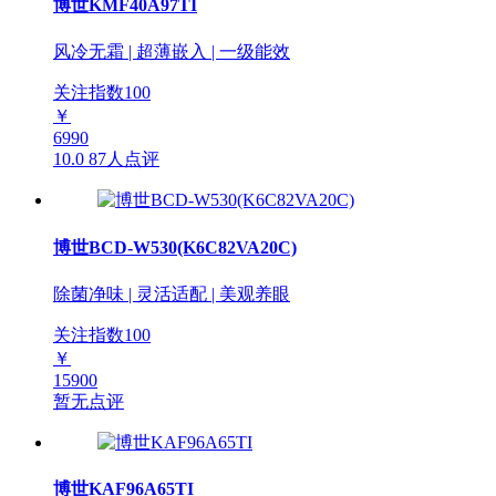
博世KMF40A97TI
风冷无霜 | 超薄嵌入 | 一级能效
关注指数
100
￥
6990
10.0
87人点评
博世BCD-W530(K6C82VA20C)
除菌净味 | 灵活适配 | 美观养眼
关注指数
100
￥
15900
暂无点评
博世KAF96A65TI