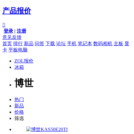
产品报价

登录
|
注册
意见反馈
首页
排行
新品
问答
下载
论坛
手机
笔记本
数码相机
主板
显
卡
平板电脑
ZOL报价
冰箱
博世
热门
新品
价格
筛选