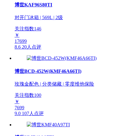
博世KAF96S80TI
对开门冰箱 | 569L | 2级
关注指数
146
￥
17699
8.6
20人点评
博世BCD-452W(KMF46A66TI)
玫瑰金配色 | 分类储藏 | 零度维他保险
关注指数
100
￥
7699
9.0
107人点评