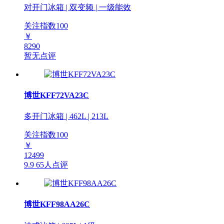
对开门冰箱 | 双变频 | 一级能效
关注指数
100
￥
8290
暂无点评
博世KFF72VA23C
多开门冰箱 | 462L | 213L
关注指数
100
￥
12499
9.9
65人点评
博世KFF98AA26C