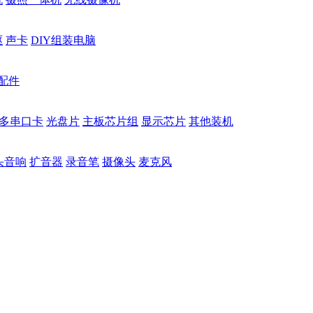
驱
声卡
DIY组装电脑
配件
多串口卡
光盘片
主板芯片组
显示芯片
其他装机
头音响
扩音器
录音笔
摄像头
麦克风