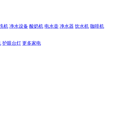
洗机
净水设备
酸奶机
电水壶
净水器
饮水机
咖啡机
机
护眼台灯
更多家电