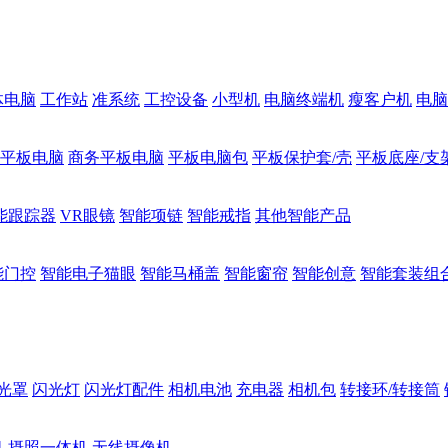
体电脑
工作站
准系统
工控设备
小型机
电脑终端机
瘦客户机
电脑
1平板电脑
商务平板电脑
平板电脑包
平板保护套/壳
平板底座/支
能跟踪器
VR眼镜
智能项链
智能戒指
其他智能产品
能门控
智能电子猫眼
智能马桶盖
智能窗帘
智能创意
智能套装组
光罩
闪光灯
闪光灯配件
相机电池
充电器
相机包
转接环/转接筒
机
摄照一体机
无线摄像机