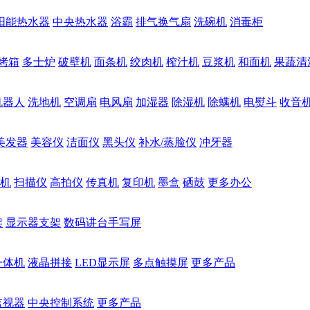
阳能热水器
中央热水器
浴霸
排气换气扇
洗碗机
消毒柜
烤箱
多士炉
破壁机
面条机
绞肉机
榨汁机
豆浆机
和面机
果蔬清
机器人
洗地机
空调扇
电风扇
加湿器
除湿机
除螨机
电熨斗
收音
美发器
美容仪
洁面仪
黑头仪
补水/蒸脸仪
冲牙器
机
扫描仪
高拍仪
传真机
复印机
墨盒
硒鼓
更多办公
架
显示器支架
数码讲台手写屏
一体机
液晶拼接
LED显示屏
多点触摸屏
更多产品
监视器
中央控制系统
更多产品