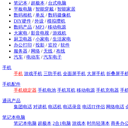
笔记本
/
超极本
/
台式电脑
平板电脑
/
智能穿戴
/
智能家居
数码相机
/
单反
/
数码摄像机
DIY硬件
/
外设
/
模拟攒机
数码产品
/
MP3
/
移动电源
大家电
/
影音电视
/
游戏机
厨卫电器
/
小家电
/
生活家电
办公打印
/
投影
/
监控
/
软件
服务器
/
网络
/
无线
/
布线
汽车
/
电动车
/
汽车电子
手机
手机
游戏手机
三防手机
全面屏手机
大屏手机
折叠屏手
手机配件
手机稳定器
手机电池
手机耳机
移动电源
手机充电器
手
通讯产品
集团电话
对讲机
电话机
电话录音
电话IT伴侣
网络电话
笔记本电脑
笔记本电脑
超极本
2合1电脑
游戏本
时尚轻薄本
商务办