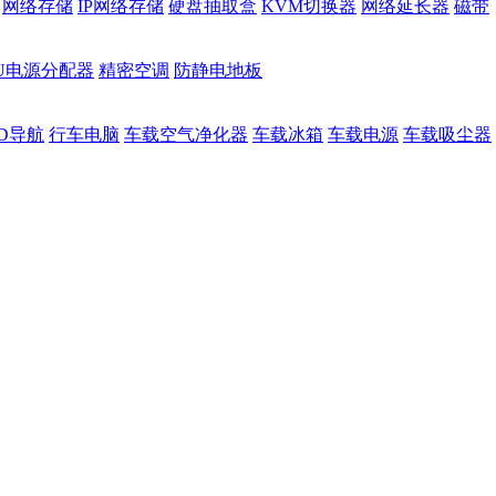
网络存储
IP网络存储
硬盘抽取盒
KVM切换器
网络延长器
磁带
DU电源分配器
精密空调
防静电地板
D导航
行车电脑
车载空气净化器
车载冰箱
车载电源
车载吸尘器