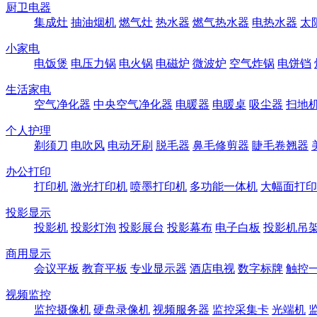
厨卫电器
集成灶
抽油烟机
燃气灶
热水器
燃气热水器
电热水器
太
小家电
电饭煲
电压力锅
电火锅
电磁炉
微波炉
空气炸锅
电饼铛
生活家电
空气净化器
中央空气净化器
电暖器
电暖桌
吸尘器
扫地
个人护理
剃须刀
电吹风
电动牙刷
脱毛器
鼻毛修剪器
睫毛卷翘器
办公打印
打印机
激光打印机
喷墨打印机
多功能一体机
大幅面打印
投影显示
投影机
投影灯泡
投影展台
投影幕布
电子白板
投影机吊
商用显示
会议平板
教育平板
专业显示器
酒店电视
数字标牌
触控
视频监控
监控摄像机
硬盘录像机
视频服务器
监控采集卡
光端机