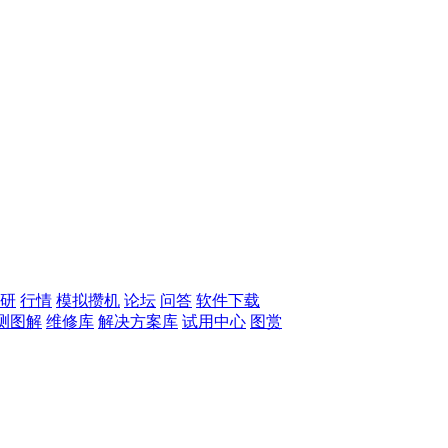
研
行情
模拟攒机
论坛
问答
软件下载
测图解
维修库
解决方案库
试用中心
图赏