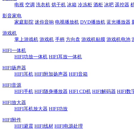
电视
空调
洗衣机
烘干机
冰箱
冷冻柜
酒柜
冰吧
遥控器
影音家电
家庭影院
迷你音响
电视播放机
DVD播放机
蓝光播放器
游戏机
掌上游戏机
游戏机
手柄
方向盘
游戏机贴膜
游戏机电池
HIFI一体机
HIFI功放一体机
HIFI耳放一体机
HIFI扬声器
HIFI耳机
HIFI附加扬声器
HIFI音箱
HIFI音源
HIFI手机
HIFI随身播放器
HIFI CD机
HIFI解码器
HIFI
HIFI放大器
HIFI耳机放大器
HIFI功放
HIFI附件
HIFI避震
HIFI线材
HIFI电源处理