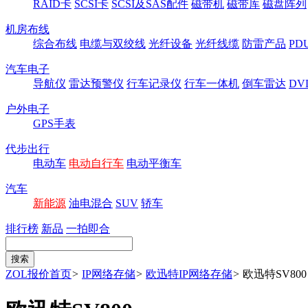
RAID卡
SCSI卡
SCSI及SAS配件
磁带机
磁带库
磁盘阵列
机房布线
综合布线
电缆与双绞线
光纤设备
光纤线缆
防雷产品
P
汽车电子
导航仪
雷达预警仪
行车记录仪
行车一体机
倒车雷达
DV
户外电子
GPS手表
代步出行
电动车
电动自行车
电动平衡车
汽车
新能源
油电混合
SUV
轿车
排行榜
新品
一拍即合
ZOL报价首页
>
IP网络存储
>
欧迅特IP网络存储
>
欧迅特SV800