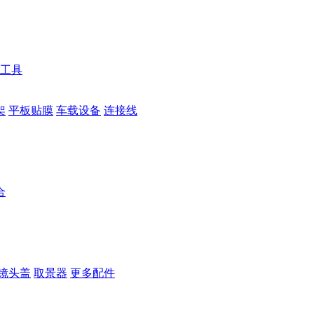
工具
架
平板贴膜
车载设备
连接线
合
镜头盖
取景器
更多配件