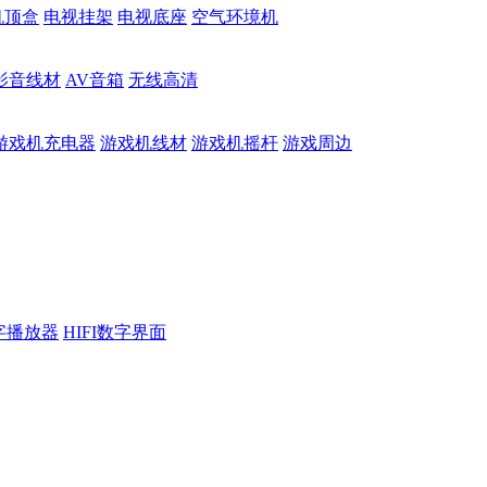
机顶盒
电视挂架
电视底座
空气环境机
影音线材
AV音箱
无线高清
游戏机充电器
游戏机线材
游戏机摇杆
游戏周边
数字播放器
HIFI数字界面