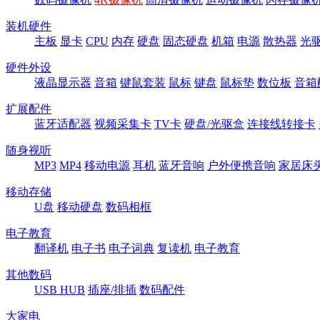
装机硬件
主板
显卡
CPU
内存
硬盘
固态硬盘
机箱
电源
散热器
光
硬件外设
液晶显示器
音箱
键鼠套装
鼠标
键盘
鼠标垫
数位板
音箱
扩展配件
蓝牙适配器
视频采集卡
TV卡
硬盘/光驱盒
连接线转接卡
随身视听
MP3
MP4
移动电源
耳机
蓝牙音响
户外便携音响
家居床
移动存储
U盘
移动硬盘
数码相框
电子教育
翻译机
电子书
电子词典
复读机
电子教育
其他数码
USB HUB
插座/排插
数码配件
大家电