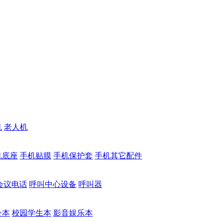
机
老人机
机底座
手机贴膜
手机保护套
手机其它配件
会议电话
呼叫中心设备
呼叫器
公本
校园学生本
影音娱乐本