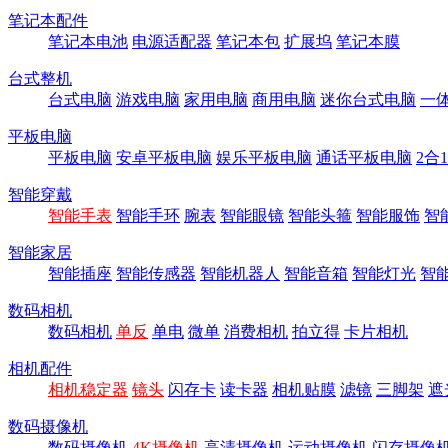
笔记本配件
笔记本电池
电源适配器
笔记本包
扩展坞
笔记本膜
台式整机
台式电脑
游戏电脑
家用电脑
商用电脑
迷你台式电脑
一
平板电脑
平板电脑
安卓平板电脑
娱乐平板电脑
通话平板电脑
2合
智能穿戴
智能手表
智能手环
腕表
智能眼镜
智能头箍
智能服饰
智
智能家居
智能插座
智能传感器
智能机器人
智能音箱
智能灯光
智
数码相机
数码相机
单反
单电
微单
消费相机
拍立得
卡片相机
相机配件
相机稳定器
镜头
闪存卡
读卡器
相机贴膜
滤镜
三脚架
遮
数码摄像机
数码摄像机
4K摄像机
高清摄像机
运动摄像机
闪存摄像