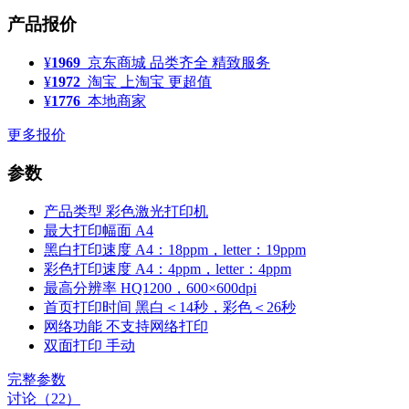
产品报价
¥
1969
京东商城
品类齐全 精致服务
¥
1972
淘宝
上淘宝 更超值
¥
1776
本地商家
更多报价
参数
产品类型
彩色激光打印机
最大打印幅面
A4
黑白打印速度
A4：18ppm，letter：19ppm
彩色打印速度
A4：4ppm，letter：4ppm
最高分辨率
HQ1200，600×600dpi
首页打印时间
黑白＜14秒，彩色＜26秒
网络功能
不支持网络打印
双面打印
手动
完整参数
讨论（22）