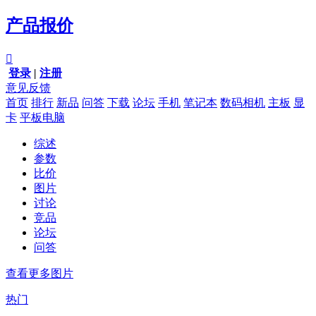
产品报价

登录
|
注册
意见反馈
首页
排行
新品
问答
下载
论坛
手机
笔记本
数码相机
主板
显
卡
平板电脑
综述
参数
比价
图片
讨论
竞品
论坛
问答
查看更多图片
热门