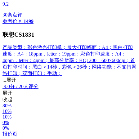
9.2
30条点评
参考价
￥
1499
联想CS1831
产品类型：彩色激光打印机；最大打印幅面：A4；黑白打印
速度：A4：18ppm，letter：19ppm；彩色打印速度：A4：
4ppm，letter：4ppm；最高分辨率：HQ1200，600×600dpi；首
页打印时间：黑白＜14秒，彩色＜26秒；网络功能：不支持网
络打印；双面打印：手动；
...展开
9.0
分
/
20人评分
展开
收起
80%
10%
10%
0%
0%
报价页