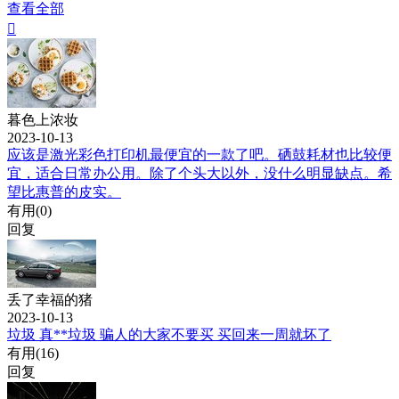
查看全部

暮色上浓妆
2023-10-13
应该是激光彩色打印机最便宜的一款了吧。硒鼓耗材也比较便
宜，适合日常办公用。除了个头大以外，没什么明显缺点。希
望比惠普的皮实。
有用(
0
)
回复
丢了幸福的猪
2023-10-13
垃圾 真**垃圾 骗人的大家不要买 买回来一周就坏了
有用(
16
)
回复