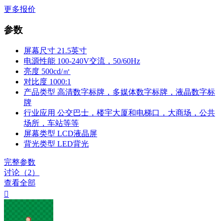
更多报价
参数
屏幕尺寸
21.5英寸
电源性能
100-240V交流，50/60Hz
亮度
500cd/㎡
对比度
1000:1
产品类型
高清数字标牌，多媒体数字标牌，液晶数字标
牌
行业应用
公交巴士，楼宇大厦和电梯口，大商场，公共
场所，车站等等
屏幕类型
LCD液晶屏
背光类型
LED背光
完整参数
讨论（2）
查看全部
