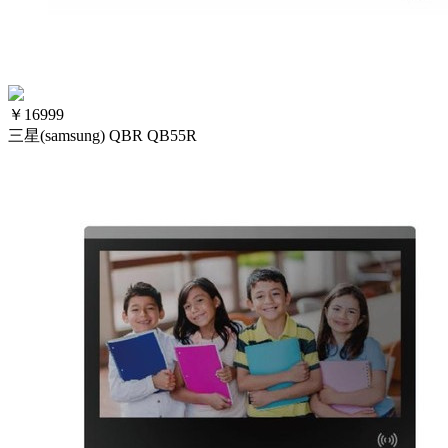
￥
16999
三星(samsung) QBR QB55R