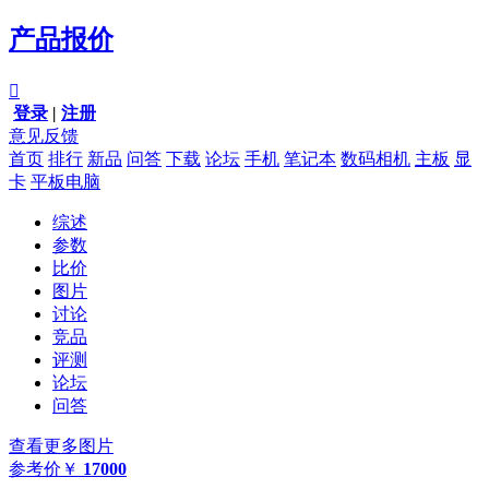
产品报价

登录
|
注册
意见反馈
首页
排行
新品
问答
下载
论坛
手机
笔记本
数码相机
主板
显
卡
平板电脑
综述
参数
比价
图片
讨论
竞品
评测
论坛
问答
查看更多图片
参考价
￥
17000