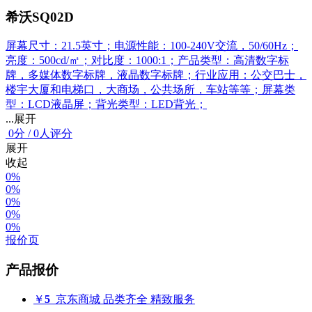
希沃SQ02D
屏幕尺寸：21.5英寸；电源性能：100-240V交流，50/60Hz；
亮度：500cd/㎡；对比度：1000:1；产品类型：高清数字标
牌，多媒体数字标牌，液晶数字标牌；行业应用：公交巴士，
楼宇大厦和电梯口，大商场，公共场所，车站等等；屏幕类
型：LCD液晶屏；背光类型：LED背光；
...展开
0
分
/
0人评分
展开
收起
0%
0%
0%
0%
0%
报价页
产品报价
￥
5
京东商城
品类齐全 精致服务