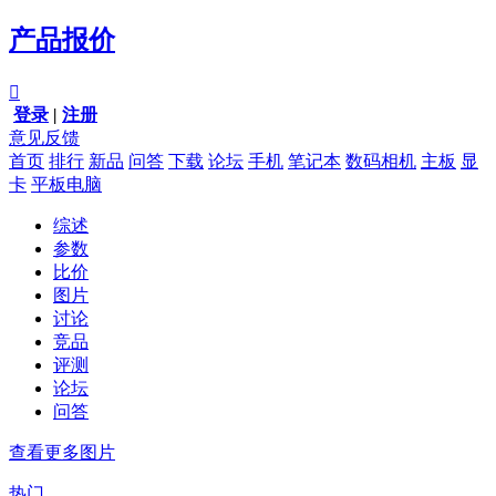
产品报价

登录
|
注册
意见反馈
首页
排行
新品
问答
下载
论坛
手机
笔记本
数码相机
主板
显
卡
平板电脑
综述
参数
比价
图片
讨论
竞品
评测
论坛
问答
查看更多图片
热门