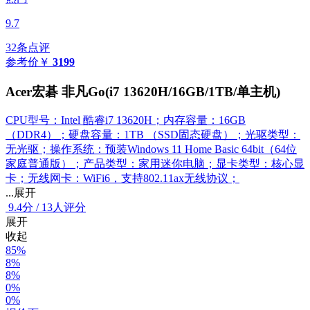
9.7
32条点评
参考价
￥
3199
Acer宏碁 非凡Go(i7 13620H/16GB/1TB/单主机)
CPU型号：Intel 酷睿i7 13620H；内存容量：16GB
（DDR4）；硬盘容量：1TB （SSD固态硬盘）；光驱类型：
无光驱；操作系统：预装Windows 11 Home Basic 64bit（64位
家庭普通版）；产品类型：家用迷你电脑；显卡类型：核心显
卡；无线网卡：WiFi6，支持802.11ax无线协议；
...展开
9.4
分
/
13人评分
展开
收起
85%
8%
8%
0%
0%