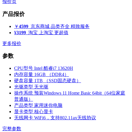
报价页
产品报价
￥
4599
京东商城
品类齐全 精致服务
¥
3199
淘宝
上淘宝 更超值
更多报价
参数
CPU型号
Intel 酷睿i7 13620H
内存容量
16GB （DDR4）
硬盘容量
1TB （SSD固态硬盘）
光驱类型
无光驱
操作系统
预装Windows 11 Home Basic 64bit（64位家庭
普通版）
产品类型
家用迷你电脑
显卡类型
核心显卡
无线网卡
WiFi6，支持802.11ax无线协议
完整参数