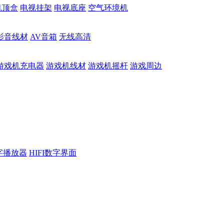
机顶盒
电视挂架
电视底座
空气环境机
影音线材
AV音箱
无线高清
游戏机充电器
游戏机线材
游戏机摇杆
游戏周边
数字播放器
HIFI数字界面