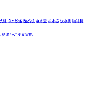
洗机
净水设备
酸奶机
电水壶
净水器
饮水机
咖啡机
机
护眼台灯
更多家电