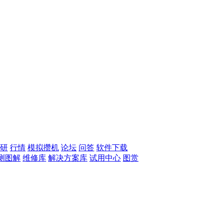
研
行情
模拟攒机
论坛
问答
软件下载
测图解
维修库
解决方案库
试用中心
图赏