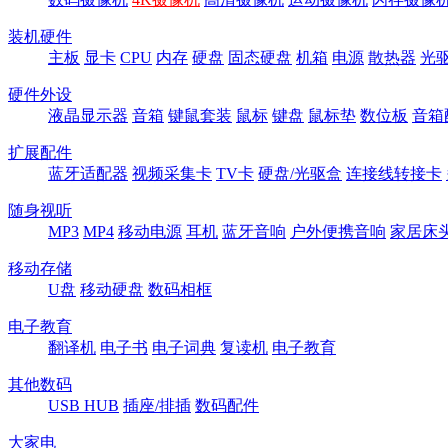
装机硬件
主板
显卡
CPU
内存
硬盘
固态硬盘
机箱
电源
散热器
光
硬件外设
液晶显示器
音箱
键鼠套装
鼠标
键盘
鼠标垫
数位板
音箱
扩展配件
蓝牙适配器
视频采集卡
TV卡
硬盘/光驱盒
连接线转接卡
随身视听
MP3
MP4
移动电源
耳机
蓝牙音响
户外便携音响
家居床
移动存储
U盘
移动硬盘
数码相框
电子教育
翻译机
电子书
电子词典
复读机
电子教育
其他数码
USB HUB
插座/排插
数码配件
大家电