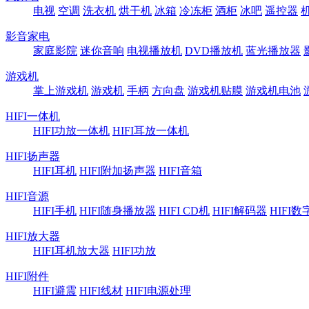
电视
空调
洗衣机
烘干机
冰箱
冷冻柜
酒柜
冰吧
遥控器
影音家电
家庭影院
迷你音响
电视播放机
DVD播放机
蓝光播放器
游戏机
掌上游戏机
游戏机
手柄
方向盘
游戏机贴膜
游戏机电池
HIFI一体机
HIFI功放一体机
HIFI耳放一体机
HIFI扬声器
HIFI耳机
HIFI附加扬声器
HIFI音箱
HIFI音源
HIFI手机
HIFI随身播放器
HIFI CD机
HIFI解码器
HIFI
HIFI放大器
HIFI耳机放大器
HIFI功放
HIFI附件
HIFI避震
HIFI线材
HIFI电源处理