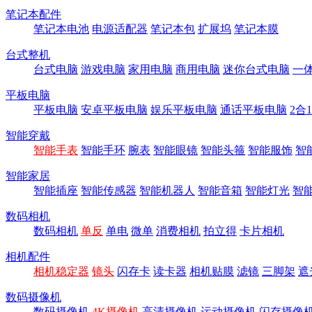
笔记本配件
笔记本电池
电源适配器
笔记本包
扩展坞
笔记本膜
台式整机
台式电脑
游戏电脑
家用电脑
商用电脑
迷你台式电脑
一
平板电脑
平板电脑
安卓平板电脑
娱乐平板电脑
通话平板电脑
2合
智能穿戴
智能手表
智能手环
腕表
智能眼镜
智能头箍
智能服饰
智
智能家居
智能插座
智能传感器
智能机器人
智能音箱
智能灯光
智
数码相机
数码相机
单反
单电
微单
消费相机
拍立得
卡片相机
相机配件
相机稳定器
镜头
闪存卡
读卡器
相机贴膜
滤镜
三脚架
遮
数码摄像机
数码摄像机
4K摄像机
高清摄像机
运动摄像机
闪存摄像