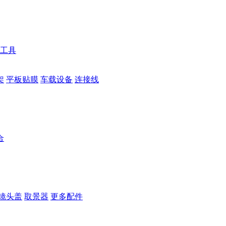
工具
架
平板贴膜
车载设备
连接线
合
镜头盖
取景器
更多配件