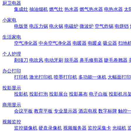
厨卫电器
集成灶
抽油烟机
燃气灶
热水器
燃气热水器
电热水器
太
小家电
电饭煲
电压力锅
电火锅
电磁炉
微波炉
空气炸锅
电饼铛
生活家电
空气净化器
中央空气净化器
电暖器
电暖桌
吸尘器
扫地
个人护理
剃须刀
电吹风
电动牙刷
脱毛器
鼻毛修剪器
睫毛卷翘器
办公打印
打印机
激光打印机
喷墨打印机
多功能一体机
大幅面打印
投影显示
投影机
投影灯泡
投影展台
投影幕布
电子白板
投影机吊
商用显示
会议平板
教育平板
专业显示器
酒店电视
数字标牌
触控
视频监控
监控摄像机
硬盘录像机
视频服务器
监控采集卡
光端机