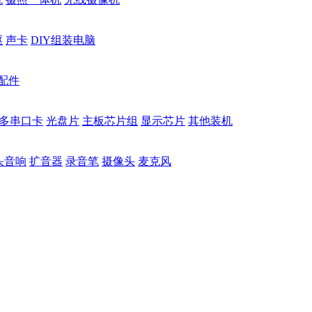
驱
声卡
DIY组装电脑
配件
多串口卡
光盘片
主板芯片组
显示芯片
其他装机
头音响
扩音器
录音笔
摄像头
麦克风