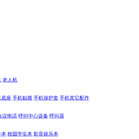
机
老人机
机底座
手机贴膜
手机保护套
手机其它配件
会议电话
呼叫中心设备
呼叫器
公本
校园学生本
影音娱乐本