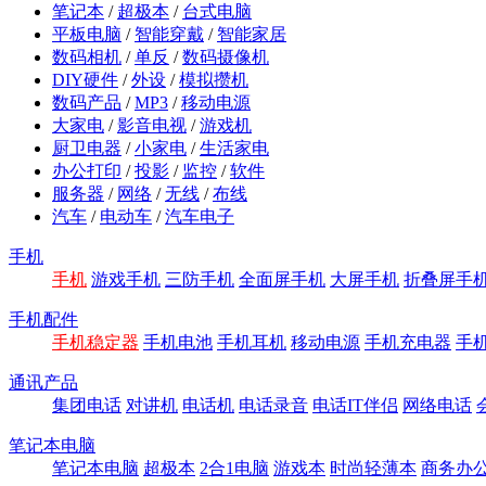
笔记本
/
超极本
/
台式电脑
平板电脑
/
智能穿戴
/
智能家居
数码相机
/
单反
/
数码摄像机
DIY硬件
/
外设
/
模拟攒机
数码产品
/
MP3
/
移动电源
大家电
/
影音电视
/
游戏机
厨卫电器
/
小家电
/
生活家电
办公打印
/
投影
/
监控
/
软件
服务器
/
网络
/
无线
/
布线
汽车
/
电动车
/
汽车电子
手机
手机
游戏手机
三防手机
全面屏手机
大屏手机
折叠屏手
手机配件
手机稳定器
手机电池
手机耳机
移动电源
手机充电器
手
通讯产品
集团电话
对讲机
电话机
电话录音
电话IT伴侣
网络电话
笔记本电脑
笔记本电脑
超极本
2合1电脑
游戏本
时尚轻薄本
商务办