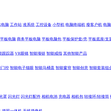
体电脑
工作站
准系统
工控设备
小型机
电脑终端机
瘦客户机
电脑
1平板电脑
商务平板电脑
平板电脑包
平板保护套/壳
平板底座/支
能跟踪器
VR眼镜
智能项链
智能戒指
其他智能产品
能门控
智能电子猫眼
智能马桶盖
智能窗帘
智能创意
智能套装组
光罩
闪光灯
闪光灯配件
相机电池
充电器
相机包
转接环/转接筒
机
摄照一体机
无线摄像机