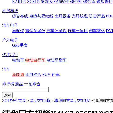
RAID卡
SCSI卡
SCSI及SAS配件
磁带机
磁带库
磁盘阵列
机房布线
综合布线
电缆与双绞线
光纤设备
光纤线缆
防雷产品
P
汽车电子
导航仪
雷达预警仪
行车记录仪
行车一体机
倒车雷达
DV
户外电子
GPS手表
代步出行
电动车
电动自行车
电动平衡车
汽车
新能源
油电混合
SUV
轿车
排行榜
新品
一拍即合
ZOL报价首页
>
笔记本电脑
>
清华同方笔记本电脑
>
清华同方超锐X