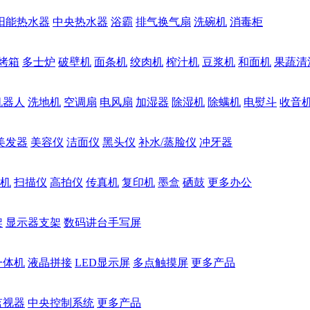
阳能热水器
中央热水器
浴霸
排气换气扇
洗碗机
消毒柜
烤箱
多士炉
破壁机
面条机
绞肉机
榨汁机
豆浆机
和面机
果蔬清
机器人
洗地机
空调扇
电风扇
加湿器
除湿机
除螨机
电熨斗
收音
美发器
美容仪
洁面仪
黑头仪
补水/蒸脸仪
冲牙器
机
扫描仪
高拍仪
传真机
复印机
墨盒
硒鼓
更多办公
架
显示器支架
数码讲台手写屏
一体机
液晶拼接
LED显示屏
多点触摸屏
更多产品
监视器
中央控制系统
更多产品