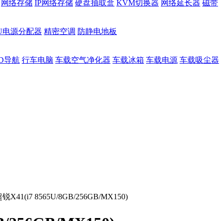
网络存储
IP网络存储
硬盘抽取盒
KVM切换器
网络延长器
磁带
DU电源分配器
精密空调
防静电地板
D导航
行车电脑
车载空气净化器
车载冰箱
车载电源
车载吸尘器
41(i7 8565U/8GB/256GB/MX150)