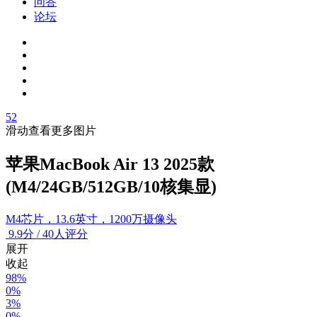
问答
论坛
52
滑动查看更多图片
苹果MacBook Air 13 2025款
(M4/24GB/512GB/10核集显)
M4芯片，13.6英寸，1200万摄像头
9.9
分
/
40人评分
展开
收起
98%
0%
3%
0%