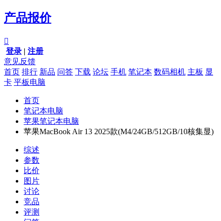
产品报价

登录
|
注册
意见反馈
首页
排行
新品
问答
下载
论坛
手机
笔记本
数码相机
主板
显
卡
平板电脑
首页
笔记本电脑
苹果笔记本电脑
苹果MacBook Air 13 2025款(M4/24GB/512GB/10核集显)
综述
参数
比价
图片
讨论
竞品
评测