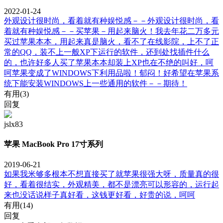
2022-01-24
外观设计很时尚，看着就有种娱悦感－－外观设计很时尚，看
着就有种娱悦感－－买苹果－用起来脑火！我去年花二万多元
买过苹果本本，用起来真是脑火，看不了在线影院，上不了正
常的QQ，装不上一般XP下运行的软件，还到处找插件什么
的，也许好多人买了苹果本本却装上XP也在不绝的叫好，呵
呵苹果变成了WINDOWS下利用品啦！郁闷！好希望在苹果系
统下能安装WINDOWS上一些通用的软件－－期待！
有用(
3
)
回复
jslx83
苹果 MacBook Pro 17寸系列
2019-06-21
如果我米够多根本不想直接买了就苹果很强大呀，质量真的很
好，看着很结实，外观精美，都不是漂亮可以形容的，运行起
来也没话说样子真好看，这钱更好看，好贵的说，呵呵
有用(
14
)
回复