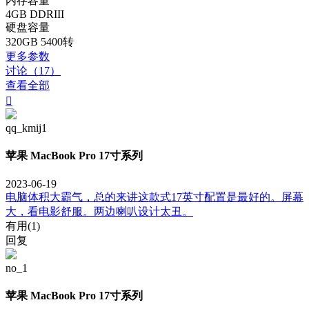
内存容量
4GB DDRIII
硬盘容量
320GB 5400转
更多参数
讨论（17）
查看全部

qq_kmij1
苹果 MacBook Pro 17寸系列
2023-06-19
电脑体积大霸气，总的来讲这款式17英寸配置是最好的。屏幕
大，看电影舒服。两边喇叭设计太丑。
有用(
1
)
回复
no_1
苹果 MacBook Pro 17寸系列