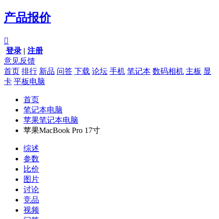
产品报价

登录
|
注册
意见反馈
首页
排行
新品
问答
下载
论坛
手机
笔记本
数码相机
主板
显
卡
平板电脑
首页
笔记本电脑
苹果笔记本电脑
苹果MacBook Pro 17寸
综述
参数
比价
图片
讨论
竞品
视频