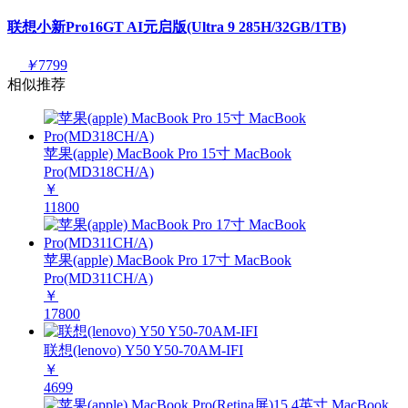
联想小新Pro16GT AI元启版(Ultra 9 285H/32GB/1TB)
￥
7799
相似推荐
苹果(apple) MacBook Pro 15寸 MacBook
Pro(MD318CH/A)
￥
11800
苹果(apple) MacBook Pro 17寸 MacBook
Pro(MD311CH/A)
￥
17800
联想(lenovo) Y50 Y50-70AM-IFI
￥
4699