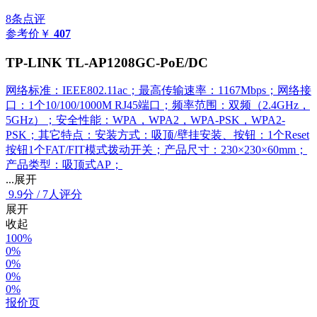
8条点评
参考价
￥
407
TP-LINK TL-AP1208GC-PoE/DC
网络标准：IEEE802.11ac；最高传输速率：1167Mbps；网络接
口：1个10/100/1000M RJ45端口；频率范围：双频（2.4GHz，
5GHz）；安全性能：WPA，WPA2，WPA-PSK，WPA2-
PSK；其它特点：安装方式：吸顶/壁挂安装、按钮：1个Reset
按钮1个FAT/FIT模式拨动开关；产品尺寸：230×230×60mm；
产品类型：吸顶式AP；
...展开
9.9
分
/
7人评分
展开
收起
100%
0%
0%
0%
0%
报价页