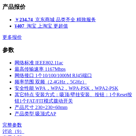
产品报价
￥
234.74
京东商城
品类齐全 精致服务
¥
407
淘宝
上淘宝 更超值
更多报价
参数
网络标准
IEEE802.11ac
最高传输速率
1167Mbps
网络接口
1个10/100/1000M RJ45端口
频率范围
双频（2.4GHz，5GHz）
安全性能
WPA，WPA2，WPA-PSK，WPA2-PSK
其它特点
安装方式：吸顶/壁挂安装、按钮：1个Reset按
钮1个FAT/FIT模式拨动开关
产品尺寸
230×230×60mm
产品类型
吸顶式AP
完整参数
讨论（9）