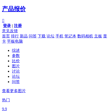
产品报价

登录
|
注册
意见反馈
首页
排行
新品
问答
下载
论坛
手机
笔记本
数码相机
主板
显
卡
平板电脑
综述
参数
比价
图片
讨论
论坛
问答
查看更多图片
热门
9.9