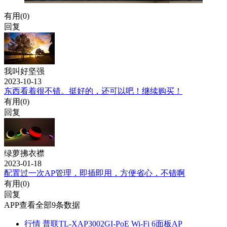
有用(
0
)
回复
我叫好坚强
2023-10-13
东西看着很不错。挺好的，还可以吧！继续购买！
有用(
0
)
回复
绿萝拂衣襟
2023-01-18
配置过一次AP管理，即插即用，方便省心，不错啊
有用(
0
)
回复
APP查看全部9条数据
行情
普联TL-XAP3002GI-PoE Wi-Fi 6面板AP