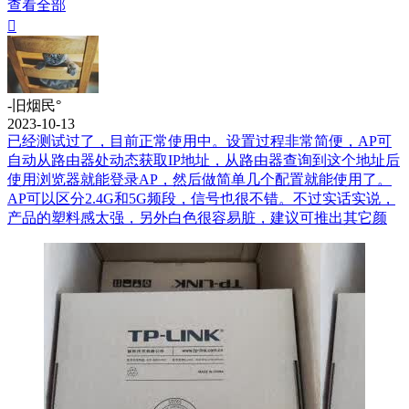
查看全部

-旧烟民°
2023-10-13
已经测试过了，目前正常使用中。设置过程非常简便，AP可
自动从路由器处动态获取IP地址，从路由器查询到这个地址后
使用浏览器就能登录AP，然后做简单几个配置就能使用了。
AP可以区分2.4G和5G频段，信号也很不错。不过实话实说，
产品的塑料感太强，另外白色很容易脏，建议可推出其它颜