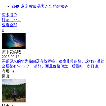
¥
149
京东商城
品类齐全 精致服务
更多报价
讨论（22）
查看全部

原来爱笑吧
2023-09-18
买跟原来的华为路由器有线桥接，速度非常的快。这样的话就
全屋都有WiFi6了，很好。而且价格便宜，质量好，次日达。
有用(
0
)
回复
徐千力