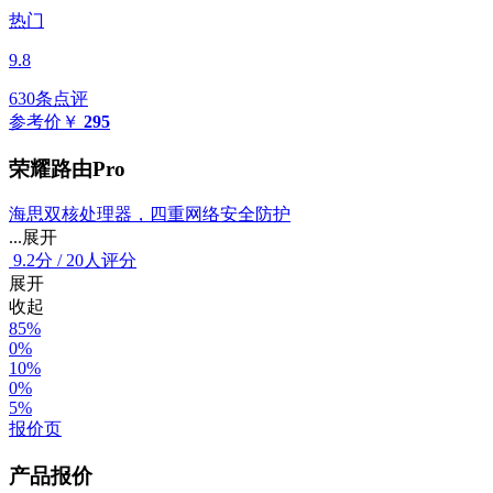
热门
9.8
630条点评
参考价
￥
295
荣耀路由Pro
海思双核处理器，四重网络安全防护
...展开
9.2
分
/
20人评分
展开
收起
85%
0%
10%
0%
5%
报价页
产品报价