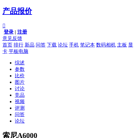
产品报价

登录
|
注册
意见反馈
首页
排行
新品
问答
下载
论坛
手机
笔记本
数码相机
主板
显
卡
平板电脑
综述
参数
比价
图片
讨论
竞品
视频
评测
问答
论坛
索尼A6000