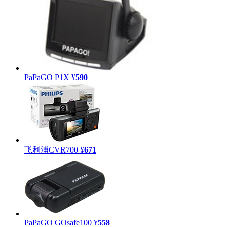
PaPaGO P1X
¥
590
飞利浦CVR700
¥
671
PaPaGO GOsafe100
¥
558