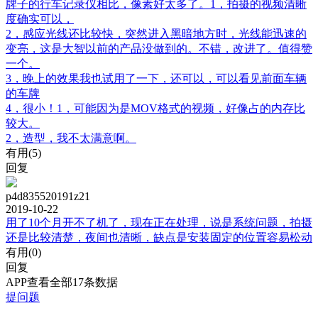
牌子的行车记录仪相比，像素好太多了。1，拍摄的视频清晰
度确实可以，
2，感应光线还比较快，突然进入黑暗地方时，光线能迅速的
变亮，这是大智以前的产品没做到的。不错，改进了。值得赞
一个。
3，晚上的效果我也试用了一下，还可以，可以看见前面车辆
的车牌
4，很小！1，可能因为是MOV格式的视频，好像占的内存比
较大。
2，造型，我不太满意啊。
有用(
5
)
回复
p4d835520191z21
2019-10-22
用了10个月开不了机了，现在正在处理，说是系统问题，拍摄
还是比较清楚，夜间也清晰，缺点是安装固定的位置容易松动
有用(
0
)
回复
APP查看全部17条数据
提问题