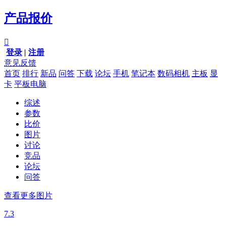
产品报价

登录
|
注册
意见反馈
首页
排行
新品
问答
下载
论坛
手机
笔记本
数码相机
主板
显
卡
平板电脑
综述
参数
比价
图片
讨论
竞品
论坛
问答
查看更多图片
7.3