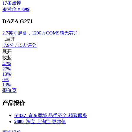
17条点评
参考价
￥
699
DAZA G271
2.7英寸屏幕，1200万COMS感光芯片
...展开
7.9
分
/
15人评分
展开
收起
47%
27%
13%
0%
13%
报价页
产品报价
￥
337
京东商城
品类齐全 精致服务
¥
609
淘宝
上淘宝 更超值