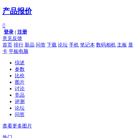
产品报价

登录
|
注册
意见反馈
首页
排行
新品
问答
下载
论坛
手机
笔记本
数码相机
主板
显
卡
平板电脑
综述
参数
比价
图片
讨论
竞品
评测
论坛
问答
查看更多图片
热门