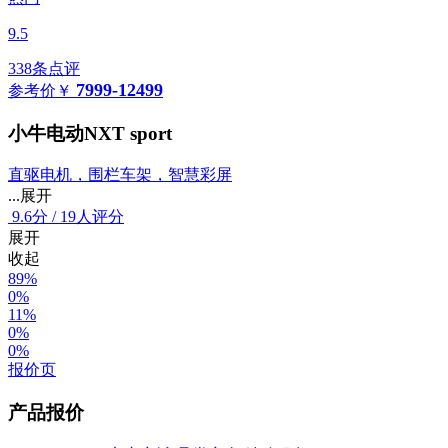
9.5
338条点评
7999-12499
参考价
￥
小牛电动NXT sport
直驱电机，围栏车架，智慧彩屏
...展开
9.6
分
/
19人评分
展开
收起
89%
0%
11%
0%
0%
报价页
产品报价