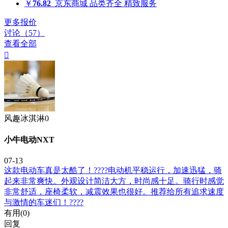
￥
76.82
京东商城
品类齐全 精致服务
更多报价
讨论（57）
查看全部

风趣冰淇淋0
小牛电动NXT
07-13
这款电动车真是太酷了！????电动机平稳运行，加速迅猛，骑
起来非常爽快。外观设计简洁大方，时尚感十足。骑行时感觉
非常舒适，座椅柔软，减震效果也很好。推荐给所有追求速度
与激情的车迷们！????
有用(
0
)
回复