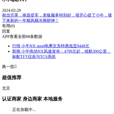
2024-02-29
相当完美，南昌提车，老板服务特别好，很开心提了小牛，接
下来新的一年顺风顺水顺财神！
有用(
0
)
回复
APP查看全部88条数据
行情
小牛NX sport电摩京东特惠低至9449元
新闻
小牛电动NX风速发布：4799元起，续航300公里，
标配TFT仪表与TCS系统
换一批

超值推荐
北京
认证商家
身边商家 本地服务
正在加载中...