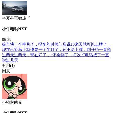
半夏茶语微凉゜
小牛电动NXT
06-29
提车快一个半月了，提车的时候门店说10来天就可以上牌了，
现在已经马上就快要一个半月了，还不给上牌，刚开始一直说
过两天过两天，现在好了，~不会回了，每次打电话接了一直
说过几天
有用(
1
)
回复
小镇村的光
小牛电动NXT