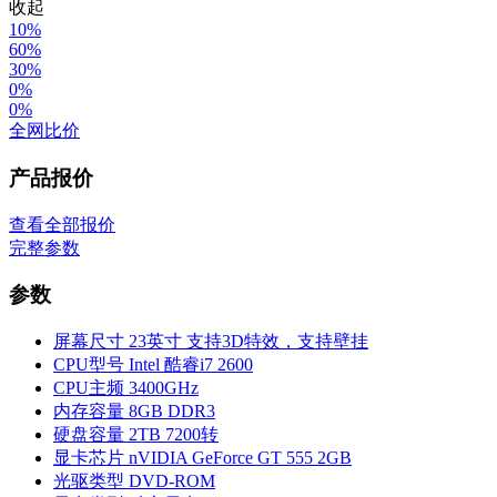
收起
10%
60%
30%
0%
0%
全网比价
产品报价
查看全部报价
完整参数
参数
屏幕尺寸
23英寸 支持3D特效，支持壁挂
CPU型号
Intel 酷睿i7 2600
CPU主频
3400GHz
内存容量
8GB DDR3
硬盘容量
2TB 7200转
显卡芯片
nVIDIA GeForce GT 555 2GB
光驱类型
DVD-ROM