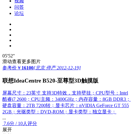
视频
问答
论坛
05'52"
滑动查看更多图片
参考价
￥
16100
[北京 停产 2012-12-19]
联想IdeaCentre B520-至尊型3D触摸版
屏幕尺寸：23英寸 支持3D特效，支持壁挂；CPU型号：Intel
酷睿i7 2600；CPU主频：3400GHz；内存容量：8GB DDR3；
硬盘容量：2TB 7200转；显卡芯片：nVIDIA GeForce GT 555
2GB；光驱类型：DVD-ROM；显卡类型：独立显卡；
...
7.6
分
/
10人评分
展开