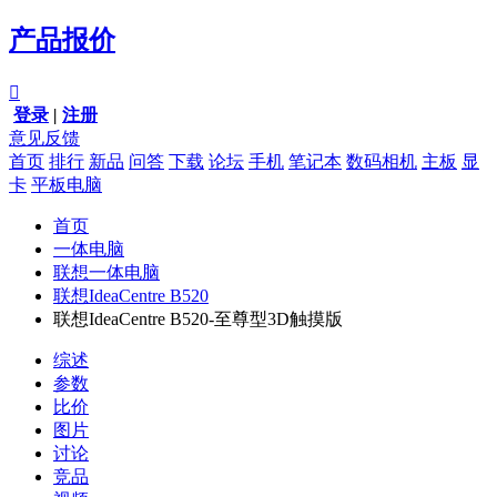
产品报价

登录
|
注册
意见反馈
首页
排行
新品
问答
下载
论坛
手机
笔记本
数码相机
主板
显
卡
平板电脑
首页
一体电脑
联想一体电脑
联想IdeaCentre B520
联想IdeaCentre B520-至尊型3D触摸版
综述
参数
比价
图片
讨论
竞品