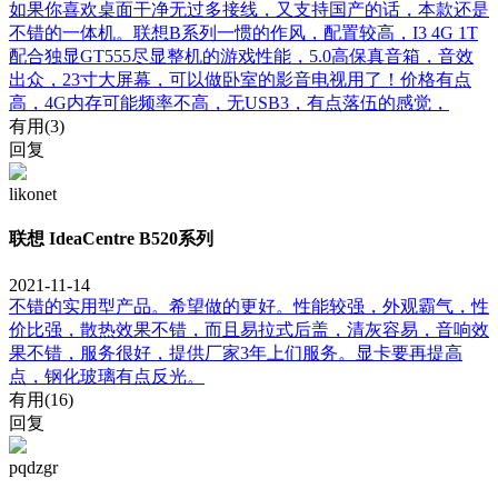
如果你喜欢桌面干净无过多接线，又支持国产的话，本款还是
不错的一体机。联想B系列一惯的作风，配置较高，I3 4G 1T
配合独显GT555尽显整机的游戏性能，5.0高保真音箱，音效
出众，23寸大屏幕，可以做卧室的影音电视用了！价格有点
高，4G内存可能频率不高，无USB3，有点落伍的感觉，
有用(
3
)
回复
likonet
联想 IdeaCentre B520系列
2021-11-14
不错的实用型产品。希望做的更好。性能较强，外观霸气，性
价比强，散热效果不错，而且易拉式后盖，清灰容易，音响效
果不错，服务很好，提供厂家3年上们服务。显卡要再提高
点，钢化玻璃有点反光。
有用(
16
)
回复
pqdzgr