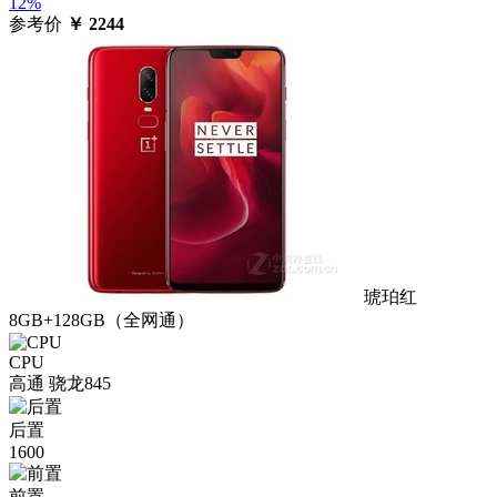
12%
参考价
￥
2244
琥珀红
8GB+128GB（全网通）
CPU
高通 骁龙845
后置
1600
前置