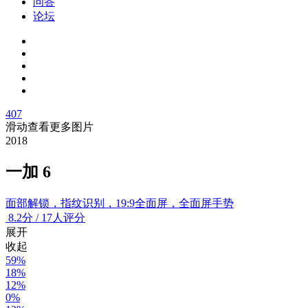
问答
论坛
407
滑动查看更多图片
2018
一加 6
面部解锁，指纹识别，19:9全面屏，全面屏手势
8.2
分
/
17人评分
展开
收起
59%
18%
12%
0%