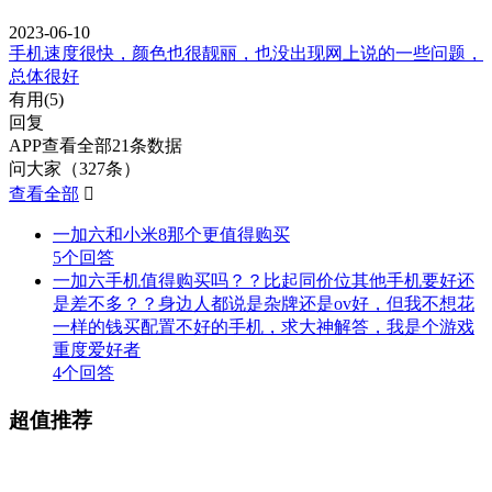
2023-06-10
手机速度很快，颜色也很靓丽，也没出现网上说的一些问题，
总体很好
有用(
5
)
回复
APP查看全部21条数据
问大家（327条）
查看全部

一加六和小米8那个更值得购买
5个回答
一加六手机值得购买吗？？比起同价位其他手机要好还
是差不多？？身边人都说是杂牌还是ov好，但我不想花
一样的钱买配置不好的手机，求大神解答，我是个游戏
重度爱好者
4个回答
超值推荐