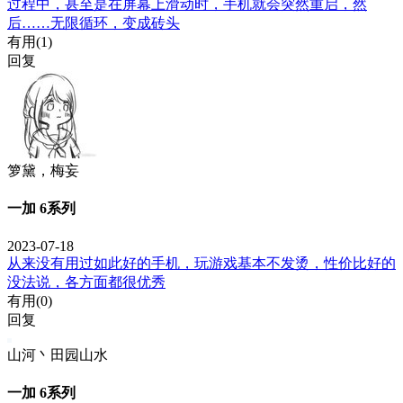
过程中，甚至是在屏幕上滑动时，手机就会突然重启，然
后……无限循环，变成砖头
有用(
1
)
回复
箩黛，梅妄
一加 6系列
2023-07-18
从来没有用过如此好的手机，玩游戏基本不发烫，性价比好的
没法说，各方面都很优秀
有用(
0
)
回复
山河丶田园山水
一加 6系列