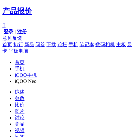
产品报价

登录
|
注册
意见反馈
首页
排行
新品
问答
下载
论坛
手机
笔记本
数码相机
主板
显
卡
平板电脑
首页
手机
iQOO手机
iQOO Neo
综述
参数
比价
图片
讨论
竞品
视频
问答