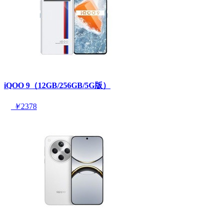
iQOO 9（12GB/256GB/5G版）
￥
2378