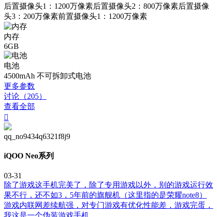
后置摄像头1：1200万像素后置摄像头2：800万像素后置摄像
头3：200万像素前置摄像头1：1200万像素
内存
6GB
电池
4500mAh 不可拆卸式电池
更多参数
讨论（205）
查看全部

qq_no9434q6321f8j9
iQOO Neo系列
03-31
除了游戏这手机完美了，除了专用游戏以外，别的游戏运行效
果不行，还不如3，5年前的旗舰机（这里指的是荣耀note8）
游戏内联网差续航强，对专门游戏有优化性能差，游戏完蛋，
我这是一个伪装游戏手机