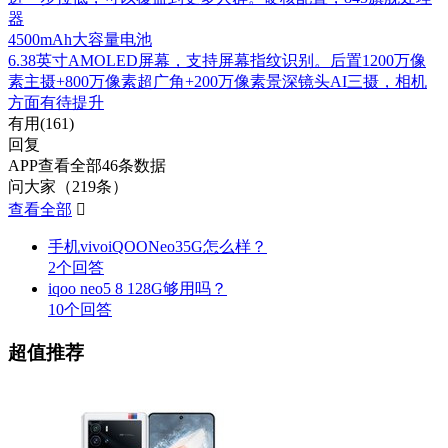
器
4500mAh大容量电池
6.38英寸AMOLED屏幕，支持屏幕指纹识别。后置1200万像
素主摄+800万像素超广角+200万像素景深镜头AI三摄，相机
方面有待提升
有用(
161
)
回复
APP查看全部46条数据
问大家（219条）
查看全部

手机vivoiQOONeo35G怎么样？
2个回答
iqoo neo5 8 128G够用吗？
10个回答
超值推荐