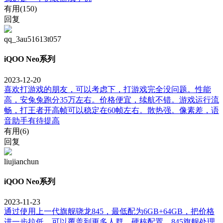
有用(
150
)
回复
qq_3au51613t057
iQOO Neo系列
2023-12-20
喜欢打游戏的朋友，可以考虑下，打游戏完全没问题。性能
高，安兔兔跑分35万左右。价格便宜，续航不错。游戏运行流
畅，打王者开高帧可以稳定在60帧左右。散热强。像素差，语
音助手有待提高
有用(
6
)
回复
liujianchun
iQOO Neo系列
2023-11-23
通过使用上一代旗舰骁龙845，最低配为6GB+64GB，把价格
进一步拉低，可以覆盖到更多人群。硬核配置，845旗舰处理