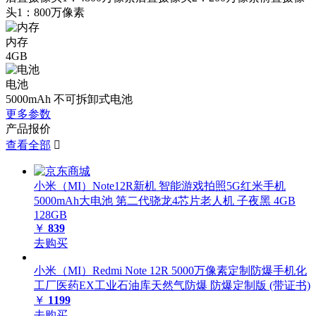
头1：800万像素
内存
4GB
电池
5000mAh 不可拆卸式电池
更多参数
产品报价
查看全部

小米（MI）Note12R新机 智能游戏拍照5G红米手机
5000mAh大电池 第二代骁龙4芯片老人机 子夜黑 4GB
128GB
￥
839
去购买
小米（MI）Redmi Note 12R 5000万像素定制防爆手机化
工厂医药EX工业石油库天然气防爆 防爆定制版 (带证书)
￥
1199
去购买