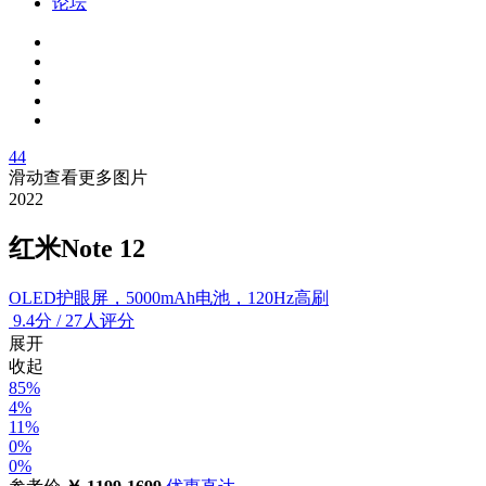
论坛
44
滑动查看更多图片
2022
红米Note 12
OLED护眼屏，5000mAh电池，120Hz高刷
9.4
分
/
27人评分
展开
收起
85%
4%
11%
0%
0%