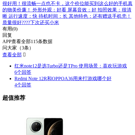
很好用！很流畅一点也不卡，这个价位能买到这么好的手机真
的物美价廉！ 外形外观：好看 屏幕音效：好 拍照效果：很清
晰 运行速度：快 待机时间：长 其他特色：还有赠送手机壳！
质量很好????下次还买小米
有用(
0
)
回复
APP查看全部115条数据
问大家（3条）
查看全部

红米note12是选Turbo还是TPro 使用场景：喜欢玩游戏
6个回答
Redmi Note 12R和OPPOA36用来打游戏哪个好
4个回答
超值推荐