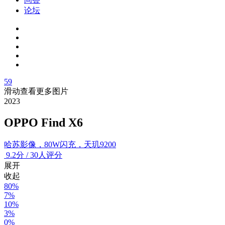
论坛
59
滑动查看更多图片
2023
OPPO Find X6
哈苏影像，80W闪充，天玑9200
9.2
分
/
30人评分
展开
收起
80%
7%
10%
3%
0%