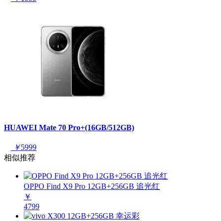
HUAWEI Mate 70 Pro+(16GB/512GB)
￥
5999
相似推荐
OPPO Find X9 Pro 12GB+256GB 追光红
￥
4799