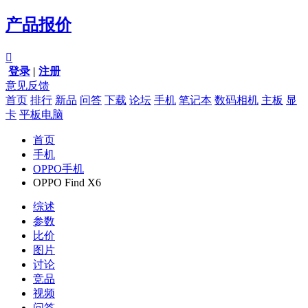
产品报价

登录
|
注册
意见反馈
首页
排行
新品
问答
下载
论坛
手机
笔记本
数码相机
主板
显
卡
平板电脑
首页
手机
OPPO手机
OPPO Find X6
综述
参数
比价
图片
讨论
竞品
视频
问答