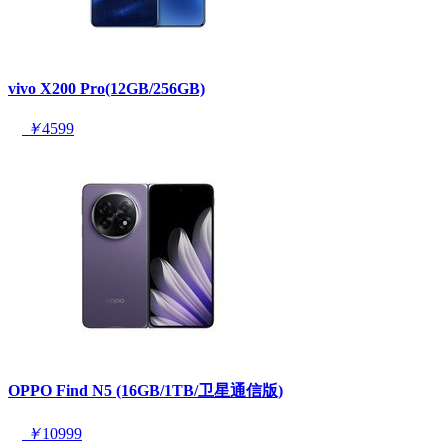
vivo X200 Pro(12GB/256GB)
￥
4599
OPPO Find N5 (16GB/1TB/卫星通信版)
￥
10999