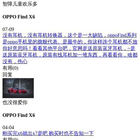
智障儿童欢乐多
OPPO Find X6
07-09
没有耳机，没有耳机转换器，这个是一大缺陷，oppoFind系列
是oppo手机里的旗舰代表。是最牛的，你这样连个耳机都不放
你好意思吗！看看其他平台吧，官网是送原装蓝牙耳机，~是
送原装蓝牙耳机，原装有线耳机加一堆东西，再看看你，啥都
没有，伤心
有用(
0
)
回复
也没很爱你
OPPO Find X6
04-04
刚买完x6就出x7是吧 购买时也不告知一下
有用(
0
)