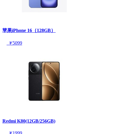
苹果iPhone 16（128GB）
￥
5099
Redmi K80(12GB/256GB)
￥
1999