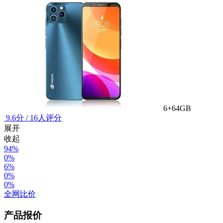
6+64GB
9.6
分
/
16人评分
展开
收起
94%
0%
6%
0%
0%
全网比价
产品报价