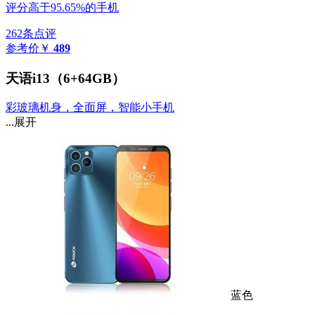
评分高于95.65%的手机
262条点评
参考价
￥
489
天语i13（6+64GB）
彩玻璃机身，全面屏，智能小手机
...展开
蓝色