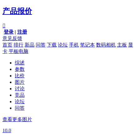
产品报价

登录
|
注册
意见反馈
首页
排行
新品
问答
下载
论坛
手机
笔记本
数码相机
主板
显
卡
平板电脑
综述
参数
比价
图片
讨论
竞品
论坛
问答
查看更多图片
10.0