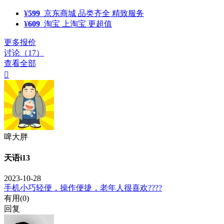
¥
599
京东商城
品类齐全 精致服务
¥
609
淘宝
上淘宝 更超值
更多报价
讨论（17）
查看全部

啤大胖
天语i13
2023-10-28
手机小巧轻便，操作便捷，老年人很喜欢????
有用(
0
)
回复