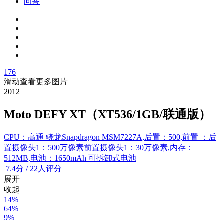
问答
176
滑动查看更多图片
2012
Moto DEFY XT（XT536/1GB/联通版）
CPU：高通 骁龙Snapdragon MSM7227A,后置：500,前置 ：后
置摄像头1：500万像素前置摄像头1：30万像素,内存：
512MB,电池：1650mAh 可拆卸式电池
7.4
分
/
22人评分
展开
收起
14%
64%
9%