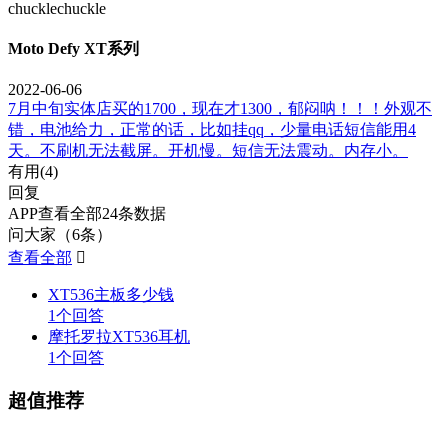
chucklechuckle
Moto Defy XT系列
2022-06-06
7月中旬实体店买的1700，现在才1300，郁闷呐！！！外观不
错，电池给力，正常的话，比如挂qq，少量电话短信能用4
天。不刷机无法截屏。开机慢。短信无法震动。内存小。
有用(
4
)
回复
APP查看全部24条数据
问大家（6条）
查看全部

XT536主板多少钱
1个回答
摩托罗拉XT536耳机
1个回答
超值推荐