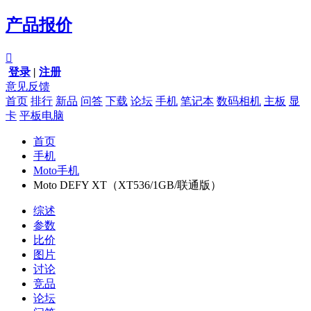
产品报价

登录
|
注册
意见反馈
首页
排行
新品
问答
下载
论坛
手机
笔记本
数码相机
主板
显
卡
平板电脑
首页
手机
Moto手机
Moto DEFY XT（XT536/1GB/联通版）
综述
参数
比价
图片
讨论
竞品
论坛