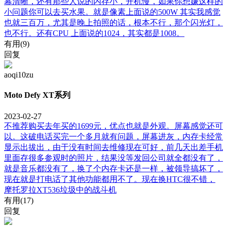
幕清晰，还有那些人说的内存小，开机慢，如果你想嫌这样的
小问题你可以去买水果。就是像素上面说的500W 其实我感觉
也就三百万，尤其是晚上拍照的话，根本不行，那个闪光灯，
也不行。还有CPU 上面说的1024，其实都是1008。
有用(
9
)
回复
aoqi10zu
Moto Defy XT系列
2023-02-27
不推荐购买去年买的1699元，优点也就是外观。屏幕感觉还可
以。这破电话买完一个多月就有问题，屏幕进灰，内存卡经常
显示出拔出，由于没有时间去维修现在可好，前几天出差手机
里面存很多参观时的照片，结果没等发回公司就全都没有了，
就是音乐都没有了，换了个内存卡还是一样，被领导搞坏了，
现在就是打电话了其他功能都用不了。现在换HTC很不错，
摩托罗拉XT536垃圾中的战斗机
有用(
17
)
回复