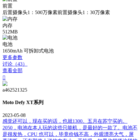
前置
后置摄像头1：500万像素前置摄像头1：30万像素
内存
512MB
电池
1650mAh 可拆卸式电池
更多参数
讨论（43）
查看全部

a462521325
Moto Defy XT系列
2023-05-08
感觉还可以，现在买的话，也就1300。五月在苏宁买的。
2050，电池在本人玩的这些只能机，是最好的一款了。电池不
是很发热，CPU 也可以，毕竟价钱不高，外观漂亮大气，屏