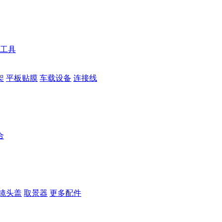
工具
架
平板贴膜
车载设备
连接线
合
镜头盖
取景器
更多配件