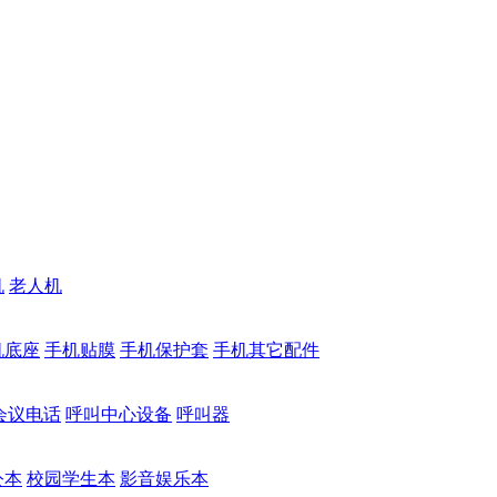
机
老人机
机底座
手机贴膜
手机保护套
手机其它配件
会议电话
呼叫中心设备
呼叫器
公本
校园学生本
影音娱乐本