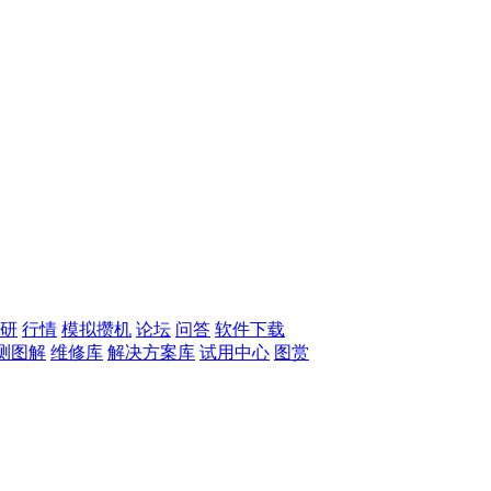
研
行情
模拟攒机
论坛
问答
软件下载
测图解
维修库
解决方案库
试用中心
图赏