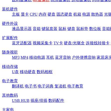
装机硬件
主板
显卡
CPU
内存
硬盘
固态硬盘
机箱
电源
散热器
光
硬件外设
液晶显示器
音箱
键鼠套装
鼠标
键盘
鼠标垫
数位板
音箱
扩展配件
蓝牙适配器
视频采集卡
TV卡
硬盘/光驱盒
连接线转接卡
随身视听
MP3
MP4
移动电源
耳机
蓝牙音响
户外便携音响
家居床
移动存储
U盘
移动硬盘
数码相框
电子教育
翻译机
电子书
电子词典
复读机
电子教育
其他数码
USB HUB
插座/排插
数码配件
大家电