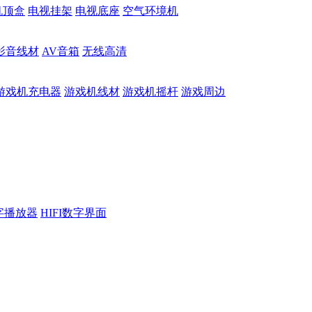
机顶盒
电视挂架
电视底座
空气环境机
影音线材
AV音箱
无线高清
游戏机充电器
游戏机线材
游戏机摇杆
游戏周边
数字播放器
HIFI数字界面