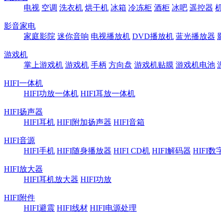
电视
空调
洗衣机
烘干机
冰箱
冷冻柜
酒柜
冰吧
遥控器
影音家电
家庭影院
迷你音响
电视播放机
DVD播放机
蓝光播放器
游戏机
掌上游戏机
游戏机
手柄
方向盘
游戏机贴膜
游戏机电池
HIFI一体机
HIFI功放一体机
HIFI耳放一体机
HIFI扬声器
HIFI耳机
HIFI附加扬声器
HIFI音箱
HIFI音源
HIFI手机
HIFI随身播放器
HIFI CD机
HIFI解码器
HIFI
HIFI放大器
HIFI耳机放大器
HIFI功放
HIFI附件
HIFI避震
HIFI线材
HIFI电源处理