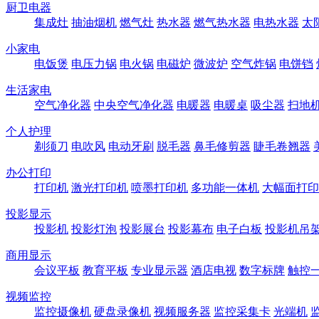
厨卫电器
集成灶
抽油烟机
燃气灶
热水器
燃气热水器
电热水器
太
小家电
电饭煲
电压力锅
电火锅
电磁炉
微波炉
空气炸锅
电饼铛
生活家电
空气净化器
中央空气净化器
电暖器
电暖桌
吸尘器
扫地
个人护理
剃须刀
电吹风
电动牙刷
脱毛器
鼻毛修剪器
睫毛卷翘器
办公打印
打印机
激光打印机
喷墨打印机
多功能一体机
大幅面打印
投影显示
投影机
投影灯泡
投影展台
投影幕布
电子白板
投影机吊
商用显示
会议平板
教育平板
专业显示器
酒店电视
数字标牌
触控
视频监控
监控摄像机
硬盘录像机
视频服务器
监控采集卡
光端机