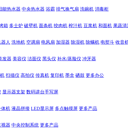
阳能热水器
中央热水器
浴霸
排气换气扇
洗碗机
消毒柜
烤箱
多士炉
破壁机
面条机
绞肉机
榨汁机
豆浆机
和面机
果蔬清
机器人
洗地机
空调扇
电风扇
加湿器
除湿机
除螨机
电熨斗
收音
美发器
美容仪
洁面仪
黑头仪
补水/蒸脸仪
冲牙器
机
扫描仪
高拍仪
传真机
复印机
墨盒
硒鼓
更多办公
架
显示器支架
数码讲台手写屏
一体机
液晶拼接
LED显示屏
多点触摸屏
更多产品
监视器
中央控制系统
更多产品