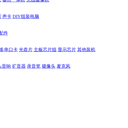
驱
声卡
DIY组装电脑
配件
多串口卡
光盘片
主板芯片组
显示芯片
其他装机
头音响
扩音器
录音笔
摄像头
麦克风