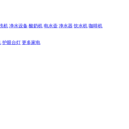
洗机
净水设备
酸奶机
电水壶
净水器
饮水机
咖啡机
机
护眼台灯
更多家电