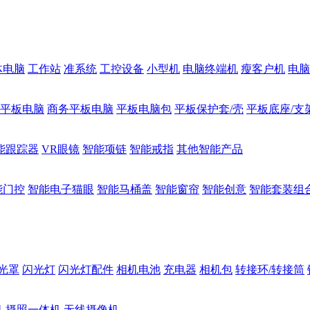
体电脑
工作站
准系统
工控设备
小型机
电脑终端机
瘦客户机
电脑
1平板电脑
商务平板电脑
平板电脑包
平板保护套/壳
平板底座/支
能跟踪器
VR眼镜
智能项链
智能戒指
其他智能产品
能门控
智能电子猫眼
智能马桶盖
智能窗帘
智能创意
智能套装组
光罩
闪光灯
闪光灯配件
相机电池
充电器
相机包
转接环/转接筒
机
摄照一体机
无线摄像机