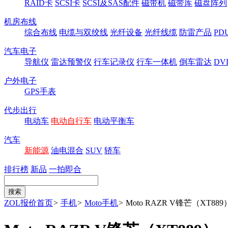
RAID卡
SCSI卡
SCSI及SAS配件
磁带机
磁带库
磁盘阵列
机房布线
综合布线
电缆与双绞线
光纤设备
光纤线缆
防雷产品
P
汽车电子
导航仪
雷达预警仪
行车记录仪
行车一体机
倒车雷达
DV
户外电子
GPS手表
代步出行
电动车
电动自行车
电动平衡车
汽车
新能源
油电混合
SUV
轿车
排行榜
新品
一拍即合
ZOL报价首页
>
手机
>
Moto手机
>
Moto RAZR V锋芒（XT889