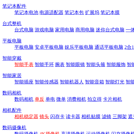
笔记本配件
笔记本电池
电源适配器
笔记本包
扩展坞
笔记本膜
台式整机
台式电脑
游戏电脑
家用电脑
商用电脑
迷你台式电脑
一
平板电脑
平板电脑
安卓平板电脑
娱乐平板电脑
通话平板电脑
2合
智能穿戴
智能手表
智能手环
腕表
智能眼镜
智能头箍
智能服饰
智
智能家居
智能插座
智能传感器
智能机器人
智能音箱
智能灯光
智
数码相机
数码相机
单反
单电
微单
消费相机
拍立得
卡片相机
相机配件
相机稳定器
镜头
闪存卡
读卡器
相机贴膜
滤镜
三脚架
遮
数码摄像机
数码摄像机
4K摄像机
高清摄像机
运动摄像机
闪存摄像