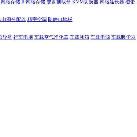
网络存储
IP网络存储
硬盘抽取盒
KVM切换器
网络延长器
磁带
DU电源分配器
精密空调
防静电地板
D导航
行车电脑
车载空气净化器
车载冰箱
车载电源
车载吸尘器
）