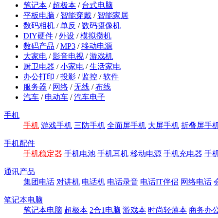
笔记本
/
超极本
/
台式电脑
平板电脑
/
智能穿戴
/
智能家居
数码相机
/
单反
/
数码摄像机
DIY硬件
/
外设
/
模拟攒机
数码产品
/
MP3
/
移动电源
大家电
/
影音电视
/
游戏机
厨卫电器
/
小家电
/
生活家电
办公打印
/
投影
/
监控
/
软件
服务器
/
网络
/
无线
/
布线
汽车
/
电动车
/
汽车电子
手机
手机
游戏手机
三防手机
全面屏手机
大屏手机
折叠屏手
手机配件
手机稳定器
手机电池
手机耳机
移动电源
手机充电器
手
通讯产品
集团电话
对讲机
电话机
电话录音
电话IT伴侣
网络电话
笔记本电脑
笔记本电脑
超极本
2合1电脑
游戏本
时尚轻薄本
商务办