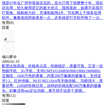
我是07年在广州华英雄店买的，至今已用了快整整十年，现在
还在用，经久耐用是它的最大优点，我很喜欢，如果不坏我不
打算换。续航能力好，充满电能用4天。可在网上下很多应用
软件。像素低拍照效果差一点，还有就是打开软件慢了一点。
有用(
8
)
回复
城の夢＠
2009-01-19
配置比较高端，价格有点高，性能稳定，质量可靠。它是一款
智能手机、3G手机，支持UMTS/GSM850/900/1800/1900MHz
五频段，1600万色的屏幕，内置200万像素的摄像头，支持蓝
牙1.2、红外传输、Wi-Fi 802.11b/g等无线传输， 功能强大，质
量优秀。2200的价格过高，这样的价格应配300万像素的摄像
头。好象没有gps定位功能，者不得不说是个遗憾。
有用(
12
)
回复