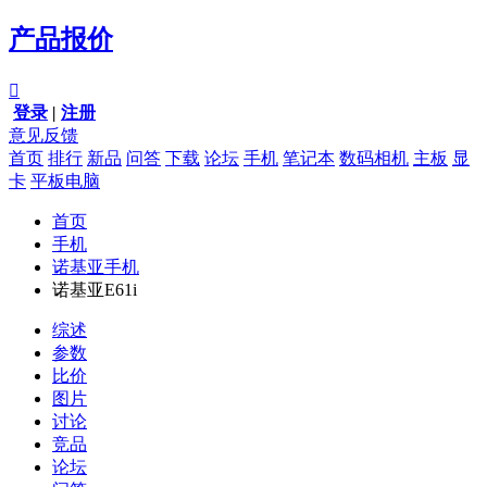
产品报价

登录
|
注册
意见反馈
首页
排行
新品
问答
下载
论坛
手机
笔记本
数码相机
主板
显
卡
平板电脑
首页
手机
诺基亚手机
诺基亚E61i
综述
参数
比价
图片
讨论
竞品
论坛