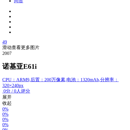
问答
49
滑动查看更多图片
2007
诺基亚E61i
CPU：ARM9,后置：200万像素,电池：1320mAh,分辨率：
320×240px
0
分
/
0人评分
展开
收起
0%
0%
0%
0%
0%