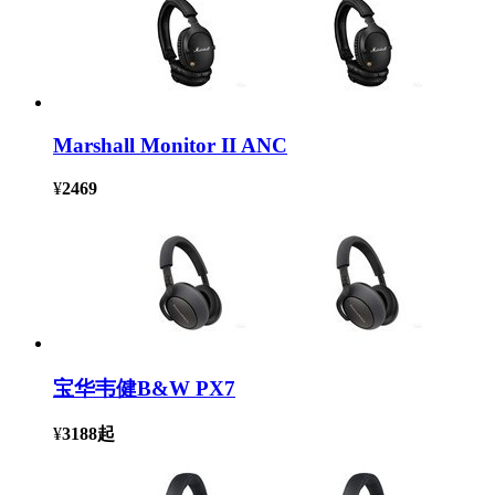
Marshall Monitor II ANC
¥
2469
宝华韦健B&W PX7
¥
3188
起