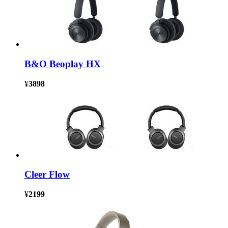
B&O Beoplay HX
¥
3898
Cleer Flow
¥
2199