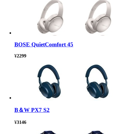
BOSE QuietComfort 45
¥
2299
B＆W PX7 S2
¥
3146