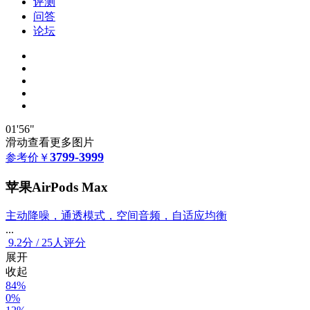
评测
问答
论坛
01'56"
滑动查看更多图片
3799-3999
参考价
￥
苹果AirPods Max
主动降噪，通透模式，空间音频，自适应均衡
...
9.2
分
/
25人评分
展开
收起
84%
0%