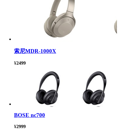
索尼MDR-1000X
¥
2499
BOSE nc700
¥
2999