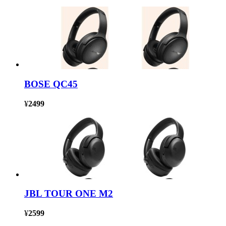
BOSE QC45
¥
2499
JBL TOUR ONE M2
¥
2599