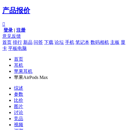
产品报价

登录
|
注册
意见反馈
首页
排行
新品
问答
下载
论坛
手机
笔记本
数码相机
主板
显
卡
平板电脑
首页
耳机
苹果耳机
苹果AirPods Max
综述
参数
比价
图片
讨论
竞品
视频