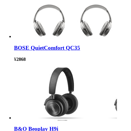
BOSE QuietComfort QC35
¥
2868
B&O Beoplay H9i