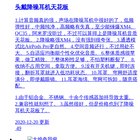
头戴降噪耳机天花板
1.计算音频真的强，声场在降噪耳机中很好的了，低频
弹性好，中频纯净，高频略有失真，至少能锤爆XM4、
QC35，阿米罗没听过，不过可以算得上是降噪耳机音质
天花板。 2.降噪略强XM4，没有强到很夸张。 3.通透模
式比AirPods Pro更自然。 4.空间音频还行，不过用处不
大。 5.自适应均衡能个性化优化音质。 6.整体质感很苹
果，做工精致。 7.整体刚性足够，不怕塑料断裂了。 8.
收纳不占用空间，拿取方便。 9.没有开关机键，即时连
接，翻折耳罩就进入低功耗状态。 10.耳罩、穹网舒适度
满分，即使戴眼镜。 11.耳罩海绵、穹网可拆卸，随意搭
配。
1.由于铝合金、不锈钢、十余个传感器加持导致太重。
2.兼容性就别想了。 3.虽然很好，但是价格也到了降噪
耳机天花板了。
2020-12-20 更新
49