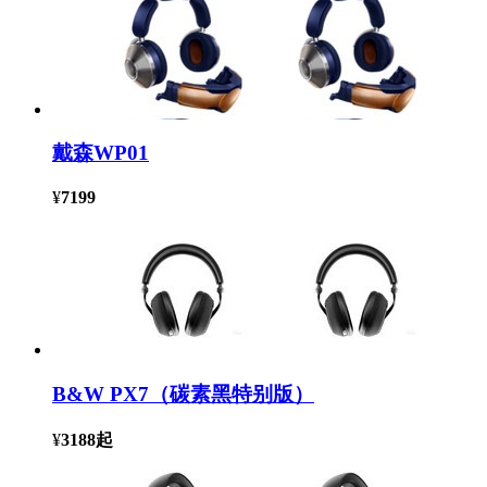
戴森WP01
¥
7199
B&W PX7（碳素黑特别版）
¥
3188
起