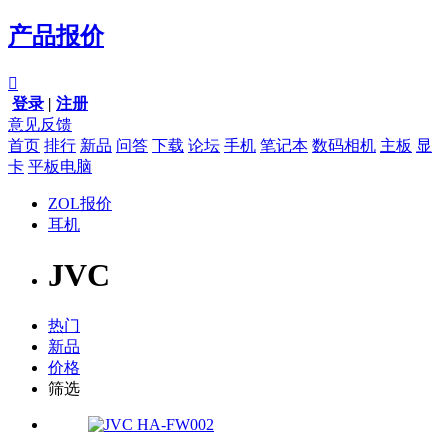
产品报价

登录
|
注册
意见反馈
首页
排行
新品
问答
下载
论坛
手机
笔记本
数码相机
主板
显
卡
平板电脑
ZOL报价
耳机
JVC
热门
新品
价格
筛选